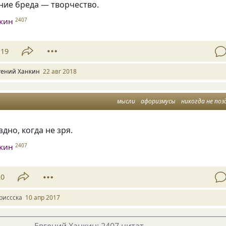
ние бреда — творчество.
нкин
2407
19
гений Ханкин
22 авг 2018
мысли
афоризмусы
никогда не поз
дно, когда не зря.
нкин
2407
20
риссска
10 апр 2017
Евгений Ханкин: 2407 цитат