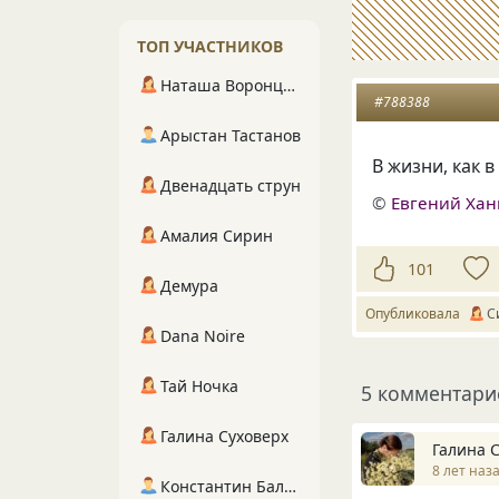
ТОП УЧАСТНИКОВ
Наташа Воронцова
#788388
Арыстан Тастанов
В жизни, как 
Двенадцать струн
©
Евгений Ха
Амалия Сирин
101
Демура
Опубликовала
С
Dana Noire
Тай Ночка
5 комментари
Галина Суховерх
Галина 
8 лет наз
Константин Балухта