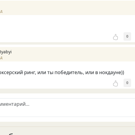
ад
0
Ryabyi
ад
оксерский ринг, или ты победитель, или в нокдауне))
0