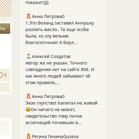
покажет))))
Анна Петрова0
1.Это Воланд заставил Аннушку
дар
разлить масло.. Та еще особа
была, ко злу вельми
благосклтнная! А Берл...
Алексей Солдатов
Автор же не указан. Точного
совпадения нет на сайте ЖМ. И
5
как много людей забывают об
этом правиле,...
Анна Петрова0
Экое глупство! Капитал не живой
😂Он ничего не может,
свидетельство тому пачки
ассигнаций почивших в...
Регина ГенинаGuseva