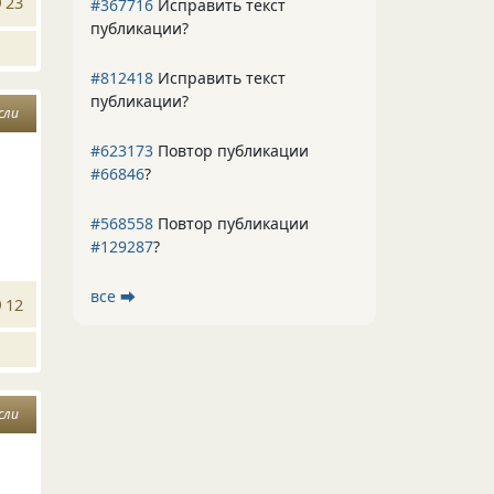
23
#367716
Исправить текст
публикации?
#812418
Исправить текст
публикации?
сли
#623173
Повтор публикации
#66846
?
#568558
Повтор публикации
#129287
?
все ⮕
12
сли