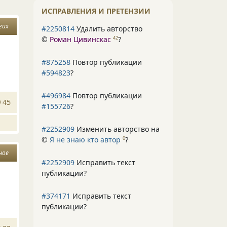
ИСПРАВЛЕНИЯ И ПРЕТЕНЗИИ
гих
#2250814
Удалить авторство
©
Роман Цивинскас
?
42
#875258
Повтор публикации
#594823
?
#496984
Повтор публикации
45
#155726
?
#2252909
Изменить авторство на
©
Я не знаю кто автор
?
0
ное
#2252909
Исправить текст
публикации?
#374171
Исправить текст
публикации?