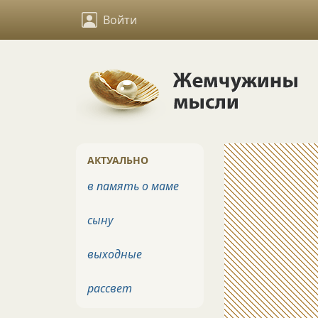
Войти
АКТУАЛЬНО
в память о маме
сыну
выходные
рассвет