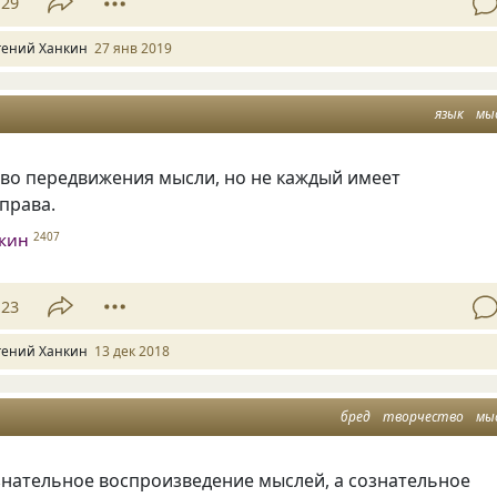
29
гений Ханкин
27 янв 2019
язык
мы
тво передвижения мысли
,
но не каждый имеет
права.
нкин
2407
23
гений Ханкин
13 дек 2018
бред
творчество
мы
знательное воспроизведение мыслей
,
а сознательное