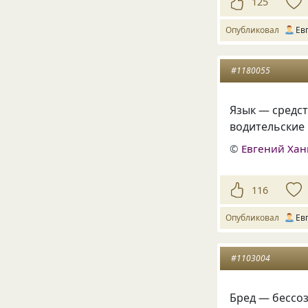
125
Опубликовал
Ев
#1180055
Язык — средс
водительские 
©
Евгений Ха
116
Опубликовал
Ев
#1103004
Бред — бессо