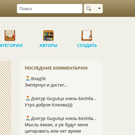
Выбрать область
АТЕГОРИИ
АВТОРЫ
СОЗДАТЬ
ПОСЛЕДНИЕ КОММЕНТАРИИ
Влад56
Эмпёрнул и достиг...
Дохтур Gugutцэ князь Беshбармакоff
Утро доброе Клюква))))
Дохтур Gugutцэ князь Беshбармакоff
Мысль ёмкая, а уж будут меня
цитировать или нет время