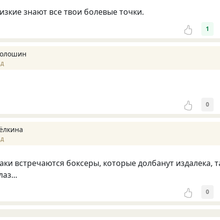
изкие знают все твои болевые точки.
1
Волошин
ад
0
ёлкина
ад
таки встречаются боксеры, которые долбанут издалека, т
аз...
0