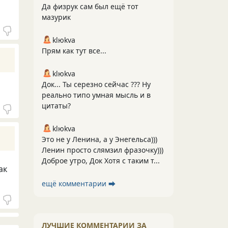
Да физрук сам был ещё тот
мазурик
klюkva
Прям как тут все...
klюkva
Док... Ты серезно сейчас ??? Ну
реально типо умная мысль и в
цитаты?
klюkva
Это не у Ленина, а у Энегельса)))
Ленин просто слямзил фразочку)))
Доброе утро, Док Хотя с таким т...
ак
ещё комментарии ⮕
ЛУЧШИЕ КОММЕНТАРИИ ЗА