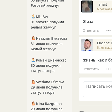
03 августа получил
_anait_
Розовый жемчуг
6 лет наз
Mh Fav
Жиза
01 августа получил
Белый жемчуг
Ответить
Наталья Бикетова
Eugene 
31 июля получила
5 лет наз
Белый жемчуг
жизнь, как и б
Роман Цивинскас
30 июля получил
Ответить
статус автора
Svetlana Efimova
29 июля получила
статус автора
Irina Razgulina
29 июля получила