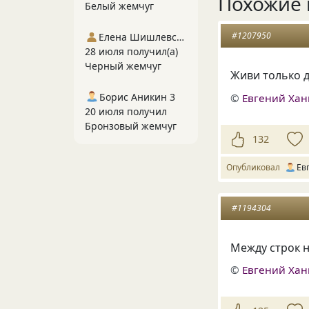
Похожие 
Белый жемчуг
#1207950
Елена Шишлевская
28 июля получил(а)
Черный жемчуг
Живи только д
Борис Аникин 3
©
Евгений Ха
20 июля получил
Бронзовый жемчуг
132
Опубликовал
Ев
#1194304
Mежду строк 
©
Евгений Ха