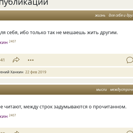
публикации
жизнь
для себя и дру
ля себя
,
ибо только так не мешаешь жить другим.
нкин
2407
41
гений Ханкин
22 фев 2019
мысли
междустроч
не читают
,
между строк задумываются о прочитанном.
нкин
2407