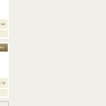
44
дно
18