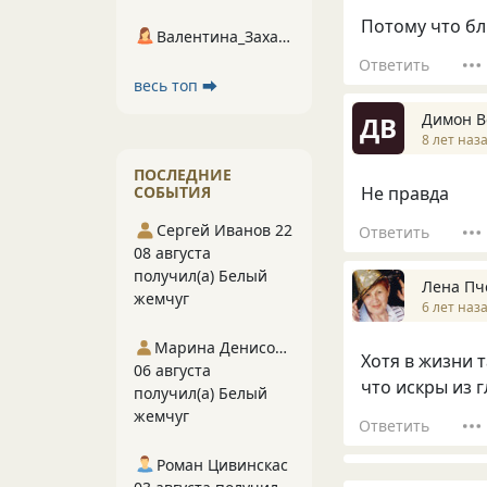
Потому что бл
Валентина_Захарова
Ответить
весь топ ⮕
Димон 
ДВ
8 лет наз
ПОСЛЕДНИЕ
СОБЫТИЯ
Не правда
Сергей Иванов 22
Ответить
08 августа
получил(а) Белый
Лена Пч
жемчуг
6 лет наз
Марина Денисова 5
Хотя в жизни 
06 августа
что искры из гл
получил(а) Белый
жемчуг
Ответить
Роман Цивинскас