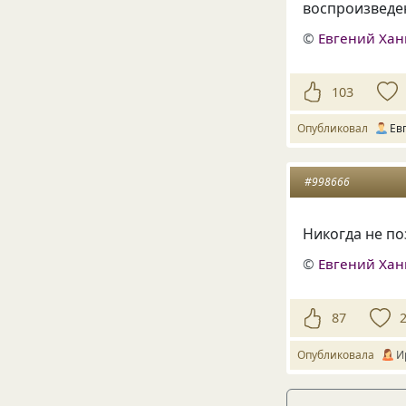
воспроизведе
©
Евгений Ха
103
Опубликовал
Ев
#998666
Никогда не поз
©
Евгений Ха
87
Опубликовала
И