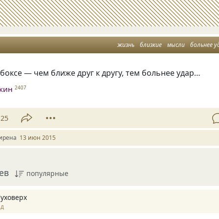
жизнь
близкие
мысли
больнее у
в боксе — чем ближе друг к другу, тем больнее удар…
нкин
2407
25
ирена
13 июн 2015
ев
популярные
Суховерх
ад