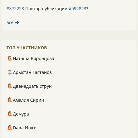
#875258
Повтор публикации
#594823
?
все ⮕
ТОП УЧАСТНИКОВ
Наташа Воронцова
Арыстан Тастанов
Двенадцать струн
Амалия Сирин
Демура
Dana Noire