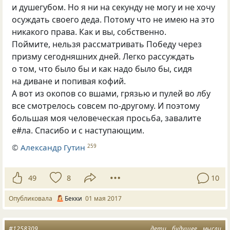
и душегубом. Но я ни на секунду не могу и не хочу
осуждать своего деда. Потому что не имею на это
никакого права. Как и вы, собственно.
Поймите, нельзя рассматривать Победу через
призму сегодняшних дней. Легко рассуждать
о том, что было бы и как надо было бы, сидя
на диване и попивая кофий.
А вот из окопов со вшами, грязью и пулей во лбу
все смотрелось совсем по-другому. И поэтому
большая моя человеческая просьба, завалите
е#ла. Спасибо и с наступающим.
©
Александр Гутин
259
49
8
10
Опубликовала
Бекки
01 мая 2017
#1258309
дети
будущее
мысли