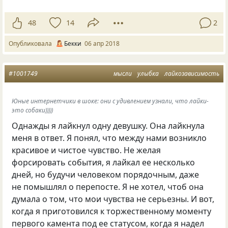
48
14
2
Опубликовала
Бекки
06 апр 2018
#1001749
мысли
улыбка
лайкозависимость
Юные интернетчики в шоке: они с удивлением узнали, что лайки-
это собаки)))))
Однажды я лайкнул одну девушку. Она лайкнула
меня в ответ. Я понял, что между нами возникло
красивое и чистое чувство. Не желая
форсировать события, я лайкал ее несколько
дней, но будучи человеком порядочным, даже
не помышлял о перепосте. Я не хотел, чтоб она
думала о том, что мои чувства не серьезны. И вот,
когда я приготовился к торжественному моменту
первого камента под ее статусом, когда я надел