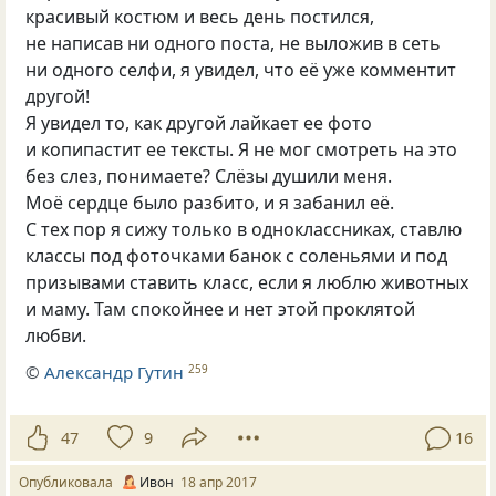
красивый костюм и весь день постился,
не написав ни одного поста, не выложив в сеть
ни одного селфи, я увидел, что её уже комментит
другой!
Я увидел то, как другой лайкает ее фото
и копипастит ее тексты. Я не мог смотреть на это
без слез, понимаете? Слёзы душили меня.
Моё сердце было разбито, и я забанил её.
С тех пор я сижу только в одноклассниках, ставлю
классы под фоточками банок с соленьями и под
призывами ставить класс, если я люблю животных
и маму. Там спокойнее и нет этой проклятой
любви.
©
Александр Гутин
259
47
9
16
Опубликовала
Ивон
18 апр 2017