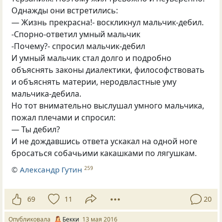
Однажды они встретились:
— Жизнь прекрасна!- воскликнул мальчик-дебил.
-Спорно-ответил умный мальчик
-Почему?- спросил мальчик-дебил
И умный мальчик стал долго и подробно
объяснять законы диалектики
,
философствовать
и объяснять материи
,
неродвластные уму
мальчика-дебила.
Но тот внимательно выслушал умного мальчика
,
пожал плечами и спросил:
— Ты дебил?
И не дождавшись ответа ускакал на одной ноге
бросаться собачьими какашками по лягушкам.
©
Александр Гутин
259
69
11
20
Опубликовала
Бекки
13 мая 2016