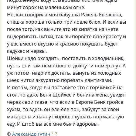
подсоленную воду с лавровым листом и ждем
минут сорок на маленьком огне.
Но, как говорила моя бабушка Рахель Евелевна,
спешка хороша только при ловле блох. И если вы
после того, как выните это из кипятка начнете
выдергивать нитки, так вы порвете всю красоту и
у вас вместо вкусно и красиво покушать будет
кадухес и нервы.
Шейки надо охладить, поставить в холодильник,
пусть они там немножко отдохнут и померзнут. А
уж потом, надо их достать, вынуть из холодных
шеек нитки аккуратно порезать лямтиками.
И потом, когда вы поставите это с горчичкой на
стол, то даже Беня Щойхес и бенина жена, увидят
через свои глаза, что если в Европе Беня гройсе
хухэм, то здесь он еле-еле поц, забудут за свои
макароны и начнут хорошо кушать нормальную
еду. И штоб вы все мне были здоровы.
©
Александр Гутин
259