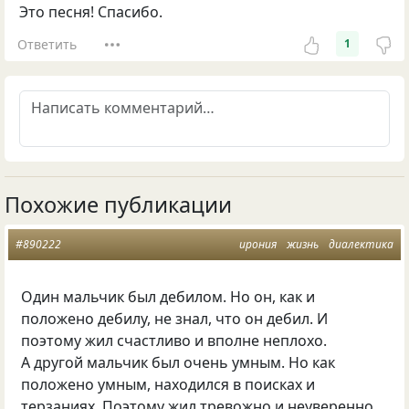
Это песня! Спасибо.
Ответить
1
Похожие публикации
#890222
ирония
жизнь
диалектика
Один мальчик был дебилом. Но он
,
как и
положено дебилу
,
не знал
,
что он дебил. И
поэтому жил счастливо и вполне неплохо.
А другой мальчик был очень умным. Но как
положено умным
,
находился в поисках и
терзаниях. Поэтому жил тревожно и неуверенно.