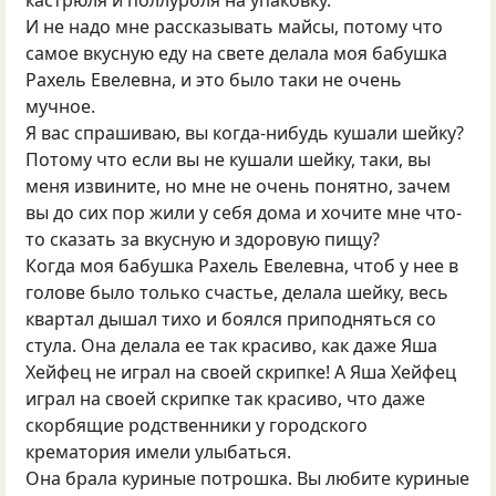
кастрюля и поллурбля на упаковку.
И не надо мне рассказывать майсы, потому что
самое вкусную еду на свете делала моя бабушка
Рахель Евелевна, и это было таки не очень
мучное.
Я вас спрашиваю, вы когда-нибудь кушали шейку?
Потому что если вы не кушали шейку, таки, вы
меня извините, но мне не очень понятно, зачем
вы до сих пор жили у себя дома и хочите мне что-
то сказать за вкусную и здоровую пищу?
Когда моя бабушка Рахель Евелевна, чтоб у нее в
голове было только счастье, делала шейку, весь
квартал дышал тихо и боялся приподняться со
стула. Она делала ее так красиво, как даже Яша
Хейфец не играл на своей скрипке! А Яша Хейфец
играл на своей скрипке так красиво, что даже
скорбящие родственники у городского
крематория имели улыбаться.
Она брала куриные потрошка. Вы любите куриные