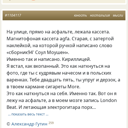
#1104117
юность
ностальгия
мысли
На улице, прямо на асфальте, лежала кассета.
Магнитофоная кассета agfa. Старая, с затертой
наклейкой, на которой ручкой написано слово
«сборник94' Соул Моушен».
Именно так и написано. Кириллицей.
Я встал, как вкопанный. Это как наткнуться на
фото, где ты с кудрявым начесом и в польских
варенках. Тебе двадцать пять, ты упруг и дерзок, а
в твоем кармане сигареты More.
Это как наткнуться на себя. Именно так. Вот он я
лежу на асфальте, а в моем мозге запись London
Beat. И летающая электрогитара порх…
… показать весь текст …
©
Александр Гутин
259