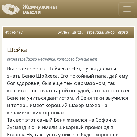
#1169718
жизнь
мысли
еврейский юмор
еврейская кухня
Шейка
Кухня еврейского местечка, которого больше нет
Вы знаете Беню Шойхеса? Нет, ну вы должны
знать Беню Шойхеса. Его покойный папа, дай ему
бог здоровья, был еще тем фармазоном, так
красиво торговал старой посудой, что наторговал
Бене на учиться дантистом. И Беня таки выучился
и теперь имеет хороший шахер-махер на
керамических коронках.
Так вот этот самый Беня женился на Софочке
Зускинд и они имели шикарный променад в
Европу. Ну, так пусть у них все будет хорошо в