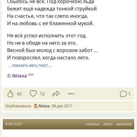
Сбылось не всё. Под корочкою льда
Бежит ещё надежда тонкой струйкой
На счастье, что так слепо иногда,
И на любовь с её блаженной мукой.
Не всё успел исполнить этот год.
Но не в обиде на него за это.
Весной был молод с ворохом забот …
И повзрослел, когда настало лето.
… показать весь текст …
©
Relaxa
896
42
12
1
Опубликовала
Relaxa
08 дек 2017
#1611537
счастье
лето
напиток