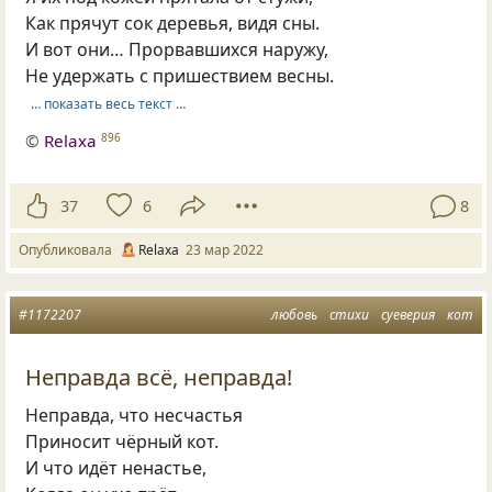
Как прячут сок деревья, видя сны.
И вот они… Прорвавшихся наружу,
Не удержать с пришествием весны.
… показать весь текст …
©
Relaxa
896
37
6
8
Опубликовала
Relaxa
23 мар 2022
#1172207
любовь
стихи
суеверия
кот
Неправда всё, неправда!
Неправда, что несчастья
Приносит чёрный кот.
И что идёт ненастье,