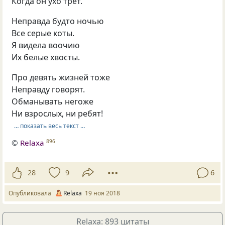
Когда он ухо трёт.
Неправда будто ночью
Все серые коты.
Я видела воочию
Их белые хвосты.
Про девять жизней тоже
Неправду говорят.
Обманывать негоже
Ни взрослых, ни ребят!
… показать весь текст …
©
Relaxa
896
28
9
6
Опубликовала
Relaxa
19 ноя 2018
Relaxa: 893 цитаты