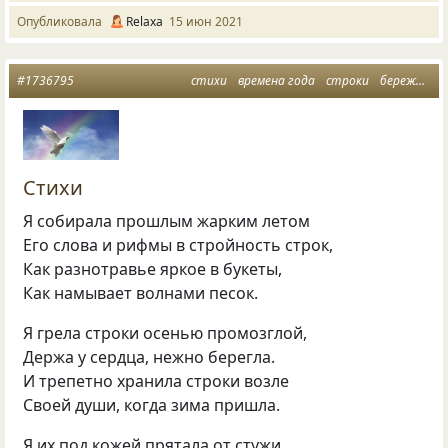
Опубликовала
Relaxa
15 июн 2021
#1736795
стихи
времена года
строки
бережное отношение
Стихи
Я собирала прошлым жарким летом
Его слова и рифмы в стройность строк,
Как разнотравье яркое в букеты,
Как намывает волнами песок.
Я грела строки осенью промозглой,
Держа у сердца, нежно берегла.
И трепетно хранила строки возле
Своей души, когда зима пришла.
Я их под кожей прятала от стужи,