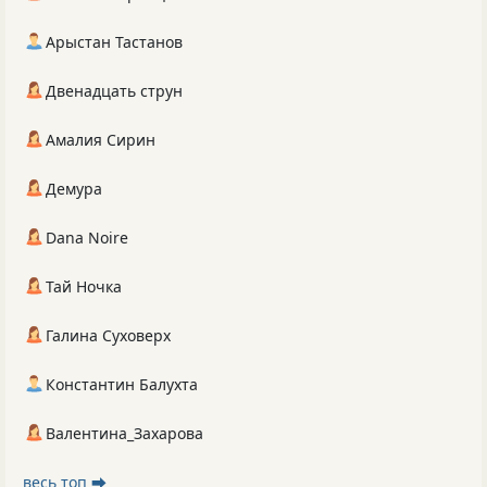
Арыстан Тастанов
Двенадцать струн
Амалия Сирин
Демура
Dana Noire
Тай Ночка
Галина Суховерх
Константин Балухта
Валентина_Захарова
весь топ ⮕