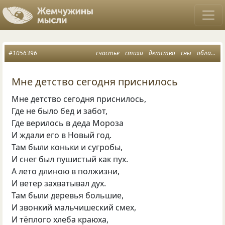
#1056396
счастье
стихи
детство
сны
облака
Мне детство сегодня приснилось
Мне детство сегодня приснилось,
Где не было бед и забот,
Где верилось в деда Мороза
И ждали его в Новый год.
Там были коньки и сугробы,
И снег был пушистый как пух.
А лето длиною в полжизни,
И ветер захватывал дух.
Там были деревья большие,
И звонкий мальчишеский смех,
И тёплого хлеба краюха,