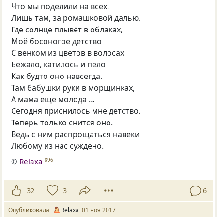
Что мы поделили на всех.
Лишь там, за ромашковой далью,
Где солнце плывёт в облаках,
Моё босоногое детство
С венком из цветов в волосах
Бежало, катилось и пело
Как будто оно навсегда.
Там бабушки руки в морщинках,
А мама еще молода …
Сегодня приснилось мне детство.
Теперь только снится оно.
Ведь с ним распрощаться навеки
Любому из нас суждено.
©
Relaxa
896
32
3
6
Опубликовала
Relaxa
01 ноя 2017