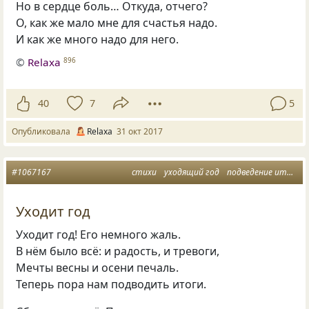
Но в сердце боль… Откуда, отчего?
О, как же мало мне для счастья надо.
И как же много надо для него.
©
Relaxa
896
40
7
5
Опубликовала
Relaxa
31 окт 2017
#1067167
стихи
уходящий год
подведение итогов
Уходит год
Уходит год! Его немного жаль.
В нём было всё: и радость, и тревоги,
Мечты весны и осени печаль.
Теперь пора нам подводить итоги.