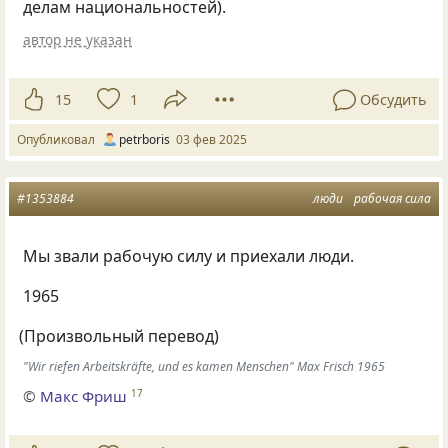
делам национальностей).
автор не указан
15
1
Обсудить
Опубликовал
petrboris
03 фев 2025
#1353884
люди
рабочая сила
Мы звали рабочую силу и приехали люди.
1965
(
Произвольный перевод)
"Wir riefen Arbeitskräfte, und es kamen Menschen" Max Frisch 1965
©
Макс Фриш
17