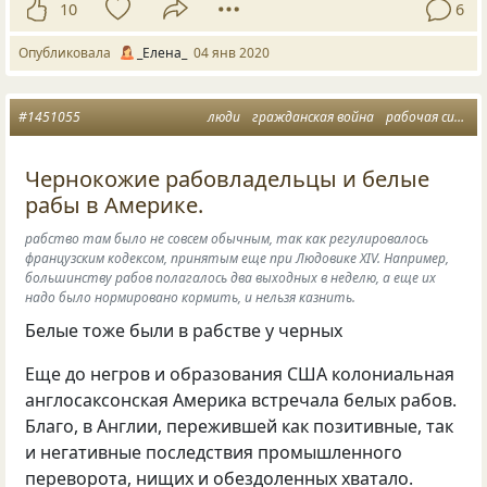
10
6
Опубликовала
_Елена_
04 янв 2020
#1451055
люди
гражданская война
рабочая сила
Чернокожие рабовладельцы и белые
рабы в Америке.
рабство там было не совсем обычным, так как регулировалось
французским кодексом, принятым еще при Людовике XIV. Например,
большинству рабов полагалось два выходных в неделю, а еще их
надо было нормировано кормить, и нельзя казнить.
Белые тоже были в рабстве у черных
Еще до негров и образования США колониальная
англосаксонская Америка встречала белых рабов.
Благо, в Англии, пережившей как позитивные, так
и негативные последствия промышленного
переворота, нищих и обездоленных хватало.