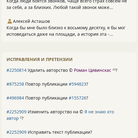
Когда люди боятся звонков, чаще всего страх совсем не
за себя, а за близких. Любой такой звонок може...
Алексей Асташов
Когда бы мне было близко к восьмому десятку, я бы мог
исповедаться даже на площади, а история эта -...
ИСПРАВЛЕНИЯ И ПРЕТЕНЗИИ
#2250814
Удалить авторство ©
Роман Цивинскас
?
44
#875258
Повтор публикации
#594823
?
#496984
Повтор публикации
#155726
?
#2252909
Изменить авторство на ©
Я не знаю кто
автор
?
0
#2252909
Исправить текст публикации?