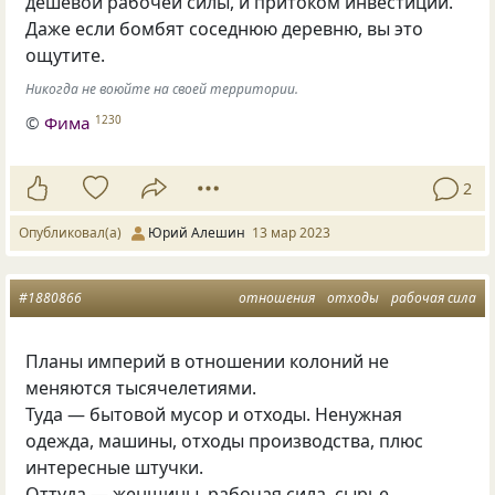
дешёвой рабочей силы, и притоком инвестиций.
Даже если бомбят соседнюю деревню, вы это
ощутите.
Никогда не воюйте на своей территории.
©
Фима
1230
2
Опубликовал(а)
Юрий Алешин
13 мар 2023
#1880866
отношения
отходы
рабочая сила
Планы империй в отношении колоний не
меняются тысячелетиями.
Туда — бытовой мусор и отходы. Ненужная
одежда, машины, отходы производства, плюс
интересные штучки.
Оттуда — женщины, рабочая сила, сырье,