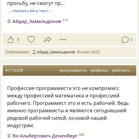
просьбу, не смогут пр…
… показать весь текст …
©
Айдар_Замальдинов
514
5
1
Опубликовал
Айдар_Замальдинов
06 июн 2025
#1712208
программисты
профессии
рабочая сила
Профессия программиста это не компромисс
между профессией математика и профессией
рабочего. Программист это и есть рабочий. Ведь
именно программисты и являются сегодняшней
рядовой рабочей силой, основой нашей
индустрии.
©
Ян Альбертович Дененберг
489