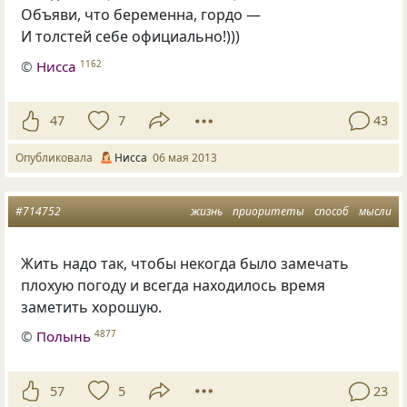
Объяви, что беременна, гордо —
И толстей себе официально!)))
©
Нисса
1162
47
7
43
Опубликовала
Нисса
06 мая 2013
#714752
жизнь
приоритеты
способ
мысли
Жить надо так, чтобы некогда было замечать
плохую погоду и всегда находилось время
заметить хорошую.
©
Полынь
4877
57
5
23