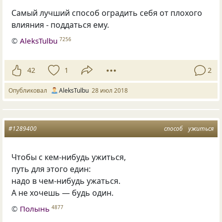
Самый лучший способ оградить себя от плохого
влияния - поддаться ему.
©
AleksTulbu
7256
42
1
2
Опубликовал
AleksTulbu
28 июл 2018
#1289400
способ
ужиться
Чтобы с кем-нибудь ужиться
,
путь для этого един:
надо в чем-нибудь ужаться.
А не хочешь — будь один.
©
Полынь
4877