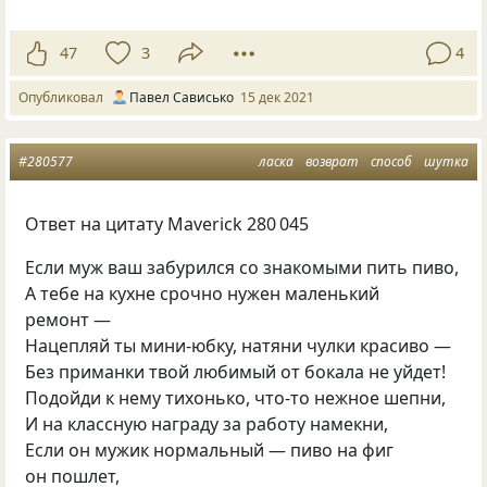
47
3
4
Опубликовал
Павел Сависько
15 дек 2021
#280577
ласка
возврат
способ
шутка
Ответ на цитату Maverick 280 045
Если муж ваш забурился со знакомыми пить пиво,
А тебе на кухне срочно нужен маленький
ремонт —
Нацепляй ты мини-юбку, натяни чулки красиво —
Без приманки твой любимый от бокала не уйдет!
Подойди к нему тихонько, что-то нежное шепни,
И на классную награду за работу намекни,
Если он мужик нормальный — пиво на фиг
он пошлет,