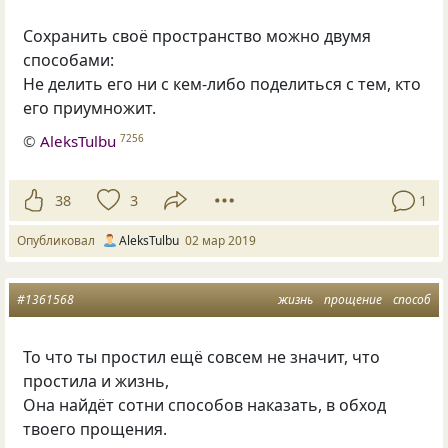
Сохранить своё пространство можно двумя
способами:
Не делить его ни с кем-либо поделиться с тем
,
кто
его приумножит.
©
AleksTulbu
7256
38
3
1
Опубликовал
AleksTulbu
02 мар 2019
#1361568
жизнь
прощение
способ
То что ты простил ещё совсем не значит
,
что
простила и жизнь,
Она найдёт сотни способов наказать
,
в обход
твоего прощения.