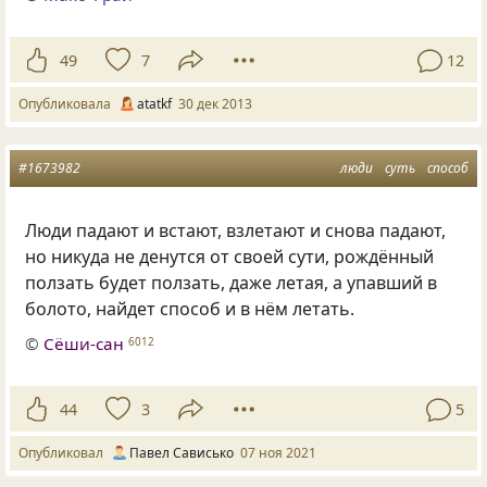
49
7
12
Опубликовала
atatkf
30 дек 2013
#1673982
люди
суть
способ
Люди падают и встают, взлетают и снова падают,
но никуда не денутся от своей сути, рождённый
ползать будет ползать, даже летая, а упавший в
болото, найдет способ и в нём летать.
©
Сёши-сан
6012
44
3
5
Опубликовал
Павел Сависько
07 ноя 2021