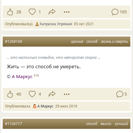
28
1
165
Опубликовал(а)
Капризка Упрямая
05 окт 2021
#1268168
ирония
способ
жизнь и смерть
... это настолько очевидно, что авторство спорно ...
Жить — это способ не умереть.
©
А Маркус
316
40
4
5
Опубликовала
А Маркус
29 июн 2019
#1136717
способ
мысли
лучший