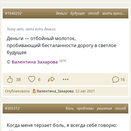
#1640232
деньги
будущее
способ
жить красиво
Толку нет, зато есть деньги
Деньги — отбойный молоток,
пробивающий бесталанности дорогу в светлое
будущее
©
Валентина Захарова
3476
38
6
16
Опубликовала
Валентина_Захарова
22 авг 2021
#305312
боль
проблемы
решения
способ
Когда меня терзает боль, я всегда себе говорю: