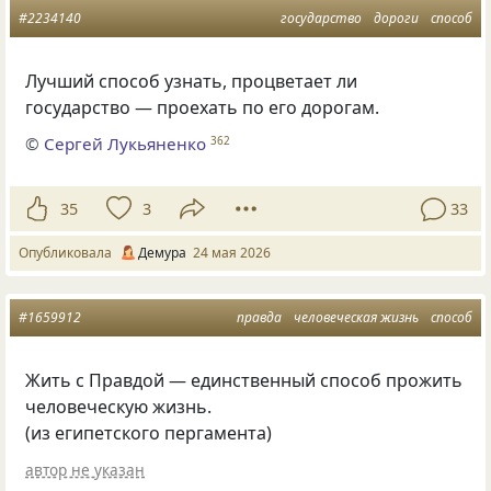
#2234140
государство
дороги
способ
Лучший способ узнать, процветает ли
государство — проехать по его дорогам.
©
Сергей Лукьяненко
362
35
3
33
Опубликовала
Демура
24 мая 2026
#1659912
правда
человеческая жизнь
способ
Жить с Правдой — единственный способ прожить
человеческую жизнь.
(из египетского пергамента)
автор не указан