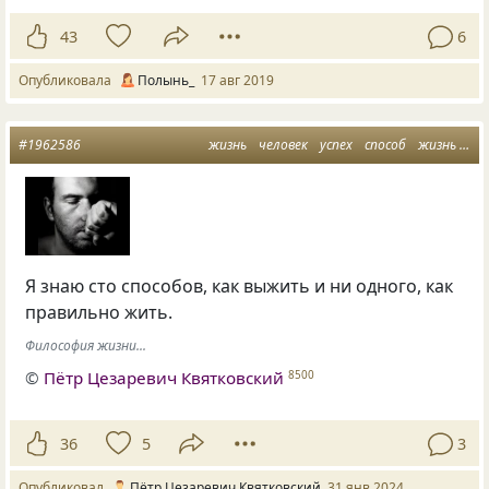
43
6
Опубликовала
Полынь_
17 авг 2019
#1962586
жизнь
человек
успех
способ
жизнь как она есть
Я знаю сто способов, как выжить и ни одного, как
правильно жить.
Философия жизни...
©
Пётр Цезаревич Квятковский
8500
36
5
3
Опубликовал
Пётр Цезаревич Квятковский
31 янв 2024