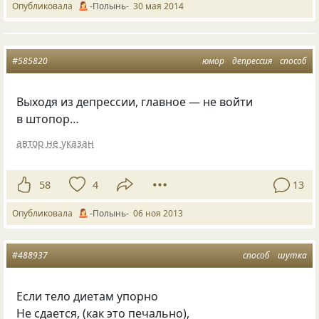
Опубликовала
-Полынь-
30 мая 2014
#585820
юмор
депрессия
способ
Выходя из депрессии, главное — не войти
в штопор…
автор не указан
58
4
13
Опубликовала
-Полынь-
06 ноя 2013
#488937
способ
шутка
Если тело диетам упорно
Не сдается,
(
как это печально),