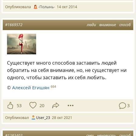
Опубликовала
-Полынь-
14 окт 2014
#1669572
люди
внимание
способ
Существует много способов заставить людей
обратить на себя внимание, но, не существует ни
одного, чтобы заставить их себя любить.
©
Алексей Егишян
664
53
20
3
Опубликовал
User_23
28 окт 2021
#1283402
смех
ненависть
способ