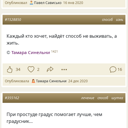
Опубликовал
Павел Сависько
16 янв 2020
#1528850
способ
изнь
Каждый кто хочет, найдёт способ не выживать, а
жить.
©
Тамара Синельни
1421
34
2
16
Опубликовала
Тамара Синельни
24 дек 2020
#355162
лечение
способ
шутка
При простуде градус помогает лучше, чем
градусник…