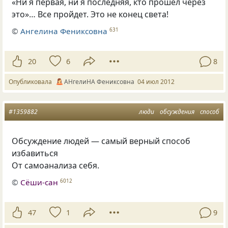
«Ни я первая, ни я последняя, кто прошел через
это»… Все пройдет. Это не конец света!
©
Ангелина Фениксовна
631
20
6
8
Опубликовала
АНгелиНА Фениксовна
04 июл 2012
#1359882
люди
обсуждения
способ
Обсуждение людей — самый верный способ
избавиться
От самоанализа себя.
©
Сёши-сан
6012
47
1
9