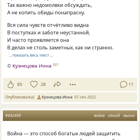
Так важно недомолвки обсуждать,
А не копить обиды понапрасну.
Вся сила чувств отчётливо видна
В поступках и заботе неустанной,
И часто проявляется она
В делах не столь заметных, как ни странно.
… показать весь текст …
©
Кузнецова Инна
507
85
28
11
Опубликовал(а)
Кузнецова Инна
07 сен 2022
#692499
война
способ
мысли
Война — это способ богатых людей защитить