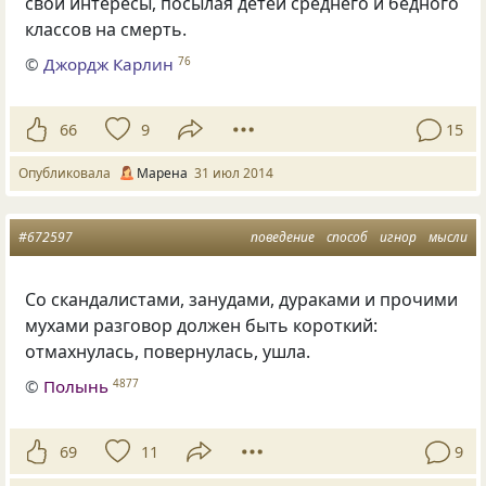
свои интересы, посылая детей среднего и бедного
классов на смерть.
©
Джордж Карлин
76
66
9
15
Опубликовала
Марена
31 июл 2014
#672597
поведение
способ
игнор
мысли
Со скандалистами, занудами, дураками и прочими
мухами разговор должен быть короткий:
отмахнулась, повернулась, ушла.
©
Полынь
4877
69
11
9