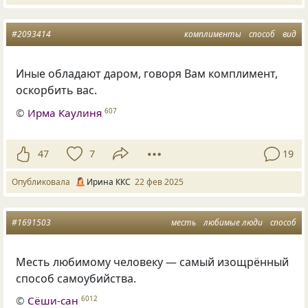
#2093414
комплименты
способ
вид
Иные обладают даром, говоря Вам комплимент,
оскорбить вас.
©
Ирма Каулиня
607
47
7
19
Опубликовала
Ирина ККС
22 фев 2025
#1691503
месть
любимые люди
способ
Месть любимому человеку — самый изощрённый
способ самоубийства.
©
Сёши-сан
6012