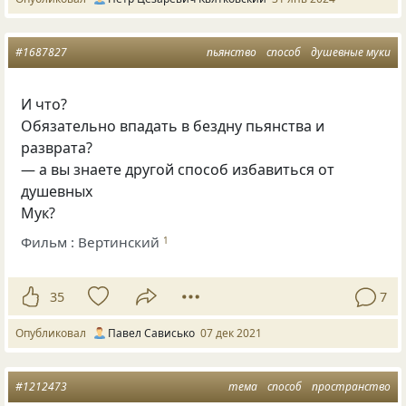
#1687827
пьянство
способ
душевные муки
И что?
Обязательно впадать в бездну пьянства и
разврата?
— а вы знаете другой способ избавиться от
душевных
Мук?
Фильм : Вертинский
1
35
7
Опубликовал
Павел Сависько
07 дек 2021
#1212473
тема
способ
пространство