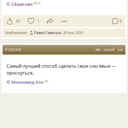
©
Сёши-сан
6012
37
1
5
Опубликовал
Павел Сависько
20 янв 2020
#1262458
явь
способ
сон
Самый лучший способ сделать свои сны явью —
проснуться.
©
Мохаммед Али
43
33
2
2
Опубликовала
Татьяна Пашкова _
17 июн 2019
#1729058
способ
хорошее настроение
близкие люди