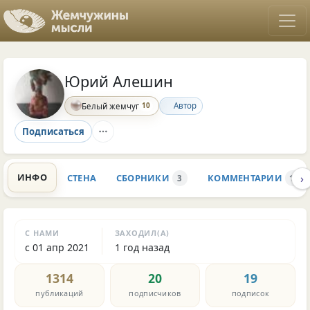
Юрий Алешин
10
Автор
Белый жемчуг
Подписаться
›
ИНФО
СТЕНА
СБОРНИКИ
КОММЕНТАРИИ
3
1.8K
С НАМИ
ЗАХОДИЛ(А)
с 01 апр 2021
1 год назад
1314
20
19
публикаций
подписчиков
подписок