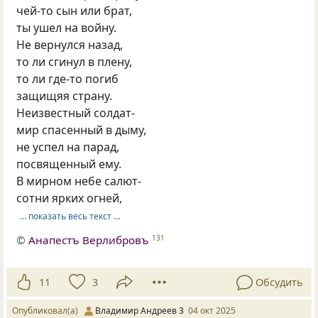
чей-то сын или брат,
ты ушел на войну.
Не вернулся назад,
то ли сгинул в плену,
то ли где-то погиб
защищяя страну.
Неизвестный солдат-
мир спасенный в дыму,
не успел на парад,
посвященный ему.
В мирном небе салют-
сотни ярких огней,
… показать весь текст …
©
Анапестъ Верлибровъ
131
11
3
Обсудить
Опубликовал(а)
Владимир Андреев 3
04 окт 2025