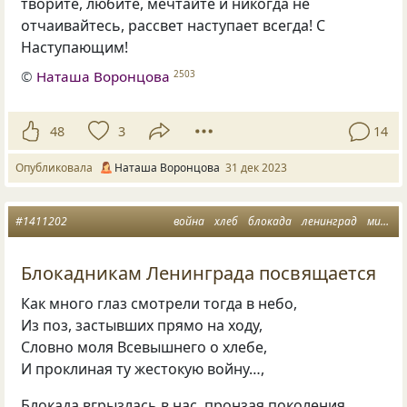
творите, любите, мечтайте и никогда не
отчаивайтесь, рассвет наступает всегда! С
Наступающим!
©
Наташа Воронцова
2503
48
3
14
Опубликовала
Наташа Воронцова
31 дек 2023
#1411202
война
хлеб
блокада
ленинград
мирное небо
Блокадникам Ленинграда посвящается
Как много глаз смотрели тогда в небо,
Из поз, застывших прямо на ходу,
Словно моля Всевышнего о хлебе,
И проклиная ту жестокую войну…,
Блокада вгрызлась в нас, пронзая поколения,