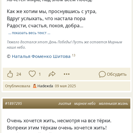
Как же хотим мы, проснувшись с утра,
Вдруг услыхать, что настала пора
Радости, счастья, покоя, добра…
… показать весь текст …
Тяжело достался этот День Победы! Пусть же остается Мирным
наше небо.
©
Наталья Фоменко Шитова
13
24
1
Обсудить
Опубликовала
Нadeжda
09 мая 2025
#1897295
листья
мирное небо
маленькая жизнь
Очень хочется жить, несмотря на все тёрки.
Вопреки этим тёркам очень хочется жить!