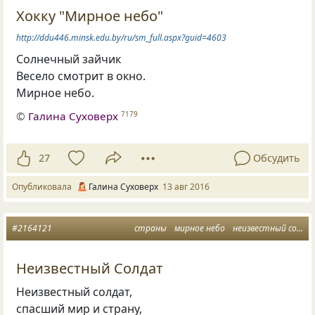
Хокку "Мирное небо"
http://ddu446.minsk.edu.by/ru/sm_full.aspx?guid=4603
Солнечный зайчик
Весело смотрит в окно.
Мирное небо.
©
Галина Суховерх
7179
27
Обсудить
Опубликовала
Галина Суховерх
13 авг 2016
#2164121
страны
мирное небо
неизвестный солдат
Неизвестный Солдат
Неизвестный солдат,
спасший мир и страну,