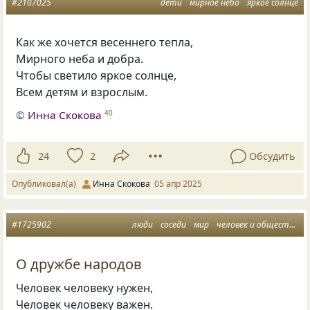
#2107025
дети
мирное небо
яркое солнце
Как же хочется весеннего тепла,
Мирного неба и добра.
Чтобы светило яркое солнце,
Всем детям и взрослым.
©
Инна Скокова
40
24
2
Обсудить
Опубликовал(а)
Инна Скокова
05 апр 2025
#1725902
люди
соседи
мир
человек и общество
О дружбе народов
Человек человеку нужен,
Человек человеку важен.