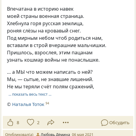
Впечатана в историю навек
моей страны военная страница.
Хлебнула горя русская землица,
роняя слёзы на кровавый снег.
Под мирным небом чтоб родиться нам,
вставали в строй вчерашние мальчишки.
Пришлось, взрослея, этим пацанам
узнать кошмар войны не понаслышке.
… а МЫ что можем написать о ней?
Мы, — сытые, не знавшие лишений.
Не мы теряли счёт полям сражений,
… показать весь текст …
©
Наталья Тоток
94
8
2
Обсудить
Опубликовал(а)
Любовь Дёмина
06 мая 2021