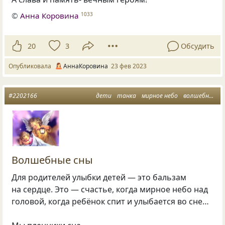
©
Анна Коровина
1033
20
3
Обсудить
Опубликовала
АннаКоровина
23 фев 2023
#2202166
дети
танка
мирное небо
волшебные сны
Волшебные сны
Для родителей улыбки детей — это бальзам
на сердце. Это — счастье, когда мирное небо над
головой, когда ребёнок спит и улыбается во сне…