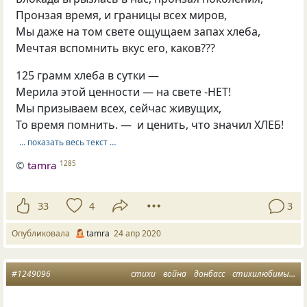
Пронзая время, и границы всех миров,
Мы даже на том свете ощущаем запах хлеба,
Мечтая вспомнить вкус его, каков???
125 грамм хлеба в сутки —
Мерила этой ценности — на свете -НЕТ!
Мы призываем всех, сейчас живущих,
То время помнить. — и ценить, что значил ХЛЕБ!
… показать весь текст …
©
tamra
1285
33
4
3
Опубликовала
tamra
24 апр 2020
#1249096
стихи
война
донбасс
стихилюбимые
м