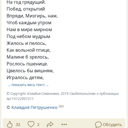
На год грядущий.
Побед, открытий
Впряди, Мизгирь, нам,
Чтоб каждым утром
Нам в мире мирном
Под небом мудрым
Жилось и пелось,
Как вольной птице,
Малине б зрелось,
Рослось пшенице.
Цвелось бы вишням,
Игралось детям,
… показать весь текст …
© Copyright: Клавдия Семеновна, 2019 Свидетельство о публикации
№119122907311
©
Клавдия Петрушенко
283
32
2
Обсудить