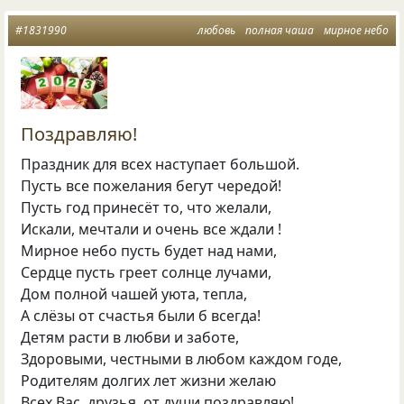
#1831990
любовь
полная чаша
мирное небо
Поздравляю!
Праздник для всех наступает большой.
Пусть все пожелания бегут чередой!
Пусть год принесёт то, что желали,
Искали, мечтали и очень все ждали !
Мирное небо пусть будет над нами,
Сердце пусть греет солнце лучами,
Дом полной чашей уюта, тепла,
А слёзы от счастья были б всегда!
Детям расти в любви и заботе,
Здоровыми, честными в любом каждом годе,
Родителям долгих лет жизни желаю
Всех Вас, друзья, от души поздравляю!