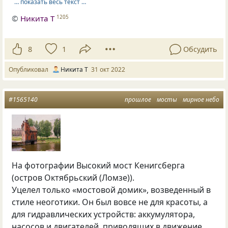
… показать весь текст …
©
Никита Т
1205
8
1
Обсудить
Опубликовал
Никита Т
31 окт 2022
#1565140
прошлое
мосты
мирное небо
На фотографии Высокий мост Кенигсберга
(остров Октябрьский (Ломзе)).
Уцелел только «мостовой домик», возведенный в
стиле неоготики. Он был вовсе не для красоты, а
для гидравлических устройств: аккумулятора,
насосов и двигателей, приводящих в движение