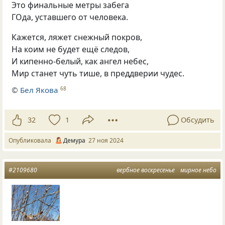
Это финальные метры забега
ГОда, уставшего от человека.
Кажется, ляжет снежный покров,
На коим не будет ещё следов,
И кипенно-белый, как ангел небес,
Мир станет чуть тише, в преддверии чудес.
©
Бел Якова
68
32
1
Обсудить
Опубликовала
Демура
27 ноя 2024
#2109680
вербное воскресенье
мирное небо