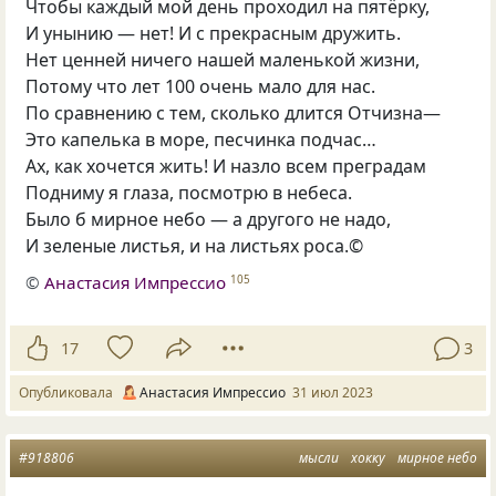
Чтобы каждый мой день проходил на пятёрку,
И унынию — нет! И с прекрасным дружить.
Нет ценней ничего нашей маленькой жизни,
Потому что лет 100 очень мало для нас.
По сравнению с тем, сколько длится Отчизна—
Это капелька в море, песчинка подчас…
Ах, как хочется жить! И назло всем преградам
Подниму я глаза, посмотрю в небеса.
Было б мирное небо — а другого не надо,
И зеленые листья, и на листьях роса.©
©
Анастасия Импрессио
105
17
3
Опубликовала
Анастасия Импрессио
31 июл 2023
#918806
мысли
хокку
мирное небо