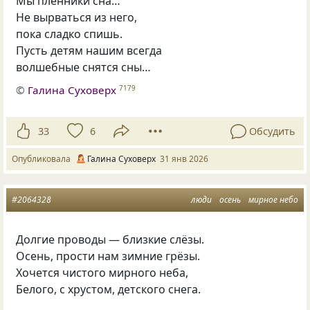
Мы пленники сна…
Не вырваться из него,
пока сладко спишь.
Пусть детям нашим всегда
волшебные снятся сны…
©
Галина Суховерх
7179
33
6
Обсудить
Опубликовала
Галина Суховерх
31 янв 2026
#2064328
люди
осень
мирное небо
Долгие проводы — близкие слёзы.
Осень, прости нам зимние грёзы.
Хочется чистого мирного неба,
Белого, с хрустом, детского снега.