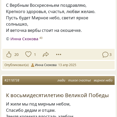
С Вербным Воскресеньем поздравляю,
Крепкого здоровья, счастья, любви желаю.
Пусть будет Мирное небо, светит яркое
солнышко,
И веточка вербы стоит на окошечке.
©
Инна Скокова
40
20
1
3
Опубликовал(а)
Инна Скокова
13 апр 2025
#2118738
люди
тихое счастье
мирное небо
К восьмидесятилетию Великой Победы
И жили мы под мирным небом,
Спасибо дедам и отцам.
Земля кормила вдосталь хлебом.