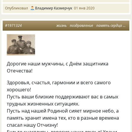
Опубликовал
Владимир Казмерчук
01 янв 2020
#1971324
жизнь
поздравление
память сердца
мир
Дорогие наши мужчины, с Днём защитника
Отечества!
Здоровья, счастья, гармонии и всего самого
хорошего!
Пусть ваши близкие поддерживают вас в самых
трудных жизненных ситуациях.
Пусть над нашей Родиной сияет мирное небо, а
память хранит имена тех, кто в разные времена
спасал нашу Отчизну!
Будьте счастливы, дорогие наши друзья! Храни