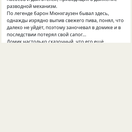
разводной механизм.
По легенде барон Мюнхгаузен бывал здесь,
однажды изрядно выпив свежего пива, понял, что
далеко не уйдёт, поэтому заночевал в домике и в
последствии потерял свой сапог…
Домик настолько сказочный, что его ещё
называют домиком Мален…
… показать весь текст …
©
Никсан
12
9
Обсудить
Опубликовал(а)
Никсан
05 мар 2021
#2184714
страны
мирное небо
неизвестный солдат
Неизвестный Солдат