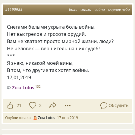
#1190985
боль
стихи
война
мирное небо
Снегами белыми укрыта боль войны,
Нет выстрелов и грохота орудий,
Вам не хватает просто мирной жизни
,
люди?
Не человек — вершитель наших судеб!
***
Я знаю
,
никакой моей вины,
В том
,
что другие так хотят войны.
17,01,2019
©
Zoia Lotos
132
21
2
Обсудить
Опубликовала
Zoia Lotos
17 янв 2019