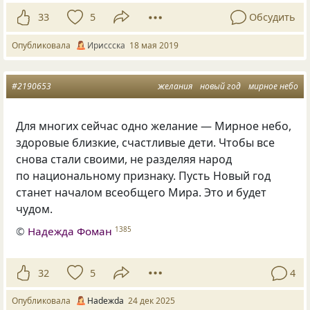
33
5
Обсудить
Опубликовала
Ириссска
18 мая 2019
#2190653
желания
новый год
мирное небо
Для многих сейчас одно желание — Мирное небо,
здоровые близкие, счастливые дети. Чтобы все
снова стали своими, не разделяя народ
по национальному признаку. Пусть Новый год
станет началом всеобщего Мира. Это и будет
чудом.
©
Надежда Фоман
1385
32
5
4
Опубликовала
Нadeжda
24 дек 2025