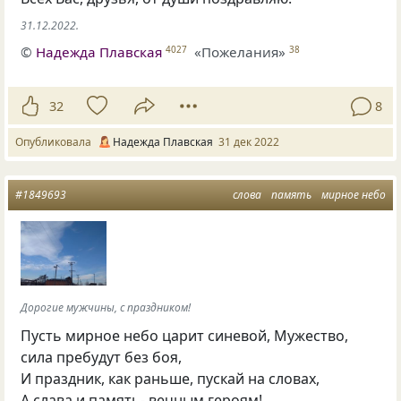
31.12.2022.
©
Надежда Плавская
«Пожелания»
4027
38
32
8
Опубликовала
Надежда Плавская
31 дек 2022
#1849693
слова
память
мирное небо
Дорогие мужчины, с праздником!
Пусть мирное небо царит синевой, Мужество,
сила пребудут без боя,
И праздник, как раньше, пускай на словах,
А слава и память- вечным героям!