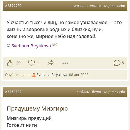
#1899970
жизнь
счастье
мирное небо
У счастья тысячи лиц, но самое узнаваемое — это
жизнь и здоровье родных и близких, ну и,
конечно же, мирное небо над головой.
©
Svetlana Biryukova
399
29
1
5
Опубликовала
Svetlana Biryukova
08 авг 2023
#1352737
любовь
дети
мирное небо
Прядущему Мизгирю
Мизгирь прядущий
Готовит нити