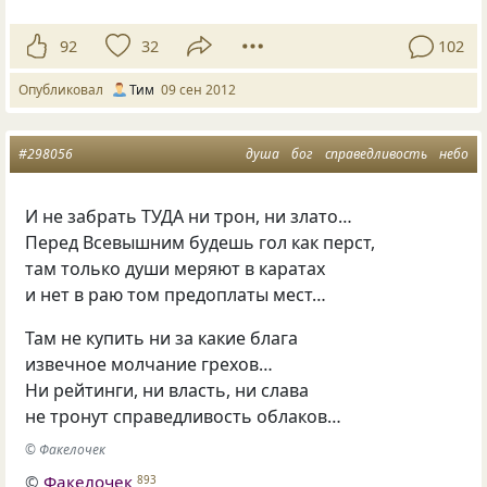
92
32
102
Опубликовал
Тим
09 сен 2012
#298056
душа
бог
справедливость
небо
И не забрать ТУДА ни трон, ни злато…
Перед Всевышним будешь гол как перст,
там только души меряют в каратах
и нет в раю том предоплаты мест…
Там не купить ни за какие блага
извечное молчание грехов…
Ни рейтинги, ни власть, ни слава
не тронут справедливость облаков…
© Факелочек
©
Факелочек
893