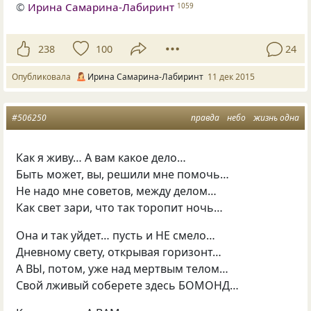
©
Ирина Самарина-Лабиринт
1059
238
100
24
Опубликовала
Ирина Самарина-Лабиринт
11 дек 2015
#506250
правда
небо
жизнь одна
Как я живу… А вам какое дело…
Быть может, вы, решили мне помочь…
Не надо мне советов, между делом…
Как свет зари, что так торопит ночь…
Она и так уйдет… пусть и НЕ смело…
Дневному свету, открывая горизонт…
А ВЫ, потом, уже над мертвым телом…
Свой лживый соберете здесь БОМОНД…