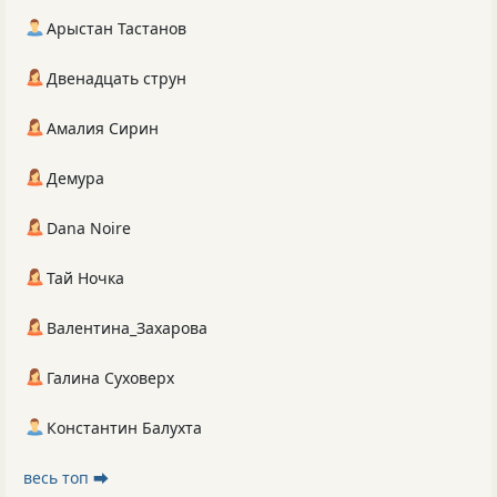
Арыстан Тастанов
Двенадцать струн
Амалия Сирин
Демура
Dana Noire
Тай Ночка
Валентина_Захарова
Галина Суховерх
Константин Балухта
весь топ ⮕