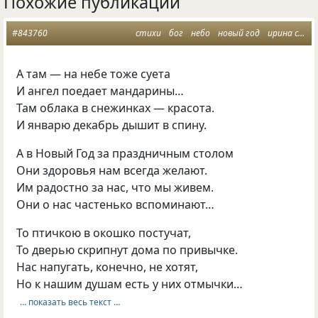
Похожие публикации
#843760
стихи
бог
небо
новый год
ирина самарина
А там — на небе тоже суета
И ангел поедает мандарины…
Там облака в снежинках — красота.
И январю декабрь дышит в спину.
А в Новый Год за праздничным столом
Они здоровья нам всегда желают.
Им радостно за нас, что мы живем.
Они о нас частенько вспоминают…
То птичкою в окошко постучат,
То дверью скрипнут дома по привычке.
Нас напугать, конечно, не хотят,
Но к нашим душам есть у них отмычки…
… показать весь текст …