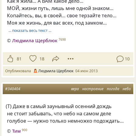
Как я жила… А ВАМ какое дело…
МОЙ, жизни путь, лишь мне одной знаком…
Копайтесь, вы, в своей… свое терзайте тело…
Моя же жизнь, для вас всех, под замком…
… показать весь текст …
©
Людмила Щерблюк
7698
81
18
10
Опубликовала
Людмила Щерблюк
04 июн 2013
#340404
вера
настроение
погода
небо
(
Т) Даже в самый заунывный осенний дождь
не стоит забывать, что небо на самом деле
голубое — нужно только немножко подождать…
©
Тим
900