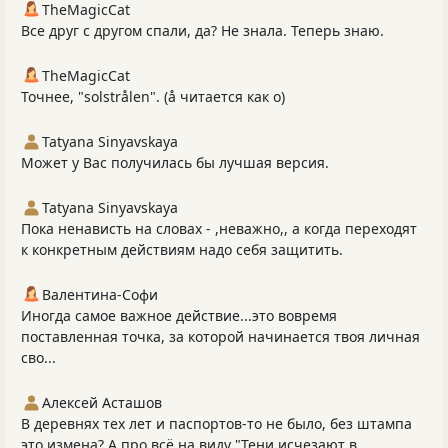
TheMagicCat
Все друг с другом спали, да? Не знала. Теперь знаю.
TheMagicCat
Точнее, "solstrålen". (å читается как о)
Tatyana Sinyavskaya
Может у Вас получилась бы лучшая версия.
Tatyana Sinyavskaya
Пока ненависть на словах - ,неважно,, а когда переходят
к конкретным действиям надо себя защитить.
Валентина-Софи
Иногда самое важное действие...это вовремя
поставленная точка, за которой начинается твоя личная
сво...
Алексей Асташов
В деревнях тех лет и паспортов-то не было, без штампа
это измена? А про всё на виду "Тени исчезают в...