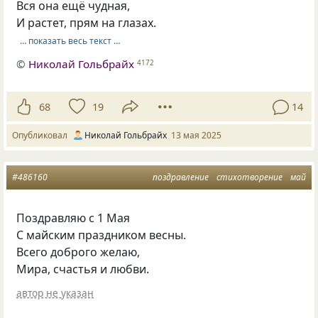
Вся она ещё чудная,
И растет, прям на глазах.
… показать весь текст …
©
Николай Гольбрайх
4172
68
19
14
Опубликовал
Николай Гольбрайх
13 мая 2025
#486160
поздравление
стихотворение
май
Поздравляю с 1 Мая
С майским праздником весны.
Всего доброго желаю,
Мира, счастья и любви.
автор не указан