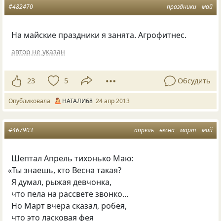
#482470
праздники
май
На майские праздники я занята. Агрофитнес.
автор не указан
23
5
Обсудить
Опубликовала
НАТАЛИ68
24 апр 2013
#467903
апрель
весна
март
май
Шептал Апрель тихонько Маю:
«
Ты знаешь, кто Весна такая?
Я думал, рыжая девчонка,
что пела на рассвете звонко…
Но Март вчера сказал, робея,
что это ласковая фея