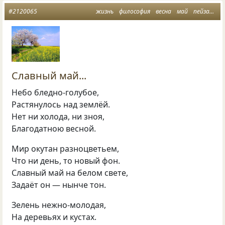
#2120065
жизнь
философия
весна
май
пейзажная лирика
Славный май...
Небо бледно-голубое,
Растянулось над землёй.
Нет ни холода, ни зноя,
Благодатною весной.
Мир окутан разноцветьем,
Что ни день, то новый фон.
Славный май на белом свете,
Задаёт он — нынче тон.
Зелень нежно-молодая,
На деревьях и кустах.