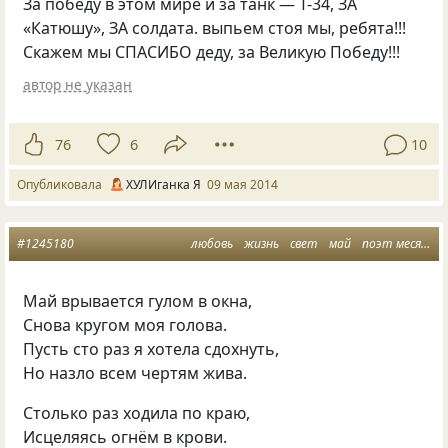
За победу в этом мире и за танк — Т-34, ЗА
«Катюшу», ЗА солдата. выпьем стоя мы, ребята!!!
Скажем мы СПАСИБО деду, за Великую Победу!!!
автор не указан
76
6
10
Опубликовала
ХУЛИганка Я
09 мая 2014
#1245180
любовь
жизнь
свет
май
поэт месяца
Май врывается гулом в окна,
Снова кругом моя голова.
Пусть сто раз я хотела сдохнуть,
Но назло всем чертям жива.
Столько раз ходила по краю,
Исцеляясь огнём в крови.