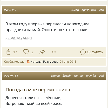
#468389
юмор
праздники
май
В этом году впервые перенесли новогодние
праздники на май. Они точно что-то знали…
автор не указан
17
2
Обсудить
Опубликовала
Наталья Разумеева
01 апр 2013
#2119963
стихи
дождь
солнце
погода
май
Погода в мае переменчива
Деревья стали все зелёными,
Встречают май во всей красе.