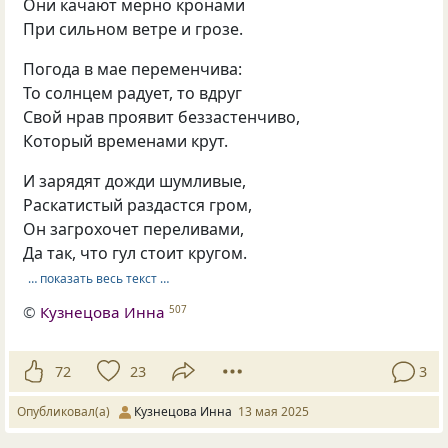
Они качают мерно кронами
При сильном ветре и грозе.
Погода в мае переменчива:
То солнцем радует, то вдруг
Свой нрав проявит беззастенчиво,
Который временами крут.
И зарядят дожди шумливые,
Раскатистый раздастся гром,
Он загрохочет переливами,
Да так, что гул стоит кругом.
… показать весь текст …
©
Кузнецова Инна
507
72
23
3
Опубликовал(а)
Кузнецова Инна
13 мая 2025