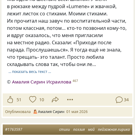
в рюкзаке между пудрой «Lumene» и жвачкой,
лежит листок со стихами. Моими стихами.
Их прочитал наш завуч по воспитательной части,
потом классная, потом… кто-то позвонил кому-то,
и вдруг оказалось, что меня пригласили
на местное радио. Сказали: «Приходи после
парада. Прослушаешься». Я тогда ещё не знала,
что трещать- это талант. Просто любила
складывать слова так, чтобы они ле…
… показать весь текст …
©
Амалия Сирин Исраилова
467
51
10
34
Опубликовала
Амалия Сирин
01 мая 2026
#1763597
стихи
поэзия
май
пейзажная лирика