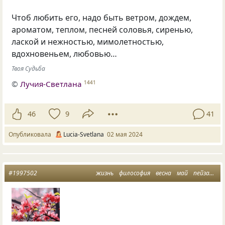
Чтоб любить его, надо быть ветром, дождем,
ароматом, теплом, песней соловья, сиренью,
лаской и нежностью, мимолетностью,
вдохновеньем, любовью…
Твоя Судьба
©
Лучия-Светлана
1441
46
9
41
Опубликовала
Lucia-Svetlana
02 мая 2024
#1997502
жизнь
философия
весна
май
пейзажная лирика