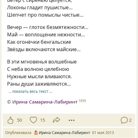
Локоны гладит пушистые…
Шепчет про помыслы чистые…
Вечер — глоток безмятежности…
Май — воплощение нежности…
Как огонёчки бенгальские
Звёзды включаются майские…
В эти мгновенья волшебные
С неба волною целебною
Нужные мысли вливаются.
Раны души заживляются…
… показать весь текст …
©
Ирина Самарина-Лабиринт
1059
50
15
2
Опубликовала
Ирина Самарина-Лабиринт
01 мая 2013