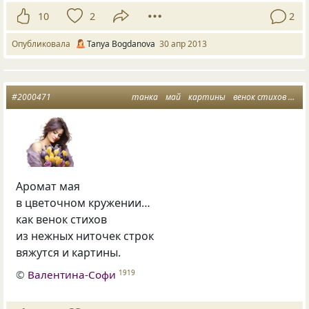
10
2
2
Опубликовала
Tanya Bogdanova
30 апр 2013
#2000471
танка
май
картины
венок стихов
цве
Аромат мая
в цветочном кружении…
как венок стихов
из нежных ниточек строк
вяжутся и картины.
©
Валентина-Софи
1919