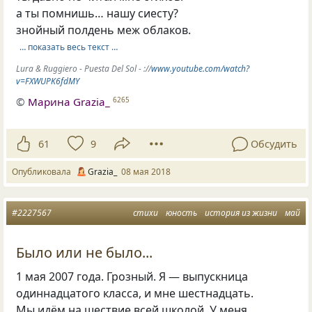
а ты помнишь… нашу сиесту?
знойный полдень меж облаков.
… показать весь текст …
Lura & Ruggiero - Puesta Del Sol - ://
www.youtube.com/watch?
v=FXWUPK6fdMY
©
Марина Grazia_
6265
61
9
Обсудить
Опубликовала
Grazia_
08 мая 2018
#2227567
стихи
юность
история из жизни
май
Было или не было...
1 мая 2007 года. Грозный. Я — выпускница
одиннадцатого класса, и мне шестнадцать.
Мы идём на шествие всей школой. У меня