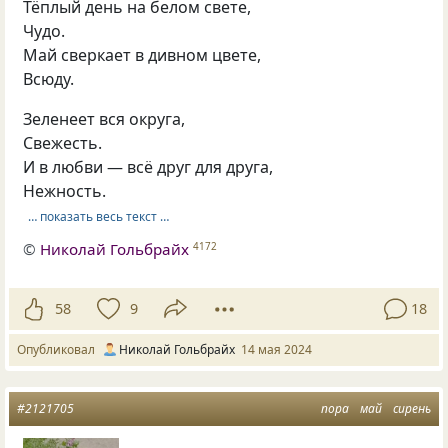
Тёплый день на белом свете,
Чудо.
Май сверкает в дивном цвете,
Всюду.
Зеленеет вся округа,
Свежесть.
И в любви — всё друг для друга,
Нежность.
… показать весь текст …
©
Николай Гольбрайх
4172
58
9
18
Опубликовал
Николай Гольбрайх
14 мая 2024
#2121705
пора
май
сирень