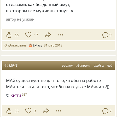
с глазами, как бездонный омут,
в котором все мужчины тонут…»
автор не указан
56
17
9
Опубликовала
Extasy
31 мар 2013
#482048
ирония
афоризмы
отдых
май
МАй существует не для того, чтобы на работе
МАяться… а для того, чтобы на отдыхе МАячить!))
©
Kэтти
367
33
3
2