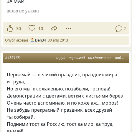
ЗА МАЙ!
автор не указан
30
10
2
Опубликовал
Den34
30 апр 2013
#485168
труд
первомай
поздравление
май
перв
Первомай — великий праздник, праздник мира
и труда,
Но его мы, к сожаленью, позабыли, господа!
Демонстрации с цветами, ветки с листьями берёз
Очень часто вспоминаю, и по коже аж… мороз!
Не забудь прекрасный праздник, всех друзей
ты собирай,
Подними тост за Россию, тост за мир, за труд,
за май!