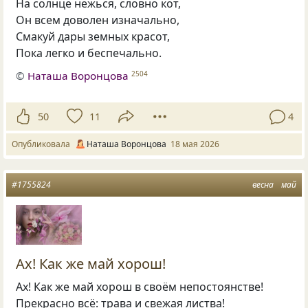
На солнце нежься, словно кот,
Он всем доволен изначально,
Смакуй дары земных красот,
Пока легко и беспечально.
©
Наташа Воронцова
2504
50
11
4
Опубликовала
Наташа Воронцова
18 мая 2026
#1755824
весна
май
Ах! Как же май хорош!
Ах! Как же май хорош в своём непостоянстве!
Прекрасно всё: трава и свежая листва!