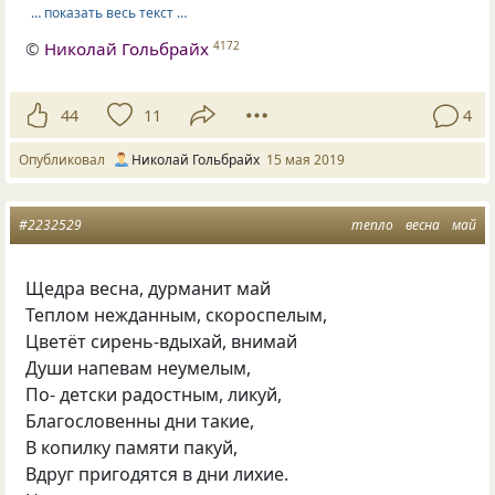
… показать весь текст …
©
Николай Гольбрайх
4172
44
11
4
Опубликовал
Николай Гольбрайх
15 мая 2019
#2232529
тепло
весна
май
Щедра весна, дурманит май
Теплом нежданным, скороспелым,
Цветёт сирень-вдыхай, внимай
Души напевам неумелым,
По- детски радостным, ликуй,
Благословенны дни такие,
В копилку памяти пакуй,
Вдруг пригодятся в дни лихие.