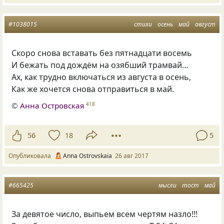
#1038015
стихи
осень
май
август
Скоро снова вставать без пятнадцати восемь
И бежать под дождём на озябший трамвай…
Ах, как трудно включаться из августа в осень,
Как же хочется снова отправиться в май.
©
Анна Островская
418
56
18
5
Опубликовала
Anna Ostrovskaia
26 авг 2017
#665425
мысли
тост
май
За девятое число, выпьем всем чертям назло!!!