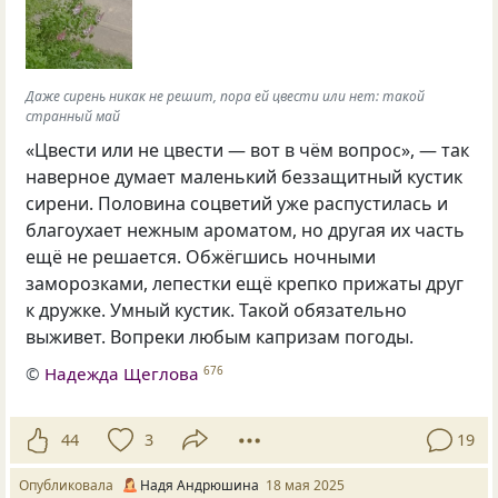
Даже сирень никак не решит, пора ей цвести или нет: такой
странный май
«Цвести или не цвести — вот в чём вопрос», — так
наверное думает маленький беззащитный кустик
сирени. Половина соцветий уже распустилась и
благоухает нежным ароматом, но другая их часть
ещё не решается. Обжёгшись ночными
заморозками, лепестки ещё крепко прижаты друг
к дружке. Умный кустик. Такой обязательно
выживет. Вопреки любым капризам погоды.
©
Надежда Щеглова
676
44
3
19
Опубликовала
Надя Андрюшина
18 мая 2025