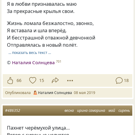
Я в любви признавалась маю
За прекрасные крылья свои.
Жизнь ломала безжалостно, звонко,
Я вставала и шла вперёд.
И бесстрашной отважной девчонкой
Отправлялась в новый полёт.
… показать весь текст …
©
Наталия Солнцева
701
66
15
18
Опубликовала
Наталия Солнцева
08 мая 2019
#486352
весна
ирина самарина
май
сирень
Пахнет черёмухой улица…
Ветер с сиренью целуется,