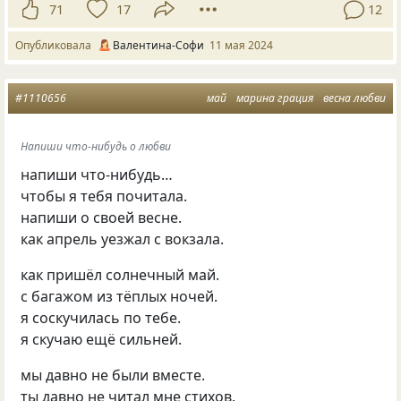
71
17
12
Опубликовала
Валентина-Софи
11 мая 2024
#1110656
май
марина грация
весна любви
Напиши что-нибудь о любви
напиши что-нибудь…
чтобы я тебя почитала.
напиши о своей весне.
как апрель уезжал с вокзала.
как пришёл солнечный май.
с багажом из тёплых ночей.
я соскучилась по тебе.
я скучаю ещё сильней.
мы давно не были вместе.
ты давно не читал мне стихов.