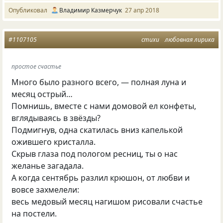
Опубликовал
Владимир Казмерчук
27 апр 2018
#1107105
стихи
любовная лирика
простое счастье
Много было разного всего, — полная луна и
месяц острый…
Помнишь, вместе с нами домовой ел конфеты,
вглядываясь в звёзды?
Подмигнув, одна скатилась вниз капелькой
ожившего кристалла.
Скрыв глаза под пологом ресниц, ты о нас
желанье загадала.
А когда сентябрь разлил крюшон, от любви и
вовсе захмелели:
весь медовый месяц нагишом рисовали счастье
на постели.