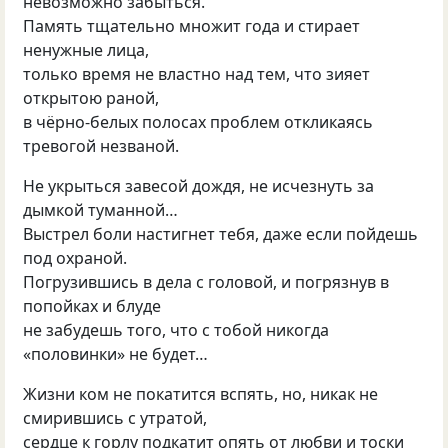
невозможно забыться.
Память тщательно множит года и стирает
ненужные лица,
только время не властно над тем, что зияет
открытою раной,
в чёрно-белых полосах проблем откликаясь
тревогой незваной.
Не укрыться завесой дождя, не исчезнуть за
дымкой туманной…
Выстрел боли настигнет тебя, даже если пойдешь
под охраной.
Погрузившись в дела с головой, и погрязнув в
попойках и блуде
не забудешь того, что с тобой никогда
«половинки» не будет…
Жизни ком не покатится вспять, но, никак не
смирившись с утратой,
сердце к горлу подкатит опять от любви и тоски