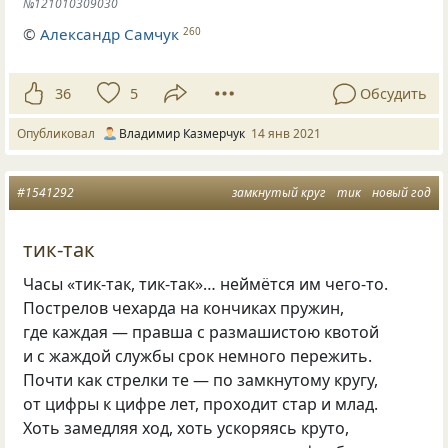
№121010309030
©
Александр Самчук
260
36
5
Обсудить
Опубликовал
Владимир Казмерчук
14 янв 2021
#1541292
замкнутый круг
тик
новый год
тик-так
Часы «тик-так, тик-так»… неймётся им чего-то.
Пострелов чехарда на кончиках пружин,
где каждая — правша с размашистою квотой
и с жаждой службы срок немного пережить.
Почти как стрелки те — по замкнутому кругу,
от цифры к цифре лет, проходит стар и млад.
Хоть замедляя ход, хоть ускоряясь круто,