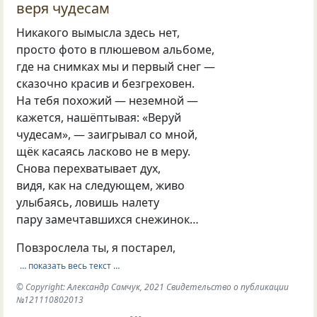
веря чудесам
Никакого вымысла здесь нет,
просто фото в плюшевом альбоме,
где на снимках мы и первый снег —
сказочно красив и безгреховен.
На тебя похожий — неземной —
кажется, нашёптывая: «Веруй
чудесам», — заигрывал со мной,
щёк касаясь ласково не в меру.
Снова перехватывает дух,
видя, как на следующем, живо
улыбаясь, ловишь налету
пару замечтавшихся снежинок…
Повзрослела ты, я постарел,
… показать весь текст …
© Copyright: Александр Самчук, 2021 Свидетельство о публикации
№121110802013