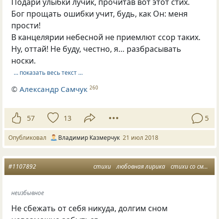
Подари улыбки лучик, прочитав вот этот стих.
Бог прощать ошибки учит, будь, как Он: меня
прости!
В канцелярии небесной не приемлют ссор таких.
Ну, оттай! Не буду, честно, я… разбрасывать
носки.
… показать весь текст …
©
Александр Самчук
260
57
13
5
Опубликовал
Владимир Казмерчук
21 июл 2018
#1107892
стихи
любовная лирика
стихи со смыслом
неизбывное
Не сбежать от себя никуда, долгим сном