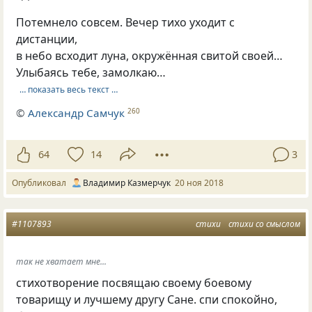
Потемнело совсем. Вечер тихо уходит с
дистанции,
в небо всходит луна, окружённая свитой своей…
Улыбаясь тебе, замолкаю…
… показать весь текст …
©
Александр Самчук
260
64
14
3
Опубликовал
Владимир Казмерчук
20 ноя 2018
#1107893
стихи
стихи со смыслом
так не хватает мне...
стихотворение посвящаю своему боевому
товарищу и лучшему другу Сане. спи спокойно,