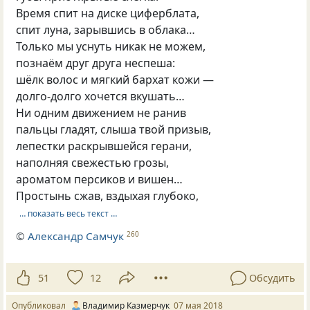
Время спит на диске циферблата,
спит луна, зарывшись в облака…
Только мы уснуть никак не можем,
познаём друг друга неспеша:
шёлк волос и мягкий бархат кожи —
долго-долго хочется вкушать…
Ни одним движением не ранив
пальцы гладят, слыша твой призыв,
лепестки раскрывшейся герани,
наполняя свежестью грозы,
ароматом персиков и вишен…
Простынь сжав, вздыхая глубоко,
… показать весь текст …
©
Александр Самчук
260
51
12
Обсудить
Опубликовал
Владимир Казмерчук
07 мая 2018