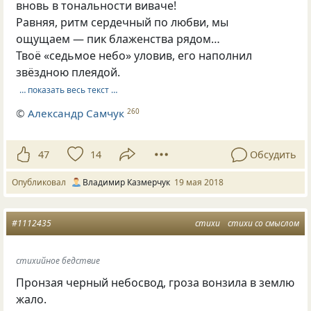
вновь в тональности виваче!
Равняя, ритм сердечный по любви, мы
ощущаем — пик блаженства рядом…
Твоё «седьмое небо» уловив, его наполнил
звёздною плеядой.
… показать весь текст …
©
Александр Самчук
260
47
14
Обсудить
Опубликовал
Владимир Казмерчук
19 мая 2018
#1112435
стихи
стихи со смыслом
стихийное бедствие
Пронзая черный небосвод, гроза вонзила в землю
жало.