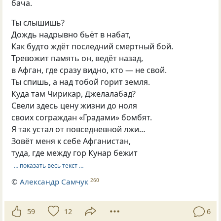
бача.
Ты слышишь?
Дождь надрывно бьёт в набат,
Как будто ждёт последний смертный бой.
Тревожит память он, ведёт назад,
в Афган, где сразу видно, кто — не свой.
Ты спишь, а над тобой горит земля.
Куда там Чирикар, Джелалабад?
Свели здесь цену жизни до ноля
своих сограждан «Градами» бомбят.
Я так устал от повседневной лжи…
Зовёт меня к себе Афганистан,
туда, где между гор Кунар бежит
… показать весь текст …
©
Александр Самчук
260
59
12
6