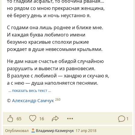
то гладкий асфальт, то обочина рваная…
но рядом со мною прекрасная женщина,
её берегу день и ночь неустанно я.
С годами она лишь роднее и ближе мне.
И каждая буква любимого имени
безумно красивые сполохи рыжие
рождает в душе невесомыми крыльями.
Не дам наше счастье обидой случайною
разрушить и вывести из равновесия.
В разлуке с любимой — хандрю и скучаю я,
а с нею — душа наполняется песнями.
… показать весь текст …
©
Александр Самчук
260
65
16
1
Опубликовал
Владимир Казмерчук
17 апр 2018