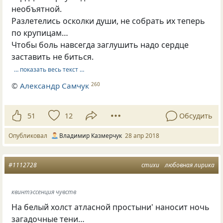
необъятной.
Разлетелись осколки души, не собрать их теперь
по крупицам…
Чтобы боль навсегда заглушить надо сердце
заставить не биться.
… показать весь текст …
©
Александр Самчук
260
51
12
Обсудить
Опубликовал
Владимир Казмерчук
28 апр 2018
#1112728
стихи
любовная лирика
квинтэссенция чувств
На белый холст атласной простыни' наносит ночь
загадочные тени…