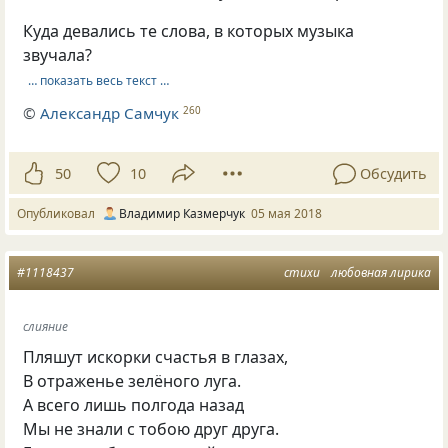
Куда девались те слова, в которых музыка
звучала?
… показать весь текст …
©
Александр Самчук
260
50
10
Обсудить
Опубликовал
Владимир Казмерчук
05 мая 2018
#1118437
стихи
любовная лирика
слияние
Пляшут искорки счастья в глазах,
В отраженье зелёного луга.
А всего лишь полгода назад
Мы не знали с тобою друг друга.