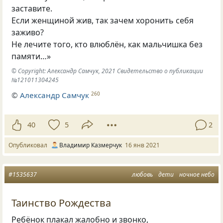
заставите.
Если женщиной жив, так зачем хоронить себя
заживо?
Не лечите того, кто влюблён, как мальчишка без
памяти…»
© Copyright: Александр Самчук, 2021 Свидетельство о публикации
№121011304245
©
Александр Самчук
260
40
5
2
Опубликовал
Владимир Казмерчук
16 янв 2021
#1535637
любовь
дети
ночное небо
Таинство Рождества
Ребёнок плакал жалобно и звонко,