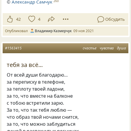
©
Александр Самчук
260
42
4
Обсудить
Опубликовал
Владимир Казмерчук
09 ноя 2021
#1563415
счастье
чувства
душа
тебя за всё...
От всей души благодарю…
за переписку в телефоне,
за теплоту твоей ладони,
за то, что вместе на балконе
с тобою встретили зарю.
За то, что так тебя люблю —
что образ твой ночами снится,
за то, что можно заблудиться