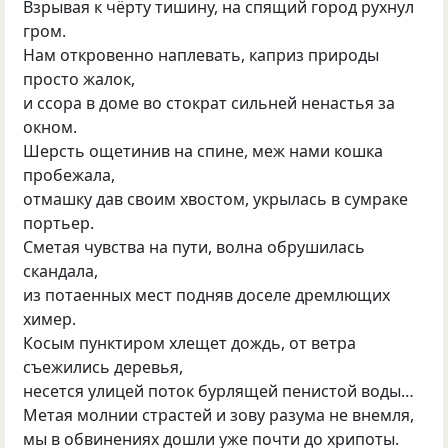
Взрывая к чёрту тишину, на спящий город рухнул
гром.
Нам откровенно наплевать, каприз природы
просто жалок,
и ссора в доме во стократ сильней ненастья за
окном.
Шерсть ощетинив на спине, меж нами кошка
пробежала,
отмашку дав своим хвостом, укрылась в сумраке
портьер.
Сметая чувства на пути, волна обрушилась
скандала,
из потаенных мест подняв доселе дремлющих
химер.
Косым пунктиром хлещет дождь, от ветра
съежились деревья,
несется улицей поток бурлящей пенистой воды…
Метая молнии страстей и зову разума не внемля,
мы в обвинениях дошли уже почти до хрипоты.