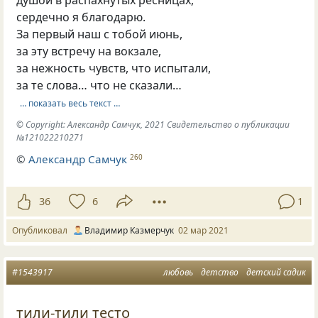
душой в распахнутых ресницах,
сердечно я благодарю.
За первый наш с тобой июнь,
за эту встречу на вокзале,
за нежность чувств, что испытали,
за те слова… что не сказали…
… показать весь текст …
© Copyright: Александр Самчук, 2021 Свидетельство о публикации
№121022210271
©
Александр Самчук
260
36
6
1
Опубликовал
Владимир Казмерчук
02 мар 2021
#1543917
любовь
детство
детский садик
тили-тили тесто