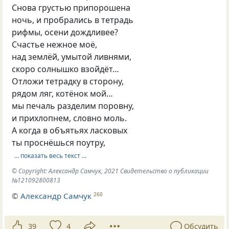
Снова грустью припорошена
ночь, и пробрались в тетрадь
рифмы, осени дождливее?
Счастье нежное моё,
над землёй, умытой ливнями,
скоро солнышко взойдёт…
Отложи тетрадку в сторону,
рядом ляг, котёнок мой…
мы печаль разделим поровну,
и прихлопнем, словно моль.
А когда в объятьях ласковых
ты проснёшься поутру,
… показать весь текст …
© Copyright: Александр Самчук, 2021 Свидетельство о публикации
№121092800813
©
Александр Самчук
260
39
4
Обсудить