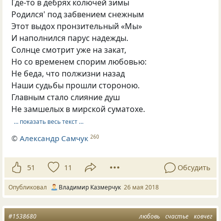
Где-то в дебрях колючей зимы
Родился' под забвением снежным
Этот выдох пронзительный «Мы»
И наполнился парус надежды.
Солнце смотрит уже на закат,
Но со временем спорим любовью:
Не беда, что полжизни назад
Наши судьбы прошли стороною.
Главным стало слияние душ
Не замшелых в мирской суматохе.
… показать весь текст …
©
Александр Самчук
260
51
11
Обсудить
Опубликовал
Владимир Казмерчук
26 мая 2018
#1538680
любовь
счастье
ковчег