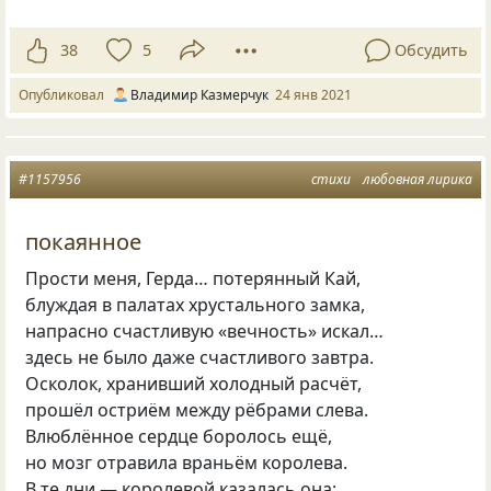
38
5
Обсудить
Опубликовал
Владимир Казмерчук
24 янв 2021
#1157956
стихи
любовная лирика
покаянное
Прости меня, Герда… потерянный Кай,
блуждая в палатах хрустального замка,
напрасно счастливую «вечность» искал…
здесь не было даже счастливого завтра.
Осколок, хранивший холодный расчёт,
прошёл остриём между рёбрами слева.
Влюблённое сердце боролось ещё,
но мозг отравила враньём королева.
В те дни — королевой казалась она: