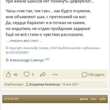
при жизни шансов нет покинуть циферблат…
Часы «тик-так, тик-так»… как будто очумели,
мне объявляют шах, с претензией на мат.
Да, сердце барахлит и в почках не камеи,
но эндшпиль не отдам пройдохам задарма!
Ещё не всё стихи о чувствах рассказали,
… показать весь текст …
© Copyright: Александр Самчук, 2020 Свидетельство о публикации
№120122505881
©
Александр Самчук
260
40
5
Обсудить
Опубликовал
Владимир Казмерчук
19 янв 2021
#1674728
время
снег
чудо