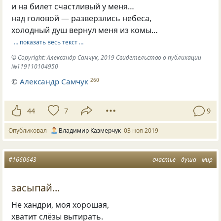
и на билет счастливый у меня…
над головой — разверзлись небеса,
холодный душ вернул меня из комы…
… показать весь текст …
© Copyright: Александр Самчук, 2019 Свидетельство о публикации
№119110104950
©
Александр Самчук
260
44
7
9
Опубликовал
Владимир Казмерчук
03 ноя 2019
#1660643
счастье
душа
мир
засыпай...
Не хандри, моя хорошая,
хватит слёзы вытирать.