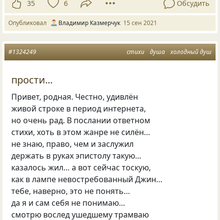
35
6
Обсудить
Опубликовал
Владимир Казмерчук
15 сен 2021
#1324249
стихи
душа
холодный душ
прости...
Привет, родная. Честно, удивлён
живой строке в период интернета,
но очень рад. В послании ответном
стихи, хоть в этом жанре не силён…
не знаю, право, чем и заслужил
держать в руках эпистолу такую…
казалось жил… а вот сейчас тоскую,
как в лампе невостребованный Джин…
тебе, наверно, это не понять…
да я и сам себя не понимаю…
смотрю вослед ушедшему трамваю