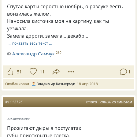
Спутал карты серостью ноябрь, о разлуке весть
вонзилась жалом.
Наносила кисточка моя на картину, как ты
уезжала.
Замела дороги, замела… декабр…
… показать весь текст …
©
Александр Самчук
260
51
11
1
Опубликовал
Владимир Казмерчук
18 апр 2018
#1112726
стихи
стихи со смыслом
захмелевшее
Прожигают дыры в постулатах
губы приоткрытые слегка.