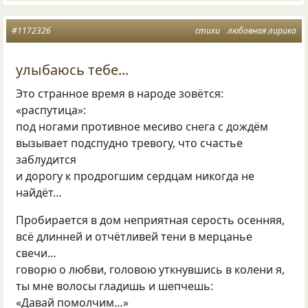
#1172326
стихи
любовная лирика
улыбаюсь тебе...
Это странное время в народе зовётся:
«распутица»:
под ногами противное месиво снега с дождём
вызывает подспудно тревогу, что счастье
заблудится
и дорогу к продрогшим сердцам никогда не
найдёт…
Пробирается в дом неприятная серость осенняя,
всё длинней и отчётливей тени в мерцанье
свечи…
говорю о любви, головою уткнувшись в колени я,
ты мне волосы гладишь и шепчешь:
«Давай помолчим…»