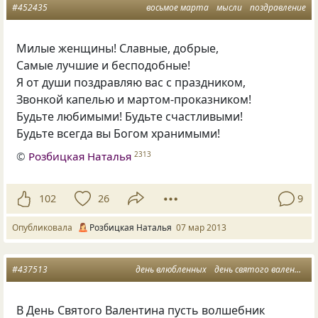
#452435
восьмое марта
мысли
поздравление
Милые женщины! Славные
,
добрые,
Самые лучшие и бесподобные!
Я от души поздравляю вас с праздником,
Звонкой капелью и мартом-проказником!
Будьте любимыми! Будьте счастливыми!
Будьте всегда вы Богом хранимыми!
©
Розбицкая Наталья
2313
102
26
9
Опубликовала
Розбицкая Наталья
07 мар 2013
#437513
день влюбленных
день святого валентина
В День Святого Валентина пусть волшебник