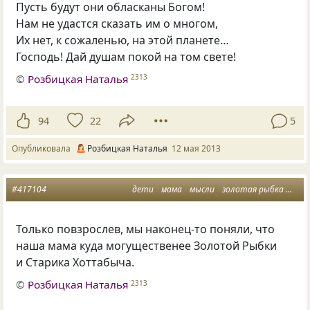
Пусть будут они обласканы Богом!
Нам не удастся сказать им о многом,
Их нет
,
к сожаленью
,
на этой планете…
Господь! Дай душам покой на том свете!
©
Розбицкая Наталья
2313
94
22
5
Опубликовала
Розбицкая Наталья
12 мая 2013
#417104
дети
мама
мысли
золотая рыбка
ста
Только повзрослев, мы наконец-то поняли, что
наша мама куда могущественее Золотой Рыбки
и Старика Хоттабыча.
©
Розбицкая Наталья
2313