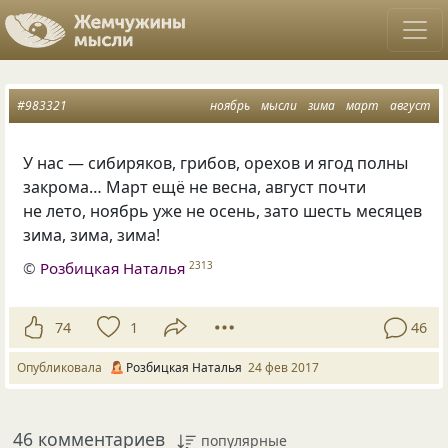
#983321
ноябрь
мысли
зима
март
август
У нас — сибиряков, грибов, орехов и ягод полны
закрома… Март ещё не весна, август почти
не лето, ноябрь уже не осень, зато шесть месяцев
зима, зима, зима!
©
Розбицкая Наталья
2313
74
1
46
Опубликовала
Розбицкая Наталья
24 фев 2017
46 комментариев
популярные