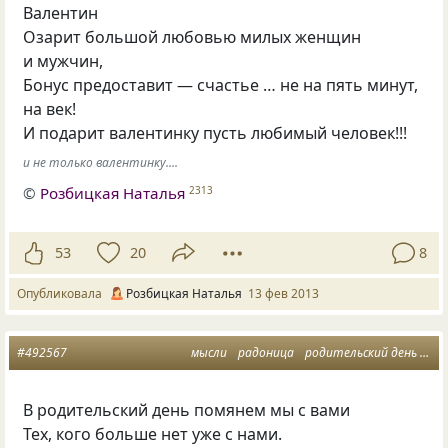
Валентин
Озарит большой любовью милых женщин
и мужчин,
Бонус предоставит — счастье … не на пять минут,
на век!
И подарит валентинку пусть любимый человек!!!
и не только валентинку....
©
Розбицкая Наталья
2313
53
20
8
Опубликовала
Розбицкая Наталья
13 фев 2013
#492567
мысли
радоница
родительский день
па
В родительский день помянем мы с вами
Тех
,
кого больше нет уже с нами.