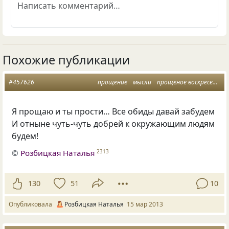
Похожие публикации
#457626
прощение
мысли
прощёное воскресение
Я прощаю и ты прости… Все обиды давай забудем
И отныне чуть-чуть добрей к окружающим людям
будем!
©
Розбицкая Наталья
2313
130
51
10
Опубликовала
Розбицкая Наталья
15 мар 2013