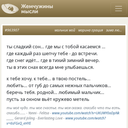
#963907
мальчик мой
марина грация
зима любви
ты сладкий сон… где мы с тобой касаемся …
где каждый раз шепчу тебе - до встречи.
где снег идёт… где в тихий зимний вечер.
ты в этих снах всегда мне улыбаешься.
к тебе хочу. к тебе… в твою постель…
любить… от губ до самых нежных пальчиков…
беречь тебя. родной… любимый мальчик…
пусть за окном вьёт кружево метель
ты моё чудо. ты мое счастье. ты моя сказка. спасибо что ты есть.
спасибо....... - Yanni - Felitsa -
www.youtube.com/watch?v=UKUWY0aDpNk
_____ Gerard Joling - Everlasting Love -
www.youtube.com/watch?
v=6sFGxQ_eHYE