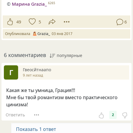
©
Марина Grazia_
6265
49
5
6
Опубликовала
Grazia_
03 янв 2017
6 комментариев
популярные
Гвеосйтнаапо
Г
9 лет назад
Какая же ты умница, Грация!!!
Мне бы твой романтизм вместо практического
цинизма!
Ответить
2
Показать 1 ответ