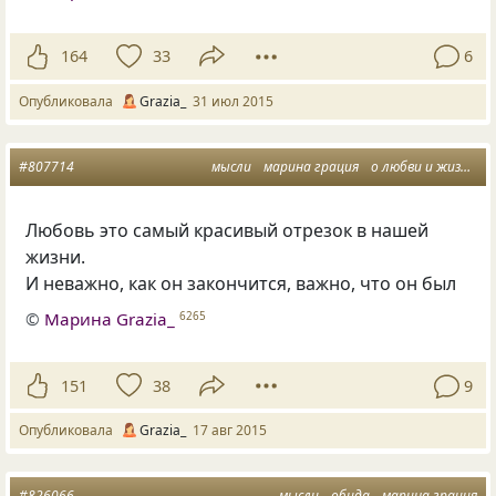
164
33
6
Опубликовала
Grazia_
31 июл 2015
#807714
мысли
марина грация
о любви и жизни
о
Любовь это самый красивый отрезок в нашей
жизни.
И неважно, как он закончится, важно, что он был
©
Марина Grazia_
6265
151
38
9
Опубликовала
Grazia_
17 авг 2015
#826066
мысли
обида
марина грация