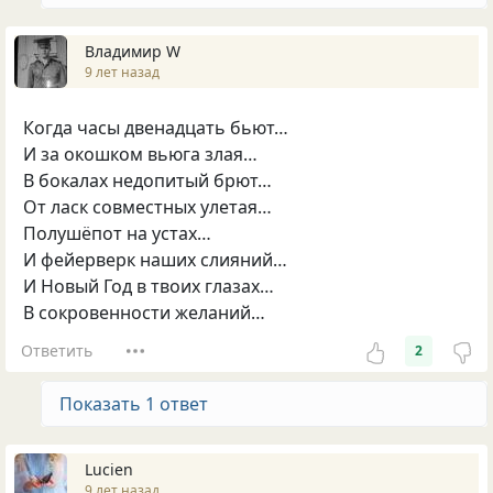
Владимир W
9 лет назад
Когда часы двенадцать бьют…
И за окошком вьюга злая…
В бокалах недопитый брют…
От ласк совместных улетая…
Полушёпот на устах…
И фейерверк наших слияний…
И Новый Год в твоих глазах…
В сокровенности желаний…
Ответить
2
Показать 1 ответ
Lucien
9 лет назад