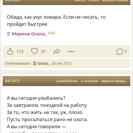
Обида
,
как укус комара. Если не чесать
,
то
пройдет быстрее
©
Марина Grazia_
6265
172
37
7
Опубликовала
Grazia_
26 окт 2015
#815875
улыбайтесь
о счастье
марина грация
а
А вы сегодня улыбались?
За завтраком, поездкой на работу
За то, что жить не так, уж, плохо
Пусть просыпаться рано не охота.
А вы сегодня говорили —