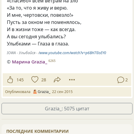
«спасибо» всем ветрам на зло
«За то, что я живу и верю.
И мне, чертовски, повезло!»
Пусть за окном не поменялось,
И в жизни тоже — как всегда.
А вы сегодня улыбались?
Улыбками — Глаза в глаза.
IOWA - Улыбайся - /
www.youtube.com/watch?v=p6BH7lIoEY0
©
Марина Grazia_
6265
145
28
2
Опубликовала
Grazia_
22 сен 2015
Grazia_: 5075 цитат
ПОСЛЕДНИЕ КОММЕНТАРИИ