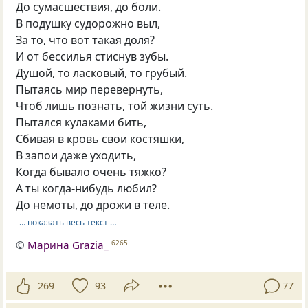
До сумасшествия, до боли.
В подушку судорожно выл,
За то, что вот такая доля?
И от бессилья стиснув зубы.
Душой, то ласковый, то грубый.
Пытаясь мир перевернуть,
Чтоб лишь познать, той жизни суть.
Пытался кулаками бить,
Сбивая в кровь свои костяшки,
В запои даже уходить,
Когда бывало очень тяжко?
А ты когда-нибудь любил?
До немоты, до дрожи в теле.
… показать весь текст …
©
Марина Grazia_
6265
269
93
77