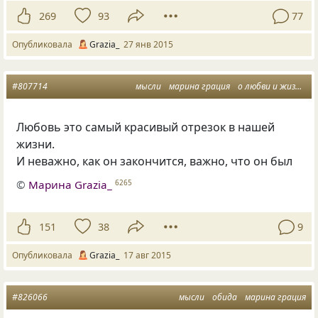
269
93
77
Опубликовала
Grazia_
27 янв 2015
#807714
мысли
марина грация
о любви и жизни
о
Любовь это самый красивый отрезок в нашей
жизни.
И неважно, как он закончится, важно, что он был
©
Марина Grazia_
6265
151
38
9
Опубликовала
Grazia_
17 авг 2015
#826066
мысли
обида
марина грация