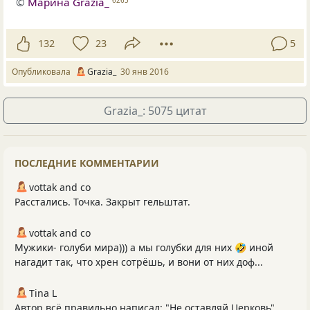
©
Марина Grazia_
6265
132
23
5
Опубликовала
Grazia_
30 янв 2016
Grazia_: 5075 цитат
ПОСЛЕДНИЕ КОММЕНТАРИИ
vottak and co
Расстались. Точка. Закрыт гельштат.
vottak and co
Мужики- голуби мира))) а мы голубки для них 🤣 иной
нагадит так, что хрен сотрёшь, и вони от них доф...
Tina L
Автор всё правильно написал: "Не оставляй Церковь".