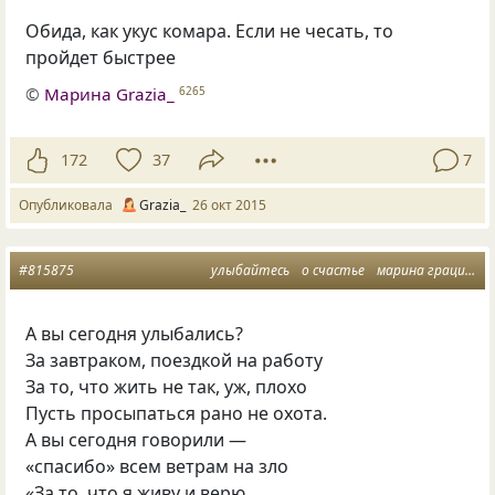
Обида
,
как укус комара. Если не чесать
,
то
пройдет быстрее
©
Марина Grazia_
6265
172
37
7
Опубликовала
Grazia_
26 окт 2015
#815875
улыбайтесь
о счастье
марина грация
а
А вы сегодня улыбались?
За завтраком, поездкой на работу
За то, что жить не так, уж, плохо
Пусть просыпаться рано не охота.
А вы сегодня говорили —
«спасибо» всем ветрам на зло
«За то, что я живу и верю.