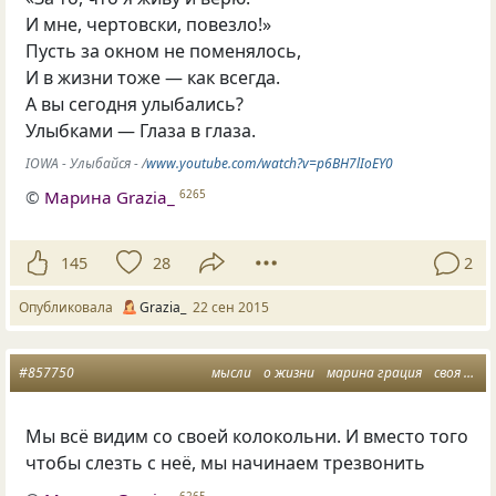
И мне, чертовски, повезло!»
Пусть за окном не поменялось,
И в жизни тоже — как всегда.
А вы сегодня улыбались?
Улыбками — Глаза в глаза.
IOWA - Улыбайся - /
www.youtube.com/watch?v=p6BH7lIoEY0
©
Марина Grazia_
6265
145
28
2
Опубликовала
Grazia_
22 сен 2015
#857750
мысли
о жизни
марина грация
своя колокольня
Мы всё видим со своей колокольни. И вместо того
чтобы слезть с неё
,
мы начинаем трезвонить