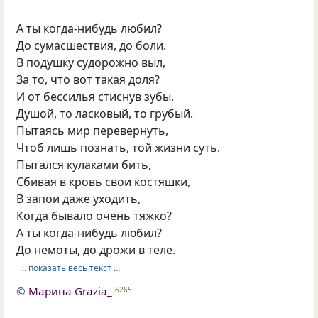
А ты когда-нибудь любил?
До сумасшествия, до боли.
В подушку судорожно выл,
За то, что вот такая доля?
И от бессилья стиснув зубы.
Душой, то ласковый, то грубый.
Пытаясь мир перевернуть,
Чтоб лишь познать, той жизни суть.
Пытался кулаками бить,
Сбивая в кровь свои костяшки,
В запои даже уходить,
Когда бывало очень тяжко?
А ты когда-нибудь любил?
До немоты, до дрожи в теле.
… показать весь текст …
©
Марина Grazia_
6265