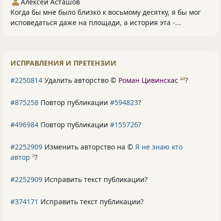
Алексей Асташов
Когда бы мне было близко к восьмому десятку, я бы мог
исповедаться даже на площади, а история эта -...
ИСПРАВЛЕНИЯ И ПРЕТЕНЗИИ
#2250814
Удалить авторство ©
Роман Цивинскас
?
44
#875258
Повтор публикации
#594823
?
#496984
Повтор публикации
#155726
?
#2252909
Изменить авторство на ©
Я не знаю кто
автор
?
0
#2252909
Исправить текст публикации?
#374171
Исправить текст публикации?