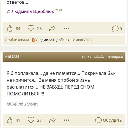
ответов…
©
Людмила Щерблюк
7698
84
28
5
Опубликовала
Людмила Щерблюк
12 июл 2013
#463285
слезы
обида
женщина
Я б поплакала… да не плачется… Покричала бы-
не кричится… За меня с тобой жизнь
расплатится… НЕ ЗАБУДЬ ПЕРЕД СНОМ
ПОМОЛИТЬСЯ !!!
автор не указан
41
27
Обсудить