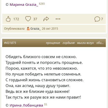
©
Марина Grazia_
6265
172
37
7
Опубликовала
Grazia_
26 окт 2015
#431875
прощение
гордыня
мысли вслух
обида
Обидеть близкого совсем не сложно.
Трудней понять и попросить прощенье.
Порою, кажется, что это невозможно.
Но лучше победить нелепые сомненья.
С гордыней жизнь становиться сложнее.
Она, как аспид, нашу душу травит.
Ведь все же близкие куда важнее!
Так пусть же разум все же нами правит!
©
Ирина Лобанцева
55