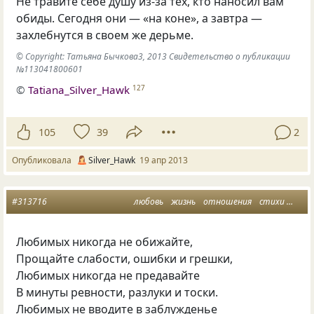
Не травите себе душу из-за тех, кто наносил вам
обиды. Сегодня они — «на коне», а завтра —
захлебнутся в своем же дерьме.
© Copyright: Татьяна Бычкова3, 2013 Свидетельство о публикации
№113041800601
©
Tatiana_Silver_Hawk
127
105
39
2
Опубликовала
Silver_Hawk
19 апр 2013
#313716
любовь
жизнь
отношения
стихи
обид
Любимых никогда не обижайте,
Прощайте слабости, ошибки и грешки,
Любимых никогда не предавайте
В минуты ревности, разлуки и тоски.
Любимых не вводите в заблужденье