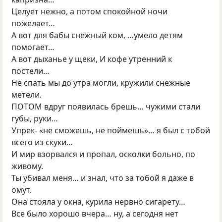
Целует нежно
,
а потом спокойной ночи
пожелает…
А вот для бабы снежный ком
,
…умело детям
помогает…
А вот дыханье у щеки
,
И кофе утренний к
постели…
Не спать мы до утра могли
,
кружили снежные
метели.
ПОТОМ вдруг появилась брешь… чужими стали
губы
,
руки…
Упрек-
«
не сможешь
,
не поймешь»… я был с тобой
всего из скуки…
И мир взорвался и пропал
,
осколки больно
,
по
живому.
Ты убивал меня… и знал
,
что за тобой я даже в
омут.
Она стояла у окна
,
курила нервно сигарету…
Все было хорошо вчера… ну
,
а сегодня нет