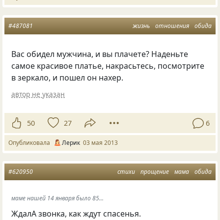
#487081
жизнь
отношения
обида
Вас обидел мужчина, и вы плачете? Наденьте
самое красивое платье, накрасьтесь, посмотрите
в зеркало, и пошел он нахер.
автор не указан
50
27
6
Опубликовала
Лерик
03 мая 2013
#620950
стихи
прощение
мама
обида
маме нашей 14 января было 85...
ЖдалА звонка, как ждут спасенья.