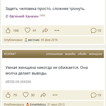
Задеть человека просто, сложнее тронуть.
©
Евгений Ханкин
2406
166
41
10
Опубликовал
вестник
05 фев 2016
#530447
отношения
выводы
обида
женщина
Умная женщина никогда не обижается. Она
молча делает выводы.
автор не указан
79
30
19
Опубликовала
IrinaAleksss
21 июл 2013