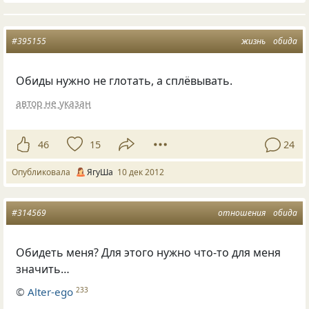
#395155
жизнь
обида
Обиды нужно не глотать, а сплёвывать.
автор не указан
46
15
24
Опубликовала
ЯгуШа
10 дек 2012
#314569
отношения
обида
Обидеть меня? Для этого нужно что-то для меня
значить…
©
Alter-ego
233