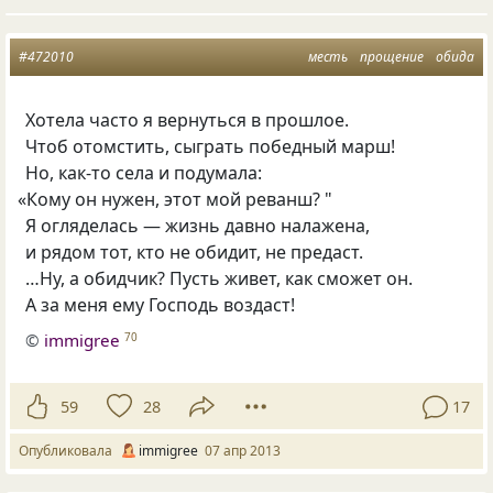
#472010
месть
прощение
обида
Хотела часто я вернуться в прошлое.
Чтоб отомстить, сыграть победный марш!
Но, как-то села и подумала:
«
Кому он нужен, этот мой реванш? "
Я огляделась — жизнь давно налажена,
и рядом тот, кто не обидит, не предаст.
…Ну, а обидчик? Пусть живет, как сможет он.
А за меня ему Господь воздаст!
©
immigree
70
59
28
17
Опубликовала
immigree
07 апр 2013