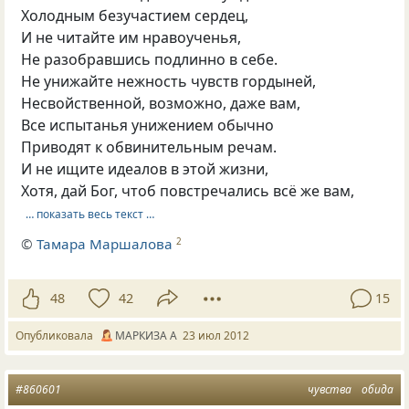
Холодным безучастием сердец,
И не читайте им нравоученья,
Не разобравшись подлинно в себе.
Не унижайте нежность чувств гордыней,
Несвойственной, возможно, даже вам,
Все испытанья унижением обычно
Приводят к обвинительным речам.
И не ищите идеалов в этой жизни,
Хотя, дай Бог, чтоб повстречались всё же вам,
… показать весь текст …
©
Тамара Маршалова
2
48
42
15
Опубликовала
МАРКИЗА А
23 июл 2012
#860601
чувства
обида