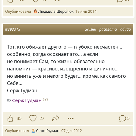
Опубликовала
Людмила Щерблюк
19 янв 2014
#393313
жизнь
расплата
обида
Тот, кто обижает другого — глубоко несчастен…
особенно, когда осознает это… а если
не понимает Сам, то жизнь обязательно
напомнит — красиво, изощренно и цинично…
но винить уже и некого будет… кроме, как самого
Себя…
Серж Гудман
©
Серж Гудман
699
35
27
5
Опубликовал
Серж Гудман
07 дек 2012