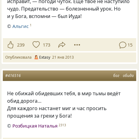
исправит, — погоди чуток. Ещё твоё не наступило
чудо. Предательство — болезненный урок. Но
и у Бога, вспомни — был Иуда!
©
Альгис
1
239
173
15
Опубликовала
Extasy
21 янв 2013
#416516
бог
обида
Не обижай обидевших тебя, в мир тьмы ведёт
обид дорога…
Для каждого настанет миг и час просить
прощения за грехи у Бога!
©
Розбицкая Наталья
2313