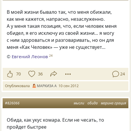
В моей жизни бывало так, что меня обижали,
как мне кажется, напрасно, незаслуженно.
А у меня такая позиция, что, если человек меня
обидел, я его исключу из своей жизни… я могу
с ним здороваться и разговаривать, но он для
меня
«
Как Человек» — уже не существует…
©
Евгений Леонов
24
70
36
24
Опубликовала
МАРКИЗА А
10 сен 2012
#826066
мысли
обида
марина грация
Обида
,
как укус комара. Если не чесать
,
то
пройдет быстрее