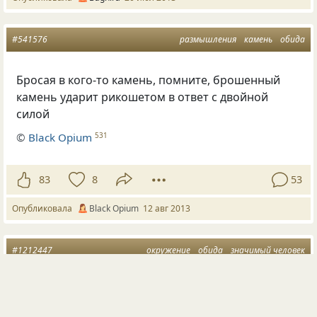
#541576
размышления
камень
обида
Бросая в кого-то камень, помните, брошенный
камень ударит рикошетом в ответ с двойной
силой
©
Вlack Opium
531
83
8
53
Опубликовала
Вlack Оpium
12 авг 2013
#1212447
окружение
обида
значимый человек
Обидеть может только человек
,
к которому ты
неравнодушен. Остальные — проходящие мимо.