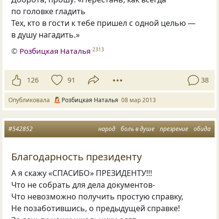
по головке гладить
Тех, кто в гости к тебе пришел с одной целью —
в душу нагадить.»
©
Розбицкая Наталья
2313
126
91
38
Опубликовала
Розбицкая Наталья
08 мар 2013
#542852
народ
боль в душе
презрение
обида
Благодарность президенту
А я скажу «СПАСИБО» ПРЕЗИДЕНТУ!!!
Что не собрать для дела документов-
Что невозможно получить простую справку,
Не позаботившись, о предыдущей справке!