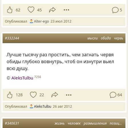
62
45
5
Опубликовал
Alter-ego
23 июл 2012
#332244
мысли
обида
червь
Лучше тысячу раз простить, чем загнать червя
обиды глубоко вовнутрь, чтоб он изнутри выел
всю душу.
©
AleksTulbu
7256
128
22
64
Опубликовал
AleksTulbu
26 авг 2012
#340631
жизнь
человек
размышления
позиция
о