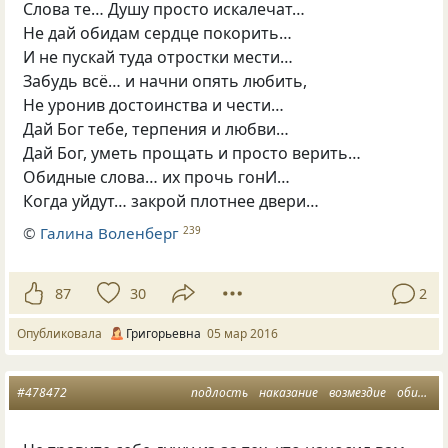
Слова те… Душу просто искалечат…
Не дай обидам сердце покорить…
И не пускай туда отростки мести…
Забудь всё… и начни опять любить,
Не уронив достоинства и чести…
Дай Бог тебе, терпения и любви…
Дай Бог, уметь прощать и просто верить…
Обидные слова… их прочь гонИ…
Когда уйдут… закрой плотнее двери…
©
Галина Воленберг
239
87
30
2
Опубликовала
Григорьевна
05 мар 2016
#478472
подлость
наказание
возмездие
обида