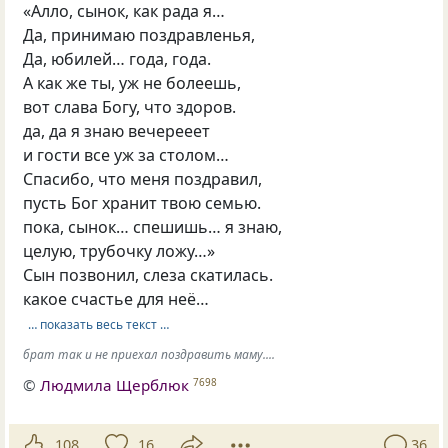
«Алло, сынок, как рада я…
Да, принимаю поздравленья,
Да, юбилей… года, года.
А как же ты, уж не болеешь,
вот слава Богу, что здоров.
да, да я знаю вечерееет
и гости все уж за столом…
Спасибо, что меня поздравил,
пусть Бог хранит твою семью.
пока, сынок… спешишь… я знаю,
целую, трубочку ложу…»
Сын позвонил, слеза скатилась.
какое счастье для неё…
… показать весь текст …
брат так и не приехал поздравить маму....
©
Людмила Щерблюк
7698
108
16
36