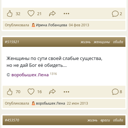
32
21
2
Опубликовала
Ирина Лобанцева
04 фев 2013
#515921
жизнь
женщины
обида
Женщины по сути своей слабые существа,
но не дай Бог её обидеть…
©
воробышек Лена
1316
70
16
8
Опубликовала
воробышек Лена
22 июн 2013
#453570
жизнь
враги
обида