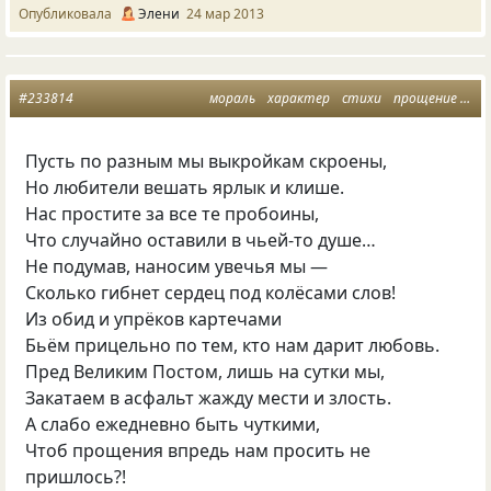
Опубликовала
Элени
24 мар 2013
#233814
мораль
характер
стихи
прощение
об
Пусть по разным мы выкройкам скроены,
Но любители вешать ярлык и клише.
Нас простите за все те пробоины,
Что случайно оставили в чьей-то душе…
Не подумав
,
наносим увечья мы —
Сколько гибнет сердец под колёсами слов!
Из обид и упрёков картечами
Бьём прицельно по тем
,
кто нам дарит любовь.
Пред Великим Постом
,
лишь на сутки мы,
Закатаем в асфальт жажду мести и злость.
А слабо ежедневно быть чуткими,
Чтоб прощения впредь нам просить не
пришлось?!