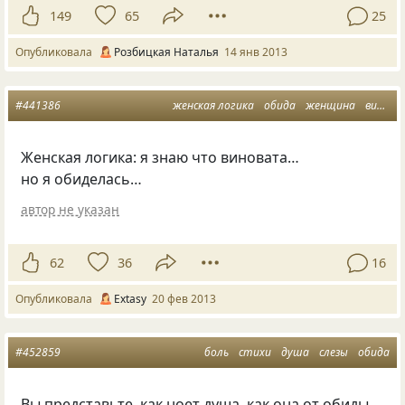
149
65
25
Опубликовала
Розбицкая Наталья
14 янв 2013
#441386
женская логика
обида
женщина
виновата
Женская логика: я знаю что виновата…
но я обиделась…
автор не указан
62
36
16
Опубликовала
Extasy
20 фев 2013
#452859
боль
стихи
душа
слезы
обида
Вы представьте, как ноет душа, как она от обиды