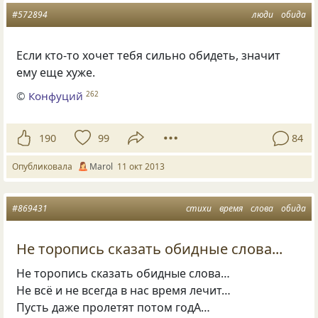
#572894
люди
обида
Если кто-то хочет тебя сильно обидеть, значит
ему еще хуже.
©
Конфуций
262
190
99
84
Опубликовала
Marol
11 окт 2013
#869431
стихи
время
слова
обида
Не торопись сказать обидные слова...
Не торопись сказать обидные слова…
Не всё и не всегда в нас время лечит…
Пусть даже пролетят потом годА…