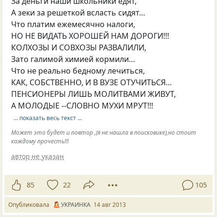
За деньги наши школьники едят,
А зеки за решеткой всласть сидят…
Что платим ежемесячно налоги,
НО НЕ ВИДАТЬ ХОРОШЕЙ НАМ ДОРОГИ!!!
КОЛХОЗЫ И СОВХОЗЫ РАЗВАЛИЛИ,
Зато галимой химией кормили…
Что не реально бедному лечиться,
КАК, СОБСТВЕННО, И В ВУЗЕ ОТУЧИТЬСЯ…
ПЕНСИОНЕРЫ ЛИШЬ МОЛИТВАМИ ЖИВУТ,
А МОЛОДЫЕ --СЛОВНО МУХИ МРУТ!!!
… показать весь текст …
Может это будет и повтор ,(я не нашла в поисковике),но стоит
каждому прочесть!!!
автор не указан
85
22
105
Опубликовала
УКРАИНКА
14 авг 2013