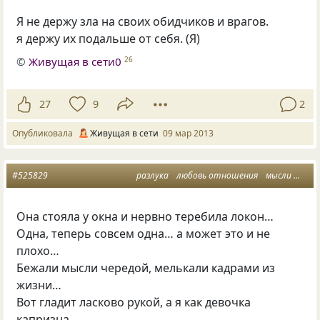
Я не держу зла на своих обидчиков и врагов.
я держу их подальше от себя.
(
Я)
©
Живущая в сети0
26
27
9
2
Опубликовала
Живущая в сети
09 мар 2013
#525829
разлука
любовь отношения
мысли
обид
Она стояла у окна и нервно теребила локон…
Одна
,
теперь совсем одна… а может это и не
плохо…
Бежали мысли чередой
,
мелькали кадрами из
жизни…
Вот гладит ласково рукой
,
а я как девочка
капризна…