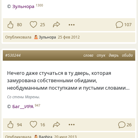
©
Зульнора
1300
80
25
107
Опубликовала
Зульнора
25 фев 2012
#530244
слова
стук
дверь
обида
Нечего даже стучаться в ту дверь, которая
замурована собственными обидами,
необдуманными поступками и пустыми словами…
Со стены Марены.
©
Баг__ИРА
947
94
16
26
Опубликовала
Baghira
20 июл 2013