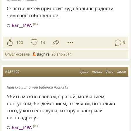
Счастье детей приносит куда больше радости,
чем своё собственное.
©
Баг__ИРА
947
120
14
6
Опубликовала
Baghira
20 апр 2014
#537465
душа
мысли
дело
слово
Навеяно цитатой Бабочки #537313
Убить можно словом, фразой, молчанием,
поступком, бездействием, взглядом, но только
того, у кого есть душа, которую раскрыли
не по адресу…
©
Баг__ИРА
947