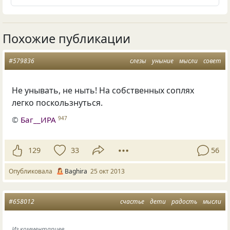
Похожие публикации
#579836
слезы
уныние
мысли
совет
Не унывать, не ныть! На собственных соплях
легко поскользнуться.
©
Баг__ИРА
947
129
33
56
Опубликовала
Baghira
25 окт 2013
#658012
счастье
дети
радость
мысли
Из комментариев