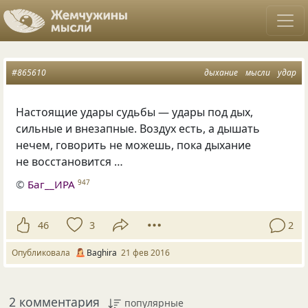
#865610
дыхание
мысли
удар
Настоящие удары судьбы — удары под дых,
сильные и внезапные. Воздух есть, а дышать
нечем, говорить не можешь, пока дыхание
не восстановится …
©
Баг__ИРА
947
46
3
2
Опубликовала
Baghira
21 фев 2016
2 комментария
популярные