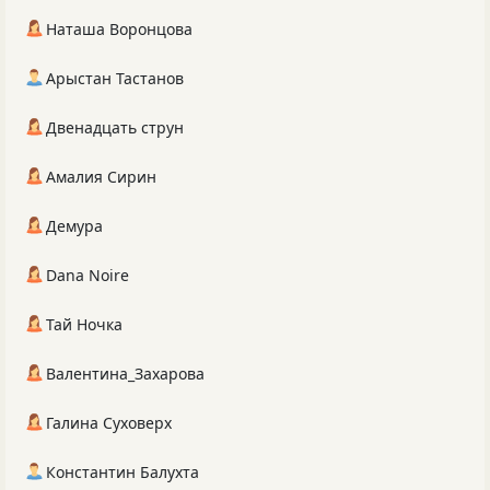
Наташа Воронцова
Арыстан Тастанов
Двенадцать струн
Амалия Сирин
Демура
Dana Noire
Тай Ночка
Валентина_Захарова
Галина Суховерх
Константин Балухта