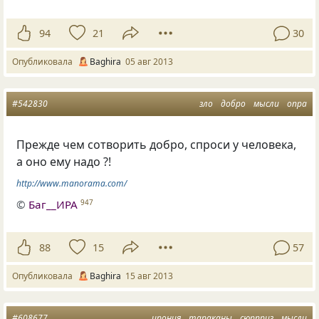
94
21
30
Опубликовала
Baghira
05 авг 2013
#542830
зло
добро
мысли
опра
Прежде чем сотворить добро, спроси у человека,
а оно ему надо ?!
http://www.manorama.com/
©
Баг__ИРА
947
88
15
57
Опубликовала
Baghira
15 авг 2013
#608677
ирония
тараканы
сюрприз
мысли