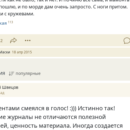
 пошлю, и по морде дам очень запросто. С ноги притом.
ки с кружевами.
кая
113
12
Маски
18 апр 2015
ия
популярные
й Швецов
зад
нтами смеялся в голос! :))) Истинно так!
е журналы не отличаются полезной
й, ценность материала. Иногда создается