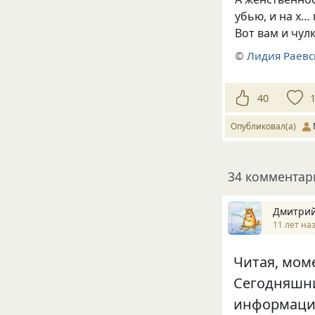
убью, и на х…
Вот вам и чул
©
Лидия Раевс
40
Опубликовал(а)
34 комментар
Дмитри
11 лет на
Читая, моме
Сегодняшни
информацие