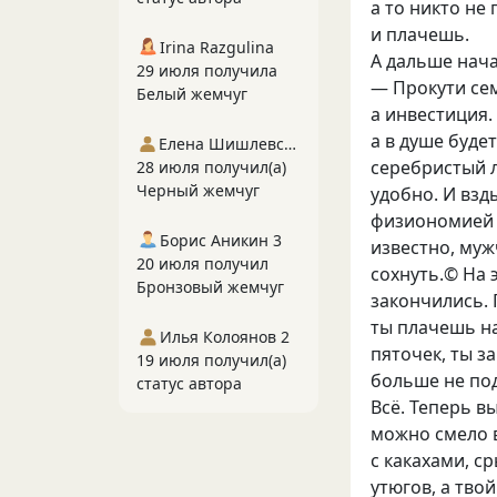
а то никто не
и плачешь.
Irina Razgulina
А дальше нача
29 июля получила
— Прокути сем
Белый жемчуг
а инвестиция.
а в душе буде
Елена Шишлевская
серебристый л
28 июля получил(а)
Черный жемчуг
удобно. И взд
физиономией 
Борис Аникин 3
известно, муж
20 июля получил
сохнуть.© На 
Бронзовый жемчуг
закончились. 
ты плачешь на
Илья Колоянов 2
пяточек, ты з
19 июля получил(а)
больше не под
статус автора
Всё. Теперь в
можно смело в
с какахами, с
утюгов, а тво