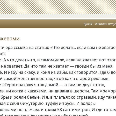
проза
женские шту
ужевами
вчера ссылка на статью
«
Что делать, если вам не хватае
и?»
 А что делать-то, в самом деле, если не хватает вот это
 не хватает. Да что там не хватает — гвозди бы из меня
 И избу на скаку, и коня из избы, как говорится. Где б во
й самой женственностью, чтоб как в старой рекламе
из Терон: захожу я так домой — а там ни двух котов,
ов, ни лотка с какахами, ни дивана в шерсти. Там мрамор
бры и рояли белые. И я, в платьях со стразами, иду така
ая с себя бижутерию, туфли и трусы. И волосы
лнами по плечам, и талия 58 сантиметров. И где-то та
й музыки слышен грохот: это убитые моей