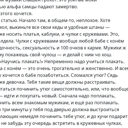
ью альфа самцы падают замертво.
 этого хочется.
ь статью. Начало там, в общем-то, неплохое. Хотя
мол, выкиньте все свои кеды и удобные штаны —
же носить платья, каблуки, и чулки с кружевами. Это,
олдела. Чулки с кружевами вообще любой бабе с конём
дочность, сексуальность и 100 очков к карме. Мужики ж
у покажешь свой чулош — и делай с ним чо хош.
«Научись плакать!» Непременно надо учиться плакать.
 с конём — это очень трогательно и женственно. И все
 хочется о бабе позаботиться. Сломался утюг? Сядь
 же девочка. Тебя такие вещи должны расстраивать.
таться починить утюг самостоятельно, или, что вообщ
 идти и покупать новый. Сначала надо поплакать,
нить всем знакомым мужикам, и ещё раз поплакать.
з три минуты у тебя под дверью должна выстроиться
лающих немедля починить тебе утюг, и до кучи подари
 не забудь эту очередь встретить в кружевных чулках,