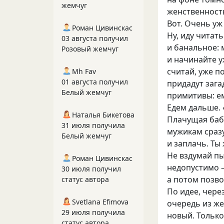
жемчуг
женственност
Вот. Очень уж
Роман Цивинскас
Ну, иду читат
03 августа получил
и банальное: 
Розовый жемчуг
и начинайте у
считай, уже п
Mh Fav
01 августа получил
придадут зага
Белый жемчуг
примитивы: ем
Едем дальше. 
Наталья Бикетова
Плачущая баба
31 июля получила
мужикам сразу
Белый жемчуг
и заплачь. Ты
Не вздумай пы
Роман Цивинскас
недопустимо —
30 июля получил
а потом позво
статус автора
По идее, чере
Svetlana Efimova
очередь из же
29 июля получила
новый. Только
статус автора