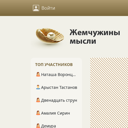
Войти
ТОП УЧАСТНИКОВ
Наташа Воронцова
Арыстан Тастанов
Двенадцать струн
Амалия Сирин
Демура