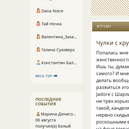
Dana Noire
Тай Ночка
#771501
Валентина_Захарова
Чулки с кр
Галина Суховерх
Попалась мне 
женственност
Константин Балухта
Ишь ты, думаю.
самого? И мне
весь топ ⮕
делать вообще.
разжиться это
Jadore с Шарл
ПОСЛЕДНИЕ
ни трёх хорьк
СОБЫТИЯ
такой, канделя
Марина Денисова 5
нервно скидыв
06 августа
роскошными во
получил(а) Белый
на фоне томно