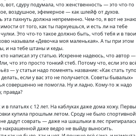
то, вот, сдуру подумала, что женственность — это что-то
кое, воздушное, эфемерное — как шлейф от духов.
 эта пахнуть должна непременно. Чем-то, я вот не зна
имости от того, как ты паркуешься, и есть ли на тебе
 чулки. Это что-то такое должно быть, чтоб тебя и в тво
ково называли
«
Девочка моя маленькая». А ты при этом
ы, и на тебе штаны и кеды.
, кто написал эту статью. Искренне надеюсь, что автор —
ли, что это просто тонкий стеб. Потому что, если это вс
ьёз — у статьи надо поменять название: «Как стать туп
о делать, если у вас это не получается. Советы бывалых»
тья совершенно не помогла. Ну и ладно. Кому-то ж надо
у, правда?
 и в платьях с 12 лет. На каблуках даже дома хожу. Перв
совки купила прошлым летом. Сроду не было спортивной
 не дадут соврать — даже на шашлыки в лес припиралас
не накрашенной даже ведро не выйду выносить.
ти как не было, так и нет. И починю всё сама, и мамонта