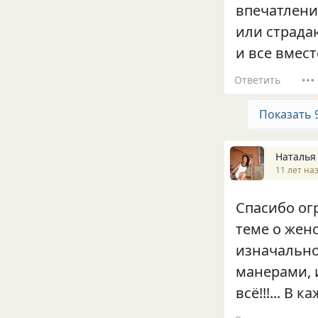
впечатлени
или страда
и все вмест
Ответить
Показать 
Наталья
11 лет на
Спасибо огр
теме о женс
изначально
манерами, и
всё!!!... В к