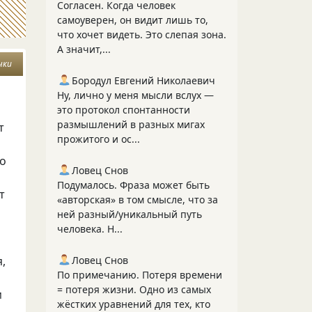
Согласен. Когда человек
самоуверен, он видит лишь то,
что хочет видеть. Это слепая зона.
А значит,...
чки
Бородул Евгений Николаевич
Ну, лично у меня мысли вслух —
это протокол спонтанности
размышлений в разных мигах
т
прожитого и ос...
го
Ловец Снов
Подумалось. Фраза может быть
т
«авторская» в том смысле, что за
ней разный/уникальный путь
человека. Н...
я,
Ловец Снов
По примечанию. Потеря времени
= потеря жизни. Одно из самых
м
жёстких уравнений для тех, кто