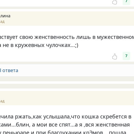
7
елина
зад
ствует свою женственность лишь в мужественно
 не в кружевных чулочках...;)
7
3 ответа
зад
нчила ржать,как услышала,что кошка скребется в
ами...блин, а мои все спят...а я ,вся женственная
у пеньюаре и при благоухании крЭмов....пошла