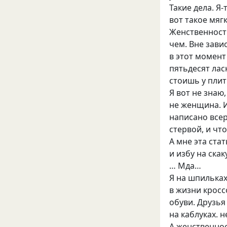
Такие дела. Я-
вот такое мяг
Женственность
чем. Вне завис
в этот момент
пятьдесят лас
стоишь у плит
Я вот не знаю
не женщина. И
написано всер
стервой, и чт
А мне эта ста
и избу на скак
… Мда…
Я на шпильках
в жизни крос
обуви. Друзья
на каблуках. 
А женственнос