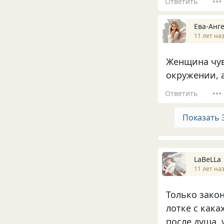
Ответить
Ева-Анг
11 лет на
Женщина чув
окружении, а
Ответить
Показать 
LaBeLLa
11 лет на
Только зако
лотке с каках
после душа, 