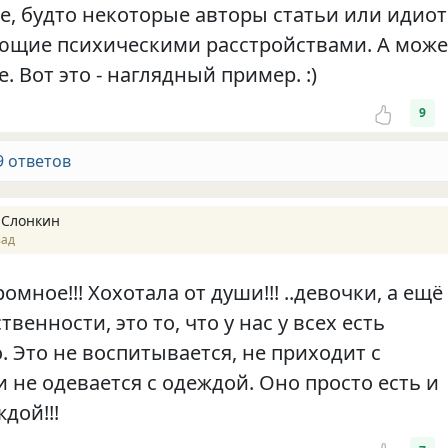
е, будто некоторые авторы статьи или идиот
ющие психическими расстройствами. А може
е. Вот это - наглядный пример. :)
9
9 ответов
 Слонкин
зад
омное!!! Хохотала от души!!! ..девочки, а ещё
твенности, это то, что у нас у всех есть
. Это не воспитывается, не приходит с
 не одевается с одеждой. Оно просто есть и
аждой!!!