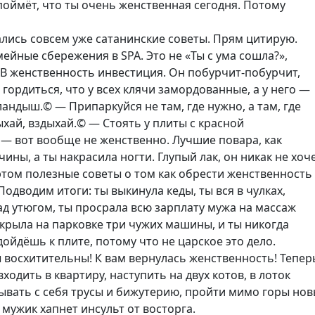
 поймёт, что ты очень женственная сегодня. Потому
лись совсем уже сатанинские советы. Прям цитирую.
ейные сбережения в SPA. Это не «Ты с ума сошла?»,
 В женственность инвестиция. Он побурчит-побурчит,
т гордиться, что у всех клячи замордованные, а у него —
андыш.© — Припаркуйся не там, где нужно, а там, где
ыхай, вздыхай.© — Стоять у плиты с красной
— вот вообще не женственно. Лучшие повара, как
чины, а ты накрасила ногти. Глупый лак, он никак не хоч
этом полезные советы о том как обрести женственность
Подводим итоги: ты выкинула кеды, ты вся в чулках,
д утюгом, ты просрала всю зарплату мужа на массаж
акрыла на парковке три чужих машины, и ты никогда
ойдёшь к плите, потому что не царское это дело.
ы восхитительны! К вам вернулась женственность! Тепер
ходить в квартиру, наступить на двух котов, в лоток
рывать с себя трусы и бижутерию, пройти мимо горы но
й мужик хапнет инсульт от восторга.