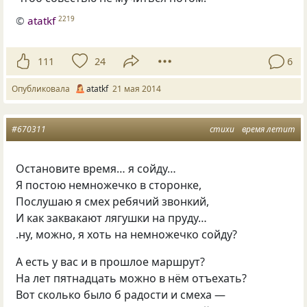
©
atatkf
2219
111
24
6
Опубликовала
atatkf
21 мая 2014
#670311
стихи
время летит
Остановите время… я сойду…
Я постою немножечко в сторонке,
Послушаю я смех ребячий звонкий,
И как заквакают лягушки на пруду…
.ну, можно, я хоть на немножечко сойду?
А есть у вас и в прошлое маршрут?
На лет пятнадцать можно в нём отъехать?
Вот сколько было б радости и смеха —