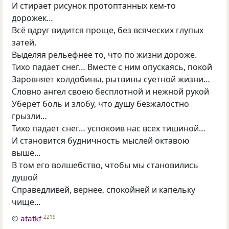
И стирает рисунок протоптанных кем-то
дорожек…
Всё вдруг видится проще, без всяческих глупых
затей,
Выделяя рельефнее то, что по жизни дороже.
Тихо падает снег… Вместе с ним опускаясь, покой
Заровняет колдобины, рытвины суетной жизни…
Словно ангел своею бесплотной и нежной рукой
Уберёт боль и злобу, что душу безжалостно
грызли…
Тихо падает снег… успокоив нас всех тишиной…
И становится будничность мыслей октавою
выше…
В том его волшебство, чтобы мы становились
душой
Справедливей, вернее, спокойней и капельку
чище…
©
atatkf
2219