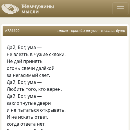
#726600
стихи
просьбы разума
желания души
Дай, Бог, ума —
не влезть в чужие склоки.
Не дай принять
огонь свечи далёкой
за негасимый свет.
Дай, Бог, ума —
Любить того, кто верен.
Дай, Бог, ума —
захлопнутые двери
и не пытаться открывать.
И не искать ответ,
когда ответа нет.