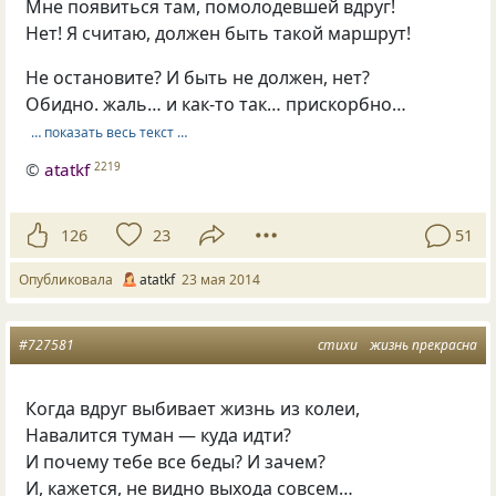
Мне появиться там, помолодевшей вдруг!
Нет! Я считаю, должен быть такой маршрут!
Не остановите? И быть не должен, нет?
Обидно. жаль… и как-то так… прискорбно…
… показать весь текст …
©
atatkf
2219
126
23
51
Опубликовала
atatkf
23 мая 2014
#727581
стихи
жизнь прекрасна
Когда вдруг выбивает жизнь из колеи,
Навалится туман — куда идти?
И почему тебе все беды? И зачем?
И, кажется, не видно выхода совсем…