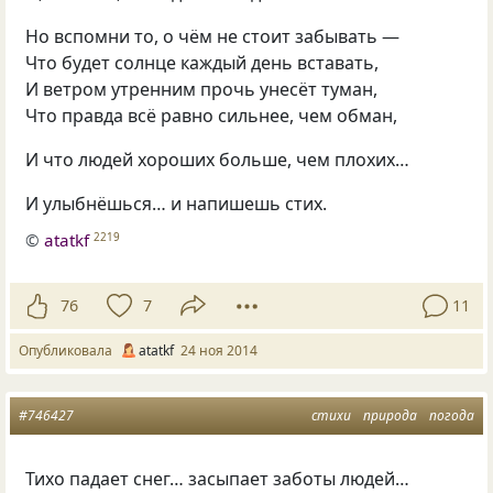
Но вспомни то, о чём не стоит забывать —
Что будет солнце каждый день вставать,
И ветром утренним прочь унесёт туман,
Что правда всё равно сильнее, чем обман,
И что людей хороших больше, чем плохих…
И улыбнёшься… и напишешь стих.
©
atatkf
2219
76
7
11
Опубликовала
atatkf
24 ноя 2014
#746427
стихи
природа
погода
Тихо падает снег… засыпает заботы людей…