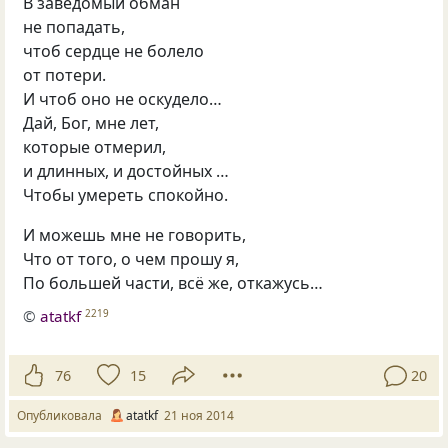
В заведомый обман
не попадать,
чтоб сердце не болело
от потери.
И чтоб оно не оскудело…
Дай, Бог, мне лет,
которые отмерил,
и длинных, и достойных …
Чтобы умереть спокойно.
И можешь мне не говорить,
Что от того, о чем прошу я,
По большей части, всё же, откажусь…
©
atatkf
2219
76
15
20
Опубликовала
atatkf
21 ноя 2014