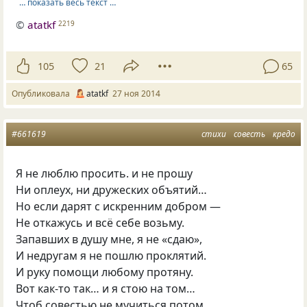
… показать весь текст …
©
atatkf
2219
105
21
65
Опубликовала
atatkf
27 ноя 2014
#661619
стихи
совесть
кредо
Я не люблю просить. и не прошу
Ни оплеух, ни дружеских объятий…
Но если дарят с искренним добром —
Не откажусь и всё себе возьму.
Запавших в душу мне, я не «сдаю»,
И недругам я не пошлю проклятий.
И руку помощи любому протяну.
Вот как-то так… и я стою на том…
Чтоб совестью не мучиться потом.