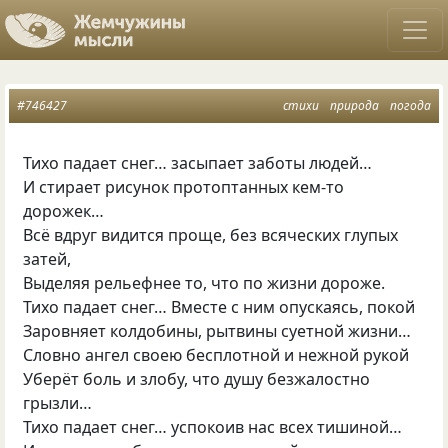
#746427
стихи
природа
погода
Тихо падает снег… засыпает заботы людей…
И стирает рисунок протоптанных кем-то
дорожек…
Всё вдруг видится проще, без всяческих глупых
затей,
Выделяя рельефнее то, что по жизни дороже.
Тихо падает снег… Вместе с ним опускаясь, покой
Заровняет колдобины, рытвины суетной жизни…
Словно ангел своею бесплотной и нежной рукой
Уберёт боль и злобу, что душу безжалостно
грызли…
Тихо падает снег… успокоив нас всех тишиной…