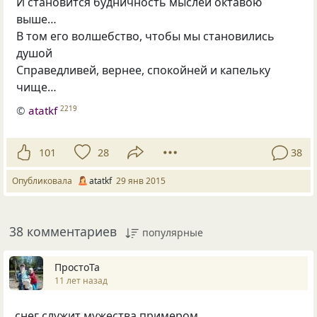
И становится будничность мыслей октавою
выше…
В том его волшебство, чтобы мы становились
душой
Справедливей, вернее, спокойней и капельку
чище…
©
atatkf
2219
101
28
38
Опубликовала
atatkf
29 янв 2015
38 комментариев
популярные
ПростоТа
11 лет назад
снег служит мужества примером