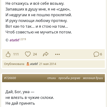
Не откажусь и всё себе возьму.
Запавших в душу мне, я не «сдаю»,
И недругам я не пошлю проклятий.
И руку помощи любому протяну.
Вот как-то так… и я стою на том…
Чтоб совестью не мучиться потом.
©
atatkf
2219
111
24
6
Опубликовала
atatkf
21 мая 2014
#726600
стихи
просьбы разума
желания души
Дай, Бог, ума —
не влезть в чужие склоки.
Не дай принять