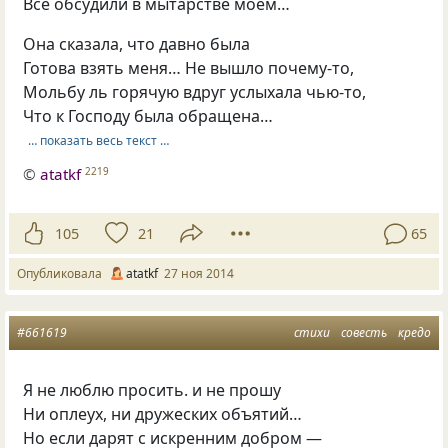
Всё обсудили в мытарстве моём…
Она сказала, что давно была
Готова взять меня… Не вышло почему-то,
Мольбу ль горячую вдруг услыхала чью-то,
Что к Господу была обращена…
… показать весь текст …
©
atatkf
2219
105
21
65
Опубликовала
atatkf
27 ноя 2014
#661619
стихи
совесть
кредо
Я не люблю просить. и не прошу
Ни оплеух, ни дружеских объятий…
Но если дарят с искренним добром —