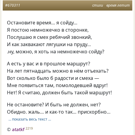
#670311
стихи
время летит
Остановите время… я сойду…
Я постою немножечко в сторонке,
Послушаю я смех ребячий звонкий,
И как заквакают лягушки на пруду…
.ну, можно, я хоть на немножечко сойду?
А есть у вас и в прошлое маршрут?
На лет пятнадцать можно в нём отъехать?
Вот сколько было б радости и смеха —
Мне появиться там, помолодевшей вдруг!
Нет! Я считаю, должен быть такой маршрут!
Не остановите? И быть не должен, нет?
Обидно. жаль… и как-то так… прискорбно…
… показать весь текст …
©
atatkf
2219