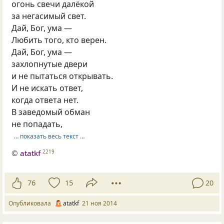
огонь свечи далёкой
за негасимый свет.
Дай, Бог, ума —
Любить того, кто верен.
Дай, Бог, ума —
захлопнутые двери
и не пытаться открывать.
И не искать ответ,
когда ответа нет.
В заведомый обман
не попадать,
… показать весь текст …
©
atatkf
2219
76
15
20
Опубликовала
atatkf
21 ноя 2014