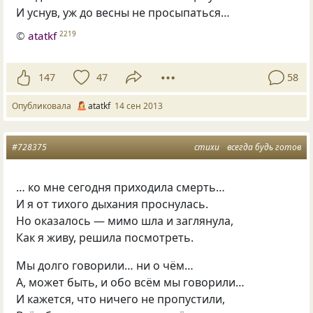
И уснув, уж до весны не просыпаться…
©
atatkf
2219
147
47
58
Опубликовала
atatkf
14 сен 2013
#728375
стихи
всегда будь готов
… ко мне сегодня приходила смерть…
И я от тихого дыхания проснулась.
Но оказалось — мимо шла и заглянула,
Как я живу, решила посмотреть.
Мы долго говорили… ни о чём…
А, может быть, и обо всём мы говорили…
И кажется, что ничего не пропустили,