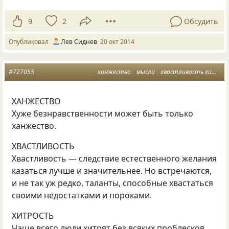
9
2
Обсудить
Опубликовал
Лев Сиднев
20 окт 2014
#727055
ханжество
мысли
хвастливость хитрость
ХАНЖЕСТВО
Хуже безнравственности может быть только
ханжество.
ХВАСТЛИВОСТЬ
Хвастливость — следствие естественного желания
казаться лучше и значительнее. Но встречаются,
и не так уж редко, таланты, способные хвастаться
своими недостатками и пороками.
ХИТРОСТЬ
Чаще всего люди хитрят без всяких проблесков