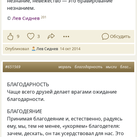
незнание, невежество — это бравирование
незнанием.
©
Лев Сиднев
201
9
3
Обсудить
Опубликовал
Лев Сиднев
14 окт 2014
#651569
мораль
благодарность
мысли
благодеяние
БЛАГОДАРНОСТЬ
Чаще всего друзей делает врагами ожидание
благодарности.
БЛАГОДЕЯНИЕ
Принимая благодеяние и, естественно, радуясь
ему, мы, тем не менее, «укоряем» благодетеля:
зачем, дескать, он так усердствовал для нас. Это