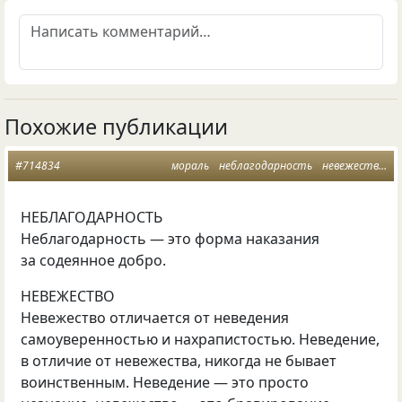
Похожие публикации
#714834
мораль
неблагодарность
невежество
м
НЕБЛАГОДАРНОСТЬ
Неблагодарность — это форма наказания
за содеянное добро.
НЕВЕЖЕСТВО
Невежество отличается от неведения
самоуверенностью и нахрапистостью. Неведение,
в отличие от невежества, никогда не бывает
воинственным. Неведение — это просто