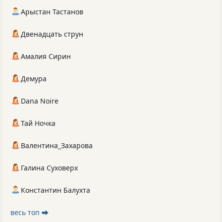
Арыстан Тастанов
Двенадцать струн
Амалия Сирин
Демура
Dana Noire
Тай Ночка
Валентина_Захарова
Галина Суховерх
Константин Балухта
весь топ ⮕