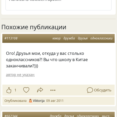
Похожие публикации
#113108
юмор
дружба
друзья
одноклассники
Ого! Друзья мои, откуда у вас столько
одноклассников?! Вы что школу в Китае
заканчивали?)))
автор не указан
1
Обсудить
Опубликовала
Viktorija
09 авг 2011
#662344
дружба
друзья
одноклассники
мысли
п