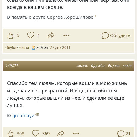
всегда в вашем сердце.
В память о друге Сергее Хорошилове
1
5
1
Обсудить
Опубликовал
zeMen
27 дек 2011
#69877
жизнь
дружба
друзья
люди
Спасибо тем людям, которые вошли в мою жизнь
и сделали ее прекрасной! И еще, спасибо тем
людям, которые вышли из нее, и сделали ее еще
лучше!
©
greatdayz
48
308
369
21