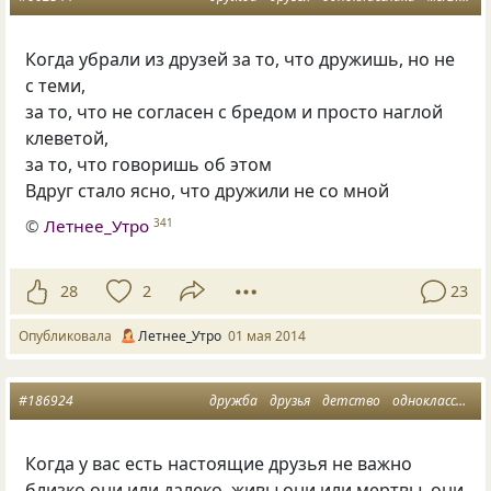
Когда убрали из друзей за то, что дружишь, но не
с теми,
за то, что не согласен с бредом и просто наглой
клеветой,
за то, что говоришь об этом
Вдруг стало ясно, что дружили не со мной
©
Летнее_Утро
341
28
2
23
Опубликовала
Летнее_Утро
01 мая 2014
#186924
дружба
друзья
детство
одноклассники
Когда у вас есть настоящие друзья не важно
близко они или далеко, живы они или мертвы, они