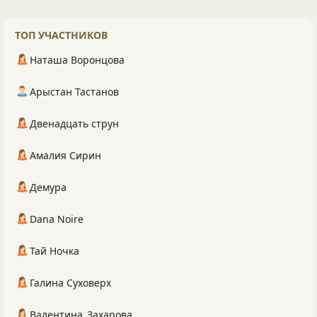
ТОП УЧАСТНИКОВ
Наташа Воронцова
Арыстан Тастанов
Двенадцать струн
Амалия Сирин
Демура
Dana Noire
Тай Ночка
Галина Суховерх
Валентина_Захарова