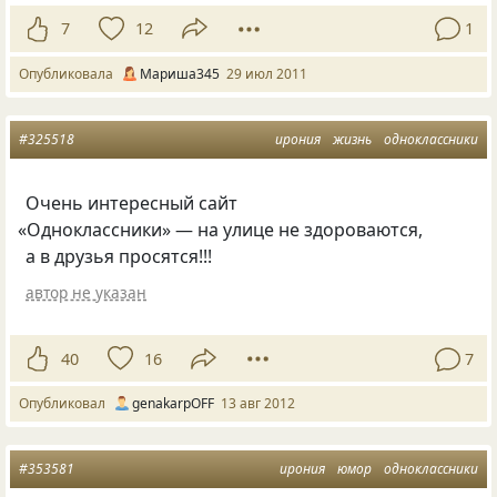
7
12
1
Опубликовала
Мариша345
29 июл 2011
#325518
ирония
жизнь
одноклассники
Очень интересный сайт
«
Одноклассники» — на улице не здороваются,
а в друзья просятся!!!
автор не указан
40
16
7
Опубликовал
genakarpOFF
13 авг 2012
#353581
ирония
юмор
одноклассники