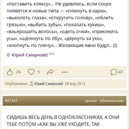
«поставить кляксу»… Не удивлюсь, если скоро
появятся и новые типа — «плюнуть в харю»,
«выколоть глаза», «открутить голову», «облить
грязью», «выбить зубы», «показать кукиш»,
«взьерошить волосы», «одеть очки», «приклеить
усы», «щёлкнуть по лбу», «дёрнуть за ухо»,
«хлопнуть по плечу»… Желающие явно будут…)))
©
Юрий Смирнов0
393
24
5
47
Опубликовал
Юрий Смирнов0
28 мар 2013
#67342
ирония
одноклассники
СИДИШЬ ВЕСЬ ДЕНЬ В ОДНОКЛАССНИКАХ, А ОНИ
ТЕБЕ ПОТОМ
«
КАК ВЫ УЖЕ УХОДИТЕ, ТАК