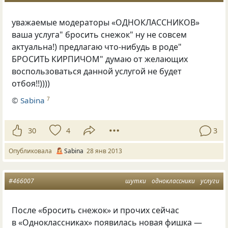
уважаемые модераторы
«
ОДНОКЛАССНИКОВ»
ваша услуга" бросить снежок" ну не совсем
актуальна!) предлагаю что-нибудь в роде"
БРОСИТЬ КИРПИЧОМ" думаю от желающих
воспользоваться данной услугой не будет
отбоя!!))))
©
Sabina
7
30
4
3
Опубликовала
Sabina
28 янв 2013
#466007
шутки
одноклассники
услуги
После
«
бросить снежок» и прочих сейчас
в «Одноклассниках» появилась новая фишка —