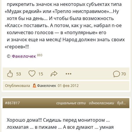
прикрепить значок на некоторых субъектах типа
«
Мудак редкий» или
«
Трепло неисправимое»…Ну
хотя бы на день… И чтобы была возможность
«
Класс» поставить. А потом, как у нас, набрал n-ое
количество голосов — в «популярные» его
и значок еще на месяц! Народ должен знать своих
«
героев»!!!
©
Факелочек
893
53
15
70
Опубликовала
Факелочек
01 фев 2012
#867817
социальные сети
одноклассники
будни
Хорошо дома!!! Сидишь перед монитором …
лохматая … в пижаме … А все думают … умная