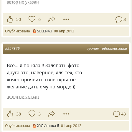
автор не указан
50
6
3
Опубликовала
SELENA3
08 апр 2013
#257379
ирония
одноклассники
Все… я поняла!!! Заляпать фото
друга-это, наверное, для тех, кто
хочет проявить свое скрытое
желание дать ему по морде.))
автор не указан
38
3
43
Опубликовала
ХУЛИганка Я
01 апр 2012