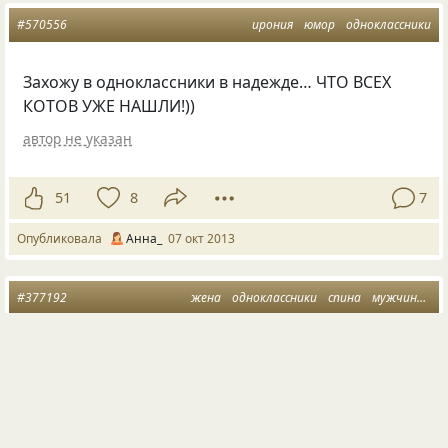
#570556
ирония
юмор
одноклассники
Захожу в одноклассники в надежде… ЧТО ВСЕХ
КОТОВ УЖЕ НАШЛИ!))
автор не указан
51
8
7
Опубликовала
Aнна_
07 окт 2013
#377192
жена
одноклассники
спина
мужчина
к
А кто-нибудь из мужчин решится войти
в «Одноклассники», когда за спиной жена стоит???
автор не указан