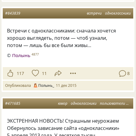
#843839
встречи
одноклассники
Встречи с одноклассниками: сначала хочется
хорошо выглядеть, потом — чтоб узнали,
потом — лишь бы все были живы…
©
Полынь
4877
117
11
8
Опубликовала
Полынь_
11 дек 2015
#471685
юмор
одноклассники
пользователи
фер
ЭКСТРЕННАЯ НОВОСТЬ! Страшным неурожаем
Обернулось зависание сайта
«
одноклассники»
5 апреля 2013 года. У десятков тысяч