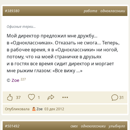
#389380
работа
одноклассники
Офисные терки...
Мой директор предложил мне дружбу…
в «Одноклассниках». Отказать не смога… Теперь,
в рабочее время, я в «Одноклассники» ни ногой,
потому, что на моей страничке в друзьях
и в гостях все время сидит директор и моргает
мне рыжим глазом: «Все вижу …»
©
Zoe
227
37
1
31
Опубликовала
Zoe
03 дек 2012
#501492
смех
одноклассники
улыбнуло