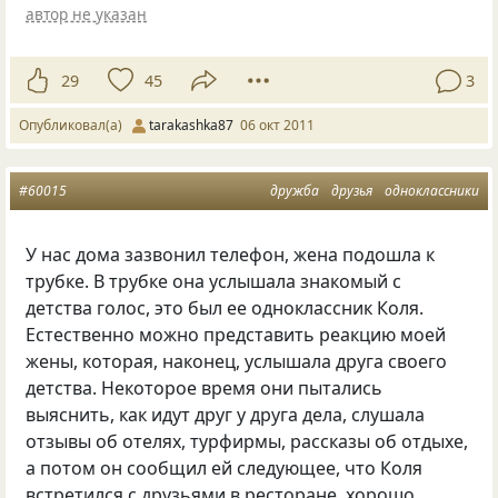
автор не указан
29
45
3
Опубликовал(а)
tarakashka87
06 окт 2011
#60015
дружба
друзья
одноклассники
У нас дома зазвонил телефон, жена подошла к
трубке. В трубке она услышала знакомый с
детства голос, это был ее одноклассник Коля.
Естественно можно представить реакцию моей
жены, которая, наконец, услышала друга своего
детства. Некоторое время они пытались
выяснить, как идут друг у друга дела, слушала
отзывы об отелях, турфирмы, рассказы об отдыхе,
а потом он сообщил ей следующее, что Коля
встретился с друзьями в ресторане, хорошо