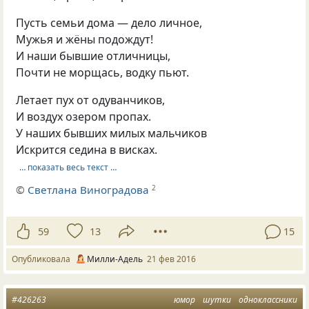
Пусть семьи дома — дело личное,
Мужья и жёны подождут!
И наши бывшие отличницы,
Почти не морщась, водку пьют.
Летает пух от одуванчиков,
И воздух озером пропах.
У наших бывших милых мальчиков
Искрится седина в висках.
… показать весь текст …
©
Светлана Виноградова
2
59
13
15
Опубликовала
Милли-Адель
21 фев 2016
#426263
юмор
шутки
одноклассники