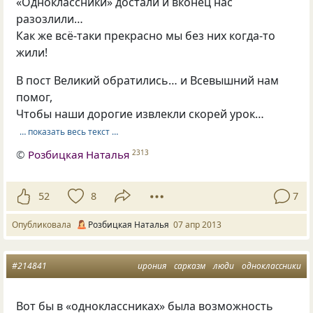
«Одноклассники» достали и вконец нас
разозлили…
Как же всё-таки прекрасно мы без них когда-то
жили!
В пост Великий обратились… и Всевышний нам
помог,
Чтобы наши дорогие извлекли скорей урок…
… показать весь текст …
©
Розбицкая Наталья
2313
52
8
7
Опубликовала
Розбицкая Наталья
07 апр 2013
#214841
ирония
сарказм
люди
одноклассники
Вот бы в «одноклассниках» была возможность