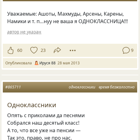
Уважаемые: Ашоты, Махмуды, Арсены, Карены,
Намики и т. п…нуу не ваша я ОДНОКЛАССНИЦА!!!
автор не указан
60
23
9
Опубликовала
Ируся 88
28 мая 2013
#865711
одноклассники
время безжалостно
Одноклассники
Опять с приколами да песнями
Собрался наш десятый класс!
А то, что все уже на пенсии —
Так это, право, не про нас.