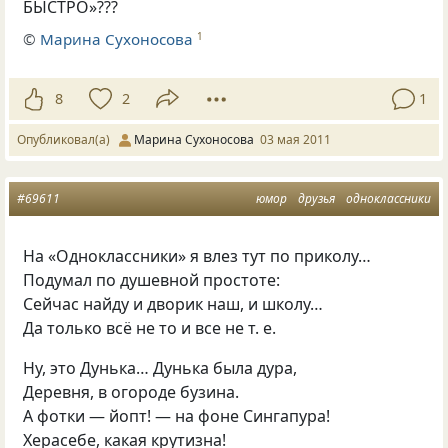
БЫСТРО»???
©
Марина Сухоносова
1
8
2
1
Опубликовал(а)
Марина Сухоносова
03 мая 2011
#69611
юмор
друзья
одноклассники
На «Одноклассники» я влез тут по приколу…
Подумал по душевной простоте:
Сейчас найду и дворик наш, и школу…
Да только всё не то и все не
т. е.
Ну, это Дунька… Дунька была дура,
Деревня, в огороде бузина.
А фотки — йопт! — на фоне Сингапура!
Херасебе, какая крутизна!