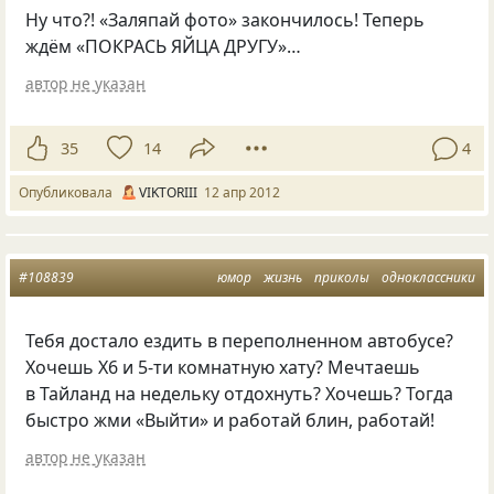
Ну что?! «Заляпай фото» закончилось! Теперь
ждём
«
ПОКРАСЬ ЯЙЦА ДРУГУ»…
автор не указан
35
14
4
Опубликовала
VIKTORIII
12 апр 2012
#108839
юмор
жизнь
приколы
одноклассники
Тебя достало ездить в переполненном автобусе?
Хочешь X6 и 5-ти комнатную хату? Мечтаешь
в Тайланд на недельку отдохнуть? Хочешь? Тогда
быстро жми
«
Выйти» и работай блин, работай!
автор не указан