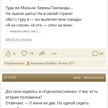
Туда же Манька: Бирмы-Таиланды…
Не лыком шиты! Не в своей стране!
«Вот с гуру я — он вылечил мне гланды»
«Я на слоне» «А это — слон на мне»
… показать весь текст …
автор не указан
6
14
29
Опубликовала
Анжелика Кугейко
06 мая 2011
#117819
юмор
одноклассники
Достала надпись в «Одноклассниках»: У вас есть
вторая половинка?
Отвечаю: — У меня их две. На одной сидеть