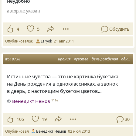
неудобно
автор не указан
4
5
Обсудить
Опубликовал(а)
Laryok
21 авг 2011
#519738
ирония
чувства
день рождения
одноклассники
Истинные чувства — это не картинка букетика
на День рождения в одноклассниках, а звонок
в дверь, с настоящим букетом цветов…
©
Венедикт Немов
1162
105
19
30
Опубликовал
Венедикт Немов
02 июл 2013