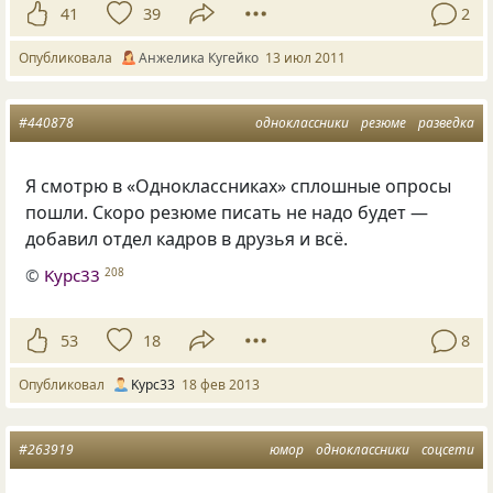
41
39
2
Опубликовала
Анжелика Кугейко
13 июл 2011
#440878
одноклассники
резюме
разведка
Я смотрю в «Одноклассниках» сплошные опросы
пошли. Скоро резюме писать не надо будет —
добавил отдел кадров в друзья и всё.
©
Kypc33
208
53
18
8
Опубликовал
Kypc33
18 фев 2013
#263919
юмор
одноклассники
соцсети