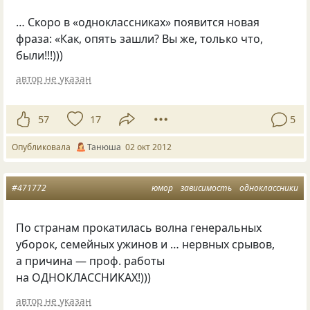
… Скоро в «одноклассниках» появится новая
фраза: «Как, опять зашли? Вы же, только что,
были!!!)))
автор не указан
57
17
5
Опубликовала
Танюша
02 окт 2012
#471772
юмор
зависимость
одноклассники
По странам прокатилась волна генеральных
уборок, семейных ужинов и … нервных срывов,
а причина — проф. работы
на ОДНОКЛАССНИКАХ!)))
автор не указан