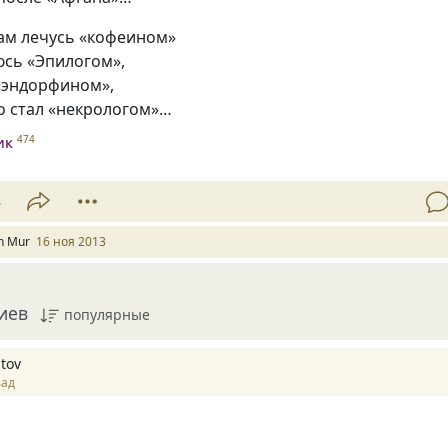
ам лечусь
«
кофеином»
юсь
«
Эпилогом»,
«
эндорфином»,
о стал
«
некрологом»…
ик
474
3
n Mur
16 ноя 2013
иев
популярные
tov
зад