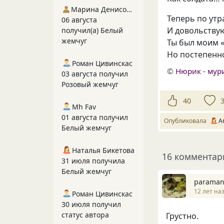
Марина Денисова 5
Теперь по утр
06 августа
И довольству
получил(а) Белый
жемчуг
Ты был моим
Но постепенн
Роман Цивинскас
©
Нюрик - мур
03 августа получил
Розовый жемчуг
40
Mh Fav
01 августа получил
Опубликовала
A
Белый жемчуг
Наталья Бикетова
16 комментар
31 июля получила
Белый жемчуг
paraman
12 лет на
Роман Цивинскас
30 июля получил
статус автора
Грустно.