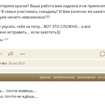
теряла краски? Ваша работа вам надоела и не приноси
 В семье участились скандалы? И Вам конечно же кажет
 уже ничего невозможно???
 укусить себя за попу… ВОТ ЭТО СЛОЖНО… а всё
но исправить… если захотеть)))
ик
474
11
n Mur
29 сен 2013
чувства
предательство
расставания
он и 
шь… почти живёшь…
ра, почти не ждёшь…