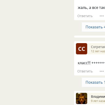
жаль, а все та
Ответить
Показать 
Согрета
СС
12 лет на
класс!!! ++++
Ответить
Показать 
Владим
9 лет наз