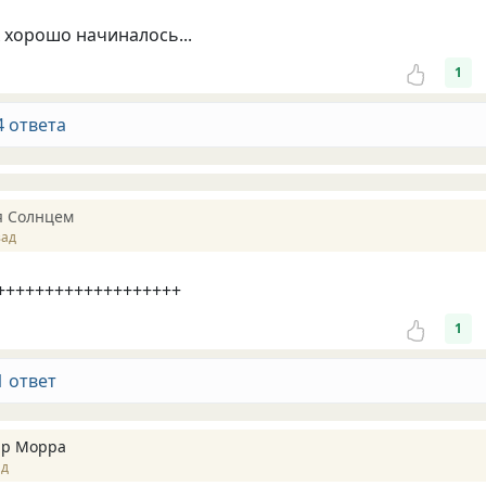
к хорошо начиналось...
1
4 ответа
я Солнцем
зад
+++++++++++++++++++++
1
1 ответ
ир Морра
ад