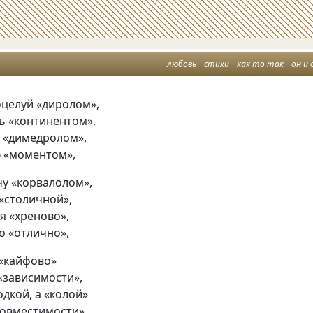
любовь
стихи
как то так
он и 
оцелуй
«
диролом»,
ь
«
континентом»,
ю
«
димедролом»,
ю
«
моментом»,
чу
«
корвалолом»,
«
столичной»,
бя
«
хреново»,
о
«
отлично»,
«
кайфово»
«
зависимости»,
одкой, а «колой»
совместимости»…