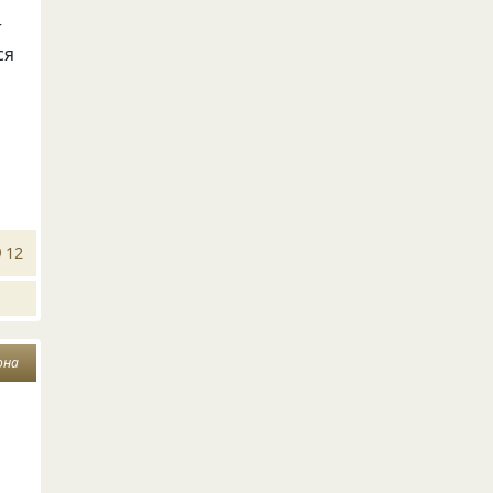
т
ся
12
она