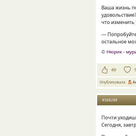
Ваша жизнь по
удовольствие?
что изменить
— Попробуйте
остальное мож
©
Нюрик - мур
49
Опубликовала
A
#568288
Почти уходи
Сегодня, завт