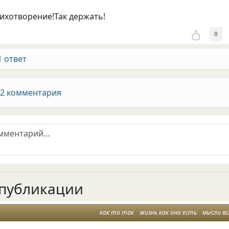
ихотворение!Так держать!
0
1 ответ
 2 комментария
публикации
как то так
жизнь как она есть
мысли вс