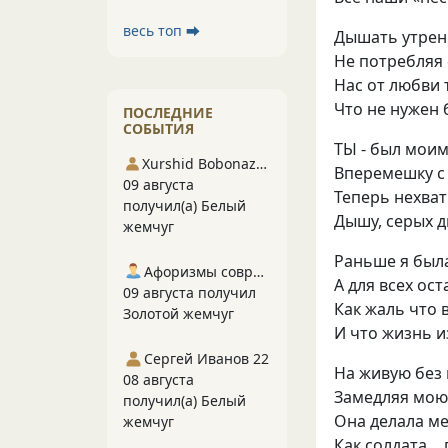
весь топ ⮕
Дышать утре
Не потребляя
Нас от любви 
Что не нужен
ПОСЛЕДНИЕ
СОБЫТИЯ
ТЫ - был мои
Xurshid Bobonazarov
Вперемешку с
09 августа
Теперь нехват
получил(а) Белый
Дышу, серых 
жемчуг
Раньше я был
Афоризмы современников
А для всех ос
09 августа получил
Как жаль что 
Золотой жемчуг
И что жизнь и
Сергей Иванов 22
На живую без
08 августа
Замедляя мо
получил(а) Белый
Она делала м
жемчуг
Как солдата… 