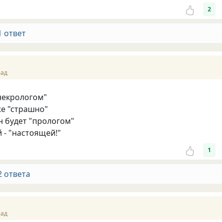
2
1 ответ
зад
"некрологом"
же "страшно"
н будет "прологом"
 - "настоящей!"
1
2 ответа
зад