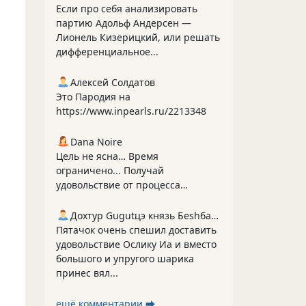
Если про себя анализировать
партию Адольф Андерсен —
Лионель Кизерицкий, или решать
дифференциальное...
Алексей Солдатов
Это Пародия на
https://www.inpearls.ru/2213348
Dana Noire
Цель не ясна… Время
ограничено... Получай
удовольствие от процесса…
Дохтур Gugutцэ князь Беshбармакоff
Пятачок очень спешил доставить
удовольствие Ослику Иа и вместо
большого и упругого шарика
принес вял...
ещё комментарии ⮕