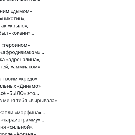
нним
«
дымом»
«
никотин»,
так
«
крыло»,
 был
«
кокаин»…
м
«
героином»
 «афродизиаком»…
ка
«
адреналина»,
дней, «аммиаком»
а твоим
«
кредо»
тальных
«
Динамо»
всё
«
БЫЛО» это…
з меня тебя
«
вырывала»
 капли
«
морфина»…
ю
«
кардиограмму»…
еня
«
сильной»,
после
«
Афгана»…