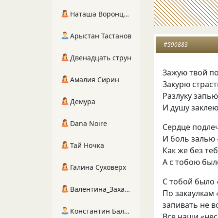
Наташа Воронцова
Арыстан Тастанов
#590883
Двенадцать струн
Зажую твой п
Амалия Сирин
Закурю страст
Разлуку запь
Демура
И душу закле
Dana Noire
Сердце подле
И боль залью
Тай Ночка
Как же без те
А с тобою был
Галина Суховерх
С тобой было
Валентина_Захарова
По закаулкам
запивать не в
Константин Балухта
Все наши
«
не