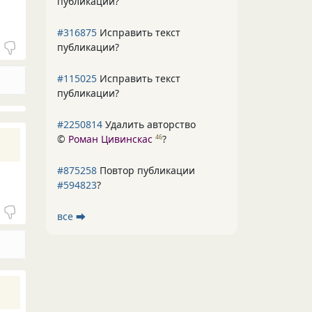
публикации?
#316875
Исправить текст
публикации?
#115025
Исправить текст
публикации?
#2250814
Удалить авторство
©
Роман Цивинскас
?
46
#875258
Повтор публикации
#594823
?
все ⮕