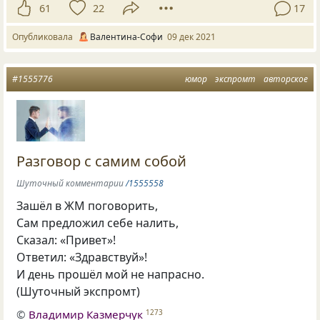
61
22
17
Опубликовала
Валентина-Софи
09 дек 2021
#1555776
юмор
экспромт
авторское
Разговор с самим собой
Шуточный комментарии
/1555558
Зашёл в ЖМ поговорить,
Сам предложил себе налить,
Сказал: «Привет»!
Ответил: «Здравствуй»!
И день прошёл мой не напрасно.
(Шуточный экспромт)
©
Владимир Казмерчук
1273