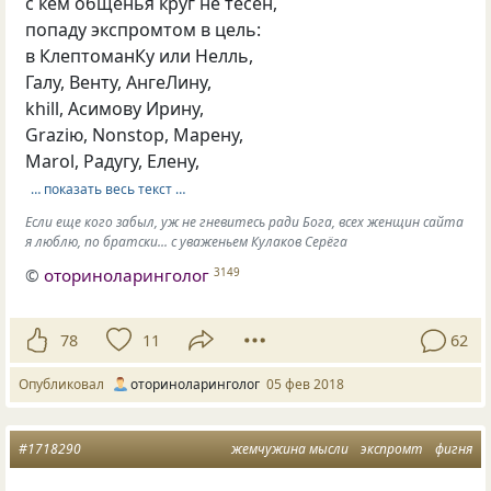
с кем общенья круг не тесен,
попаду экспромтом в цель:
в КлептоманКу или Нелль,
Галу, Венту, AнгeЛину,
khill, Асимову Ирину,
Graziю, Nonstop, Марену,
Маrol, Радугу, Елену,
… показать весь текст …
Если еще кого забыл, уж не гневитесь ради Бога, всех женщин сайта
я люблю, по братски... с уваженьем Кулаков Серёга
©
оториноларинголог
3149
78
11
62
Опубликовал
оториноларинголог
05 фев 2018
#1718290
жемчужина мысли
экспромт
фигня