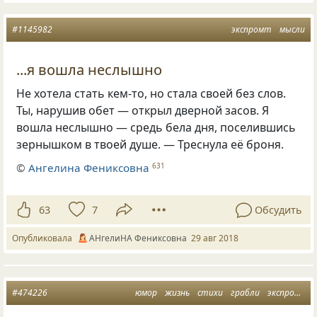
#1145982
экспромт
мысли
...я вошла неслышно
Не хотела стать кем-то
,
но стала своей без слов.
Ты
,
нарушив обет — открыл дверной засов. Я
вошла неслышно — средь бела дня
,
поселившись
зернышком в твоей душе. — Треснула её броня.
©
Ангелина Фениксовна
631
63
7
Обсудить
Опубликовала
АНгелиНА Фениксовна
29 авг 2018
#474226
юмор
жизнь
стихи
грабли
экспромт