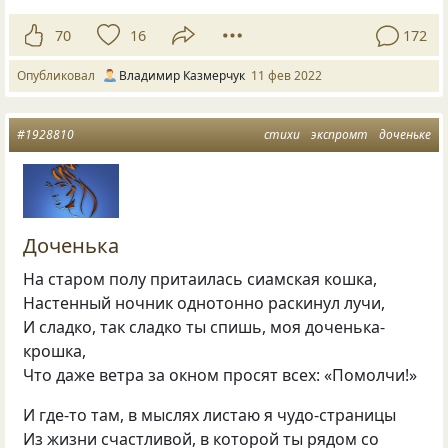
70
16
172
Опубликовал
Владимир Казмерчук
11 фев 2022
#1928810
стихи
экспромт
доченьке
Доченька
На старом полу притаилась сиамская кошка,
Настенный ночник однотонно раскинул лучи,
И сладко, так сладко ты спишь, моя доченька-
крошка,
Что даже ветра за окном просят всех: «Помолчи!»
И где-то там, в мыслях листаю я чудо-страницы
Из жизни счастливой, в которой ты рядом со