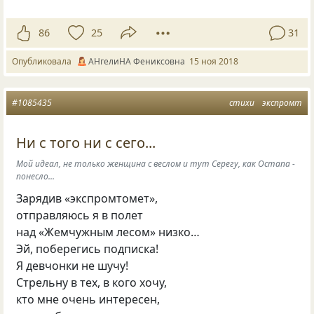
86
25
31
Опубликовала
АНгелиНА Фениксовна
15 ноя 2018
#1085435
стихи
экспромт
Ни с того ни с сего...
Мой идеал, не только женщина с веслом и тут Серегу, как Остапа -
понесло...
Зарядив «экспромтомет»,
отправляюсь я в полет
над «Жемчужным лесом» низко…
Эй, поберегись подписка!
Я девчонки не шучу!
Стрельну в тех, в кого хочу,
кто мне очень интересен,