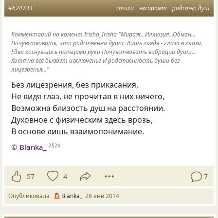
#624733
стихи
экспромт
родство душ
Комментарий на комент Irisha_Irisha "Мираж...Иллюзия...Обман...
Почувствовать, что родственна душа, Лишь глядя - глаза в глаза,
Едва коснувшись пальцами руки Почувствовать вибрации души...
Хотя на всё бывает исключенье И родственность души без
лицезренья..."
Без лицезрения
,
без прикасания,
Не видя глаз
,
не прочитав в них ничего,
Возможна близость душ на расстоянии.
Духовное с физическим здесь врозь,
В основе лишь взаимопонимание.
©
Blanka_
2524
57
4
7
Опубликовала
Blanka_
28 янв 2014