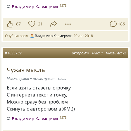
©
Владимир Казмерчук
1273
87
21
186
Опубликовал
Владимир Казмерчук
29 авг 2018
#1635789
экспромт
мысли
мысли вслух
Чужая мысль
Мысль чужая + мысль чужая = своя.
Если взять с газеты строчку,
С интернета текст и точку,
Можно сразу без проблем
Скинуть с авторством в ЖМ.))
©
Владимир Казмерчук
1273