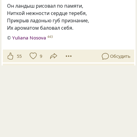
Он ландыш рисовал по памяти,
Ниткой нежности сердце теребя,
Прикрыв ладонью губ признание,
Их ароматом баловал себя.
©
Yuliana Nosova
443
55
9
Обсудить
Опубликовала
Yiliana
31 авг 2023
#1688851
жемчужина мысли
экспромт
мысли вслух
Словоблудие
Словоблудие чешет нутро,
Что писать? Как писать? Всё не важно…
Очень много писать «мастеров»
Да и листик всё стерпит бумажный.