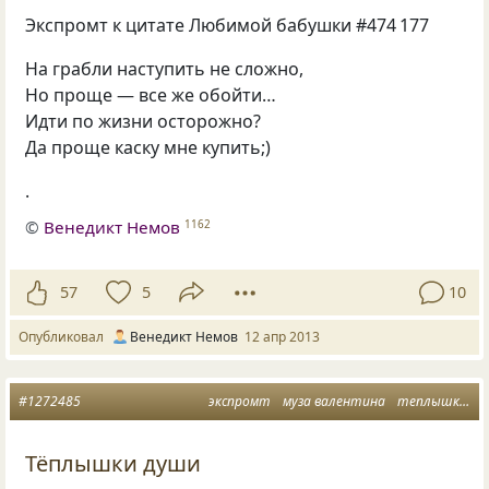
Экспромт к цитате Любимой бабушки #474 177
На грабли наступить не сложно,
Но проще — все же обойти…
Идти по жизни осторожно?
Да проще каску мне купить;)
.
©
Венедикт Немов
1162
57
5
10
Опубликовал
Венедикт Немов
12 апр 2013
#1272485
экспромт
муза валентина
теплышки души
Тёплышки души