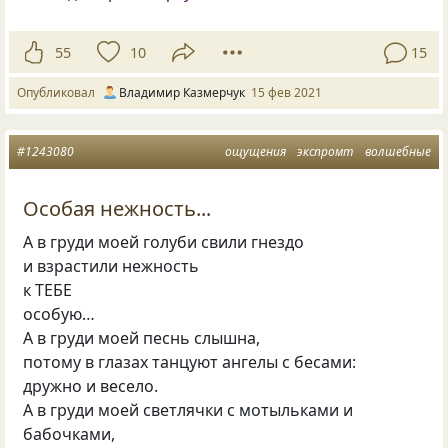
55
10
15
Опубликовал
Владимир Казмерчук
15 фев 2021
#1243080
ощущения
экспромт
волшебные
Особая нежность...
А в груди моей голуби свили гнездо
и взрастили нежность
к ТЕБЕ
особую…
А в груди моей песнь слышна,
потому в глазах танцуют ангелы с бесами:
дружно и весело.
А в груди моей светлячки с мотыльками и
бабочками,