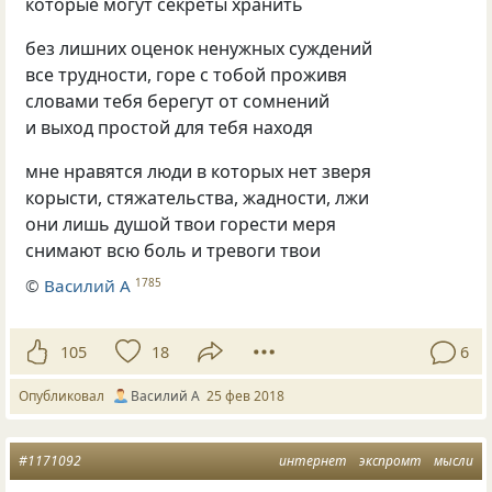
которые могут секреты хранить
без лишних оценок ненужных суждений
все трудности, горе с тобой проживя
словами тебя берегут от сомнений
и выход простой для тебя находя
мне нравятся люди в которых нет зверя
корысти, стяжательства, жадности, лжи
они лишь душой твои горести меря
снимают всю боль и тревоги твои
©
Василий А
1785
105
18
6
Опубликовал
Василий А
25 фев 2018
#1171092
интернет
экспромт
мысли