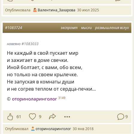
Опубликовала
Валентина_Захарова
30 июл 2025
#1083724
экспромт
мысли
размышления вслух
навеяно #1083033
Не каждый в свой пускает мир
и зажигает в доме свечки.
Иной болтает
,
с вами
,
обо всем,
но только на своем крылечке.
Не запуская в комнаты души
и не согрев теплом от сердца-печки…
©
оториноларинголог
3149
61
9
9
Опубликовал
оториноларинголог
30 янв 2018