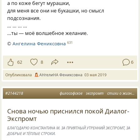
а по коже бегут мурашки,
для меня все они не букашки
,
но смысл
подсознания.
… … … …
…ты — моё волшебное желание.
©
Ангелина Фениксовна
631
62
8
6
Опубликовала
АНгелиНА Фениксовна
03 мая 2019
#2144218
философское
экспромт
стихи о жизни
м
Снова ночью приснился покой Диалог-
Экспромт
БЛАГОДАРЮ КОНСТАНТИНА М. ЗА ПРИЯТНЫЙ УТРЕННИЙ ЭКСПРОМТ, ЗА
ДОБРЫЕ И ТЁПЛЫЕ СТРОКИ.