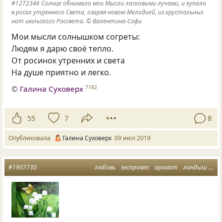
#1272346 Солнце обнимало мои Мысли ласковыми лучами, и купало
в росах утреннего Света, озаряя новою Мелодией, из хрустальных
нот июльского Рассвета. © Валентина-Софи
Мои мысли солнышком согреты:
Людям я дарю своё тепло.
От росинок утренних и света
На душе приятно и легко.
©
Галина Суховерх
7182
55
7
8
Опубликовала
Галина Суховерх
09 июл 2019
#1907730
любовь
экспромт
аромат
ландыш
тр