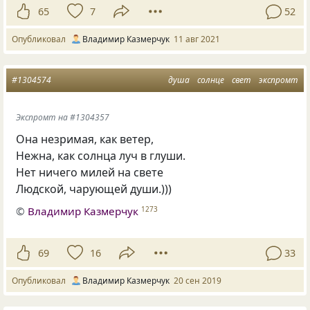
65
7
52
Опубликовал
Владимир Казмерчук
11 авг 2021
#1304574
душа
солнце
свет
экспромт
Экспромт на #1304357
Она незримая
,
как ветер,
Нежна
,
как солнца луч в глуши.
Нет ничего милей на свете
Людской
,
чарующей души.)))
©
Владимир Казмерчук
1273
69
16
33
Опубликовал
Владимир Казмерчук
20 сен 2019