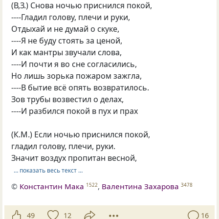
(В,З.) Снова ночью приснился покой,
----Гладил голову, плечи и руки,
Отдыхай и не думай о скуке,
----Я не буду стоять за ценой,
И как мантры звучали слова,
----И почти я во сне согласились,
Но лишь зорька пожаром зажгла,
----В бытие всё опять возвратилось.
Зов трубы возвестил о делах,
----И разбился покой в пух и прах
(К.М.) Если ночью приснился покой,
гладил голову, плечи, руки.
Значит воздух пропитан весной,
… показать весь текст …
©
Константин Мака
,
Валентина Захарова
1522
3478
49
12
16