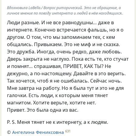
Вдохновила LaBella./ Вопрос риторический. Это не обращение, а
личное мнение по поводу интернета и людей в нём находящихся..
Люди разные. И не все равнодушны… даже в
интернете. Конечно встречается фальшь
,
но я о
другом. О том
,
что мы запоминаем тех
,
с кем
общались. Привыкаем. Это не миф и не сказка.
Это дружба. Иногда
,
очень редко
,
даже любовь.
Дверь закрыта не наглухо. Пока есть те
,
кто стучат
и помнят… спрашивая
,
ПРИВЕТ
,
КАК ТЫ? Не
дежурно
,
а по-настоящему. Давайте в это верить.
Так хочется
,
чтоб я не ошибалась. Сейчас ночь.
Мне завтра на работу. Но я была тут и это не для
галочки. Есть люди
,
к которым меня тянет
магнитом. Хотите верьте
,
хотите нет.
Привет. Это была одна из вас.
P. S.
Меня тянет не к интернету
,
а к людям.
©
Ангелина Фениксовна
631