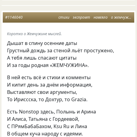
#1146040
стихи
экспромт
навеяло
о жемчужине мыслей
Коротко о Жемчужине мыслей.
Дышат в спину осенние даты
Грустный дождь за стеной льёт простужено
,
А тебя лишь спасают цитаты
И за годы родная
«
ЖЕМЧУЖИНА».
В ней есть всё и стихи и комменты
И кипит день за днём информация
,
Выставляют свои аргументы
,
То Ириссска
,
то Дохтур
,
то Grazia.
Есть Nonstop здесь
,
Полынь и Арина
И Алиса
,
Татьяна с Гордеевой
,
С ПРямБабаБахом
,
Ksu Ru и Лина
В общем куча народу с идеями.