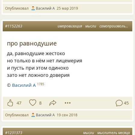
Опубликовал
Василий А
25 мар 2019
#1152263
импровизация
мысли
самопроизвольное
про равнодушие
да
,
равнодушие жестоко
но только в нём нет лицемерия
и пусть при этом одиноко
зато нет ложного доверия
©
Василий А
1785
47
8
45
Опубликовал
Василий А
19 сен 2018
#1231373
мысли
мыслитель месяца