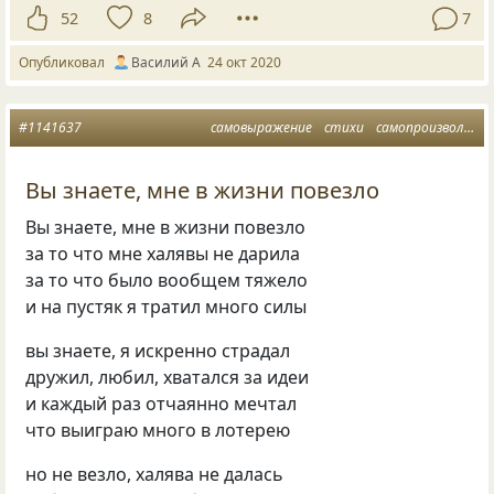
52
8
7
Опубликовал
Василий А
24 окт 2020
#1141637
самовыражение
стихи
самопроизвольное
Вы знаете, мне в жизни повезло
Вы знаете, мне в жизни повезло
за то что мне халявы не дарила
за то что было вообщем тяжело
и на пустяк я тратил много силы
вы знаете, я искренно страдал
дружил, любил, хватался за идеи
и каждый раз отчаянно мечтал
что выиграю много в лотерею
но не везло, халява не далась