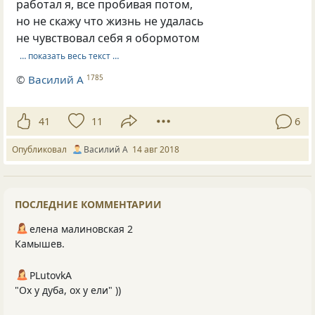
работал я, все пробивая потом,
но не скажу что жизнь не удалась
не чувствовал себя я обормотом
… показать весь текст …
©
Василий А
1785
41
11
6
Опубликовал
Василий А
14 авг 2018
ПОСЛЕДНИЕ КОММЕНТАРИИ
елена малиновская 2
Камышев.
PLutоvkА
"Ох у дуба, ох у ели" ))