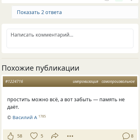
Показать 2 ответа
Похожие публикации
#1224716
импровизация
самопроизвольное
простить можно всё
,
а вот забыть — память не
даёт.
©
Василий А
1785
58
5
8