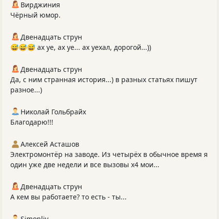
Вирджиния
Чёрный юмор.
Двенадцать струн
😅😅😅 ах уе, ах уе... ах уехал, дорогой...))
Двенадцать струн
Да, с ним странная история...) в разных статьях пишут
разное...)
Николай Гольбрайх
Благодарю!!!
Алексей Асташов
Электромонтёр на заводе. Из четырёх в обычное время я
один уже две недели и все вызовы х4 мои...
Двенадцать струн
А кем вы работаете? то есть - ты...
Simonliv