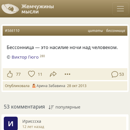
#566110
цитаты
бессонница
Бессонница — это насилие ночи над человеком.
©
Виктор Гюго
280
77
11
53
Опубликовала
Арина Забавина
28 окт 2013
53 комментария
популярные
Ириссска
И
12 лет назад