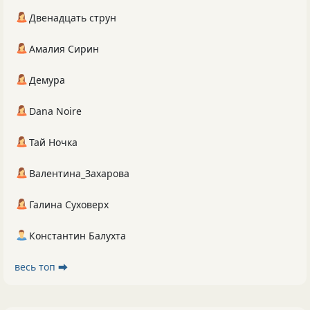
Двенадцать струн
Амалия Сирин
Демура
Dana Noire
Тай Ночка
Валентина_Захарова
Галина Суховерх
Константин Балухта
весь топ ⮕