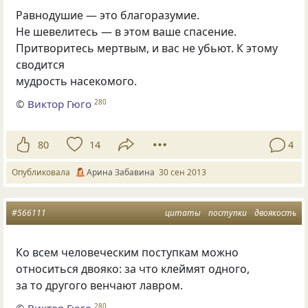
Равнодушие — это благоразумие.
Не шевелитесь — в этом ваше спасение.
Притворитесь мертвым, и вас не убьют. К этому
сводится
мудрость насекомого.
©
Виктор Гюго
280
80
14
4
Опубликовала
Арина Забавина
30 сен 2013
#566111
цитаты
поступки
двоякость
Ко всем человеческим поступкам можно
относиться двояко: за что клеймят одного,
за то другого венчают лавром.
©
Виктор Гюго
280