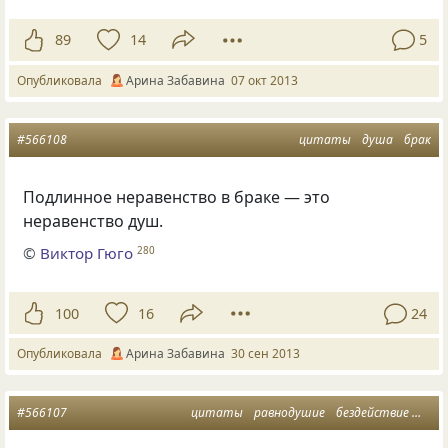
89
14
5
Опубликовала
Арина Забавина
07 окт 2013
#566108
цитаты
душа
брак
Подлинное неравенство в браке — это
неравенство душ.
©
Виктор Гюго
280
100
16
24
Опубликовала
Арина Забавина
30 сен 2013
#566107
цитаты
равнодушие
бездействие
насе