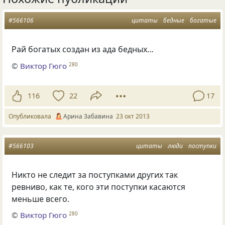
#566106
цитаты
бедные
богатые
Рай богатых создан из ада бедных…
©
Виктор Гюго
280
116
22
17
Опубликовала
Арина Забавина
23 окт 2013
#566103
цитаты
люди
поступки
Никто не следит за поступками других так
ревниво, как те, кого эти поступки касаются
меньше всего.
©
Виктор Гюго
280