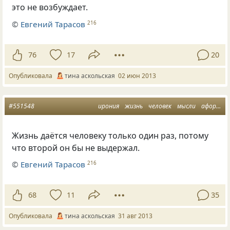
это не возбуждает.
©
Евгений Тарасов
216
76
17
20
Опубликовала
тина аскольская
02 июн 2013
#551548
ирония
жизнь
человек
мысли
афоризм
Жизнь даётся человеку только один раз, потому
что второй он бы не выдержал.
©
Евгений Тарасов
216
68
11
35
Опубликовала
тина аскольская
31 авг 2013