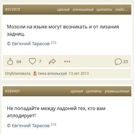
#573975
ирония
отношения
цитаты
люди
мы
Мозоли на языке могут возникать и от лизания
задниц.
©
Евгений Тарасов
216
64
7
33
Опубликовала
тина аскольская
13 окт 2013
#584401
ирония
цитаты
размышления
Не попадайте между ладоней тех, кто вам
аплодирует!
©
Евгений Тарасов
216