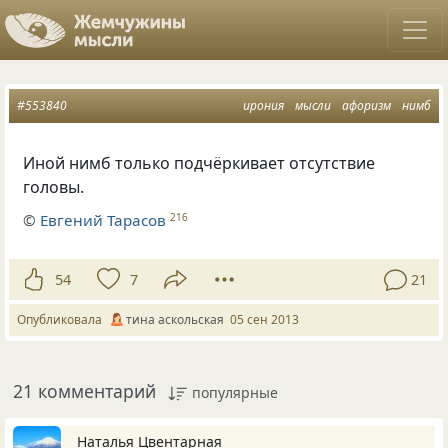
#553840
ирония
мысли
афоризм
нимб
Иной нимб только подчёркивает отсутствие
головы.
©
Евгений Тарасов
216
54
7
21
Опубликовала
тина аскольская
05 сен 2013
21 комментарий
популярные
Наталья Цвентарная