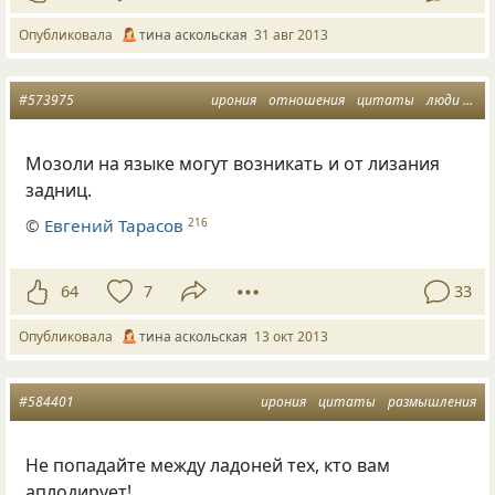
Опубликовала
тина аскольская
31 авг 2013
#573975
ирония
отношения
цитаты
люди
мы
Мозоли на языке могут возникать и от лизания
задниц.
©
Евгений Тарасов
216
64
7
33
Опубликовала
тина аскольская
13 окт 2013
#584401
ирония
цитаты
размышления
Не попадайте между ладоней тех, кто вам
аплодирует!