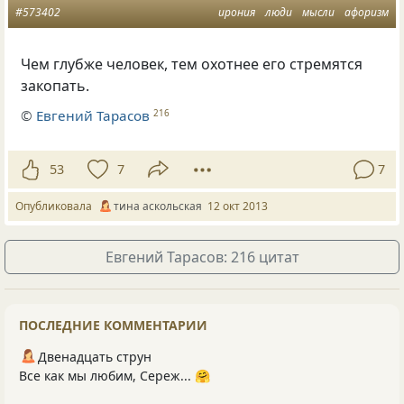
#573402
ирония
люди
мысли
афоризм
Чем глубже человек, тем охотнее его стремятся
закопать.
©
Евгений Тарасов
216
53
7
7
Опубликовала
тина аскольская
12 окт 2013
Евгений Тарасов: 216 цитат
ПОСЛЕДНИЕ КОММЕНТАРИИ
Двенадцать струн
Все как мы любим, Сереж... 🤗