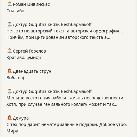
Роман Цивинскас
Спасибо.
Дохтур Gugutцэ князь Беshбармакоff
Нет, это не авторский текст, а авторская орфография...
Причём, при цитировании авторского текста а...
Сергей Горелов
Красиво...умно))
Двенадцать струн
Вобла..))
Дохтур Gugutцэ князь Беshбармакоff
Меньше всего гения заботит жизнь посредственности.
Хотя, при случае гениального коллегу может и так...
Демура
С тех пор дарит нематериальные подарки. Доброе утро,
Мира!