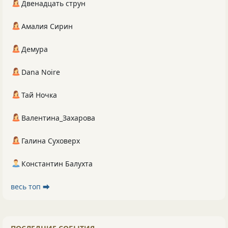
Двенадцать струн
Амалия Сирин
Демура
Dana Noire
Тай Ночка
Валентина_Захарова
Галина Суховерх
Константин Балухта
весь топ ⮕