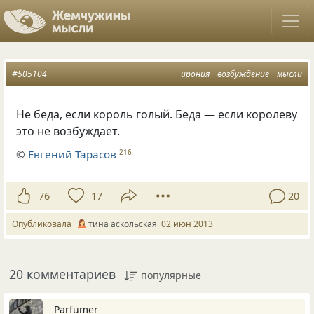
#505104
ирония
возбуждение
мысли
Не беда, если король голый. Беда — если королеву
это не возбуждает.
©
Евгений Тарасов
216
76
17
20
Опубликовала
тина аскольская
02 июн 2013
20 комментариев
популярные
Parfumer