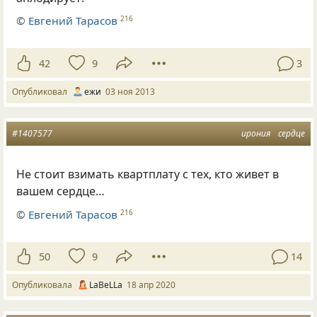
©
Евгений Тарасов
216
42
9
3
Опубликовал
ежи
03 ноя 2013
#1407577
ирония
сердце
Не стоит взимать квартплату с тех, кто живет в
вашем сердце…
©
Евгений Тарасов
216
50
9
14
Опубликовала
LaBeLLa
18 апр 2020