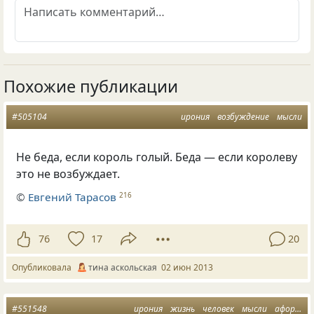
Похожие публикации
#505104
ирония
возбуждение
мысли
Не беда, если король голый. Беда — если королеву
это не возбуждает.
©
Евгений Тарасов
216
76
17
20
Опубликовала
тина аскольская
02 июн 2013
#551548
ирония
жизнь
человек
мысли
афоризм