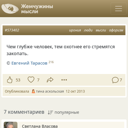
#573402
ирония
люди
мысли
афоризм
Чем глубже человек, тем охотнее его стремятся
закопать.
©
Евгений Тарасов
216
53
7
7
Опубликовала
тина аскольская
12 окт 2013
7 комментариев
популярные
Светлана Власова