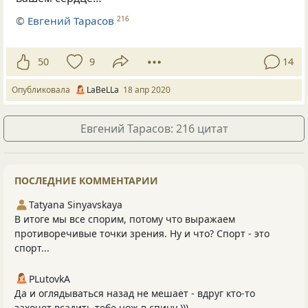
©
Евгений Тарасов
216
50
9
14
Опубликовала
LaBeLLa
18 апр 2020
Евгений Тарасов: 216 цитат
ПОСЛЕДНИЕ КОММЕНТАРИИ
Tatyana Sinyavskaya
В итоге мы все спорим, потому что выражаем
противоречивые точки зрения. Ну и что? Спорт - это
спорт...
PLutоvkА
Да и оглядываться назад не мешает - вдруг кто-то
захочет всадить тебе нож в спину )))