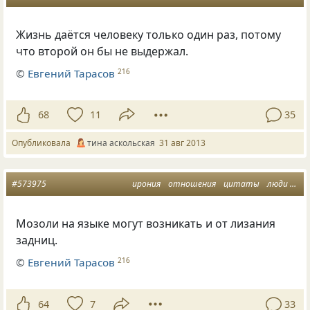
Жизнь даётся человеку только один раз, потому
что второй он бы не выдержал.
©
Евгений Тарасов
216
68
11
35
Опубликовала
тина аскольская
31 авг 2013
#573975
ирония
отношения
цитаты
люди
мы
Мозоли на языке могут возникать и от лизания
задниц.
©
Евгений Тарасов
216
64
7
33