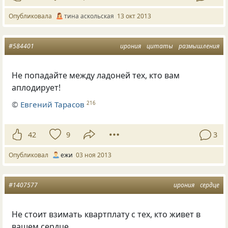
Опубликовала
тина аскольская
13 окт 2013
#584401
ирония
цитаты
размышления
Не попадайте между ладоней тех, кто вам
аплодирует!
©
Евгений Тарасов
216
42
9
3
Опубликовал
ежи
03 ноя 2013
#1407577
ирония
сердце
Не стоит взимать квартплату с тех, кто живет в
вашем сердце…