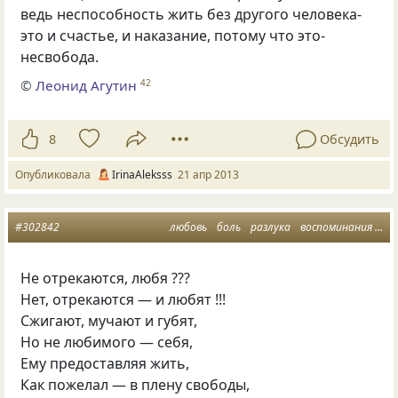
ведь неспособность жить без другого человека-
это и счастье, и наказание, потому что это-
несвобода.
©
Леонид Агутин
42
8
Обсудить
Опубликовала
IrinaAleksss
21 апр 2013
#302842
любовь
боль
разлука
воспоминания
ра
Не отрекаются, любя ???
Нет, отрекаются — и любят !!!
Сжигают, мучают и губят,
Но не любимого — себя,
Ему предоставляя жить,
Как пожелал — в плену свободы,