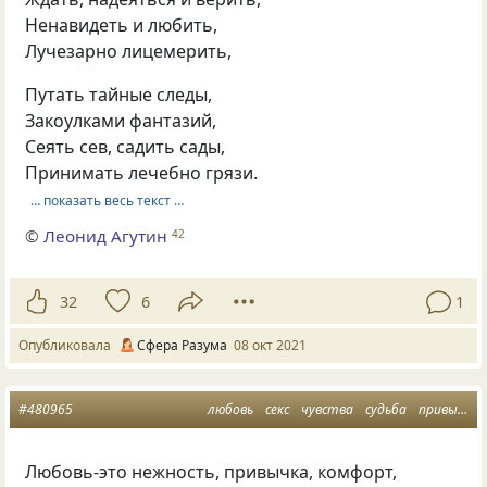
Ненавидеть и любить,
Лучезарно лицемерить,
Путать тайные следы,
Закоулками фантазий,
Сеять сев, садить сады,
Принимать лечебно грязи.
… показать весь текст …
©
Леонид Агутин
42
32
6
1
Опубликовала
Сфера Разума
08 окт 2021
#480965
любовь
секс
чувства
судьба
привычка
Любовь-это нежность, привычка, комфорт,