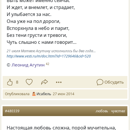
Быть может именно сейчас
И ждет, и внемлет, и страдает,
И улыбается за нас.
Она уже на пол дороги,
Вспорхнула в небо и парит,
Без тени грусти и тревоги,
Чуть слышно с нами говорит…
21 июля Матвею Агутину исполнилось бы два года...
http://www.vesti.ru/m/doc.html?id=1729646&cid=520
©
Леонид Агутин
42
8
Обсудить
Опубликовала
Исабель
27 июн 2014
#480339
любовь
чувства
Настоящая любовь сложна, порой мучительна,