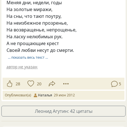
Меняя дни, недели, годы
На золотые миражи,
На сны, что тают поутру,
На неизбежное прозренье,
На возвращенье, непрощенье,
На ласку нелюбимых рук.
А не прощающие крест
Своей любви несут до смерти.
… показать весь текст …
автор не указан
28
20
5
Опубликовал(а)
Наталья
29 июн 2012
Леонид Агутин: 42 цитаты