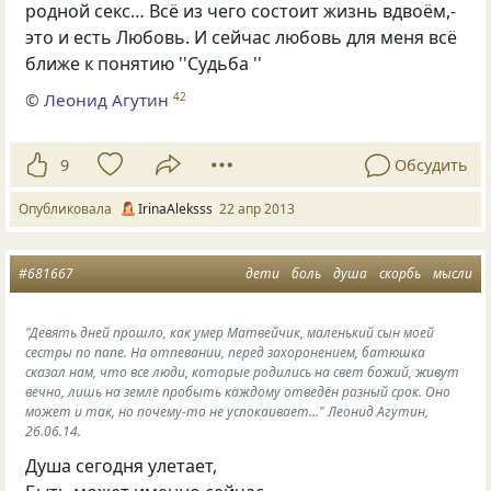
родной секс… Всё из чего состоит жизнь вдвоём,-
это и есть Любовь. И сейчас любовь для меня всё
ближе к понятию ''Судьба ''
©
Леонид Агутин
42
9
Обсудить
Опубликовала
IrinaAleksss
22 апр 2013
#681667
дети
боль
душа
скорбь
мысли
"Девять дней прошло, как умер Матвейчик, маленький сын моей
сестры по папе. На отпевании, перед захоронением, батюшка
сказал нам, что все люди, которые родились на свет божий, живут
вечно, лишь на земле пробыть каждому отведён разный срок. Оно
может и так, но почему-то не успокаивает..." Леонид Агутин,
26.06.14.
Душа сегодня улетает,