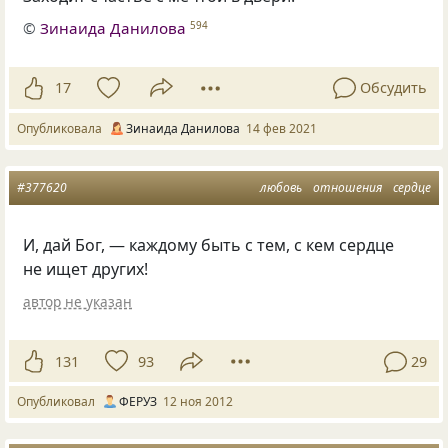
©
Зинаида Данилова
594
17
Обсудить
Опубликовала
Зинаида Данилова
14 фев 2021
#377620
любовь
отношения
сердце
И, дай Бог, — каждому быть с тем, с кем сердце
не ищет других!
автор не указан
131
93
29
Опубликовал
ФЕРУЗ
12 ноя 2012