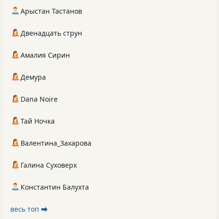
Арыстан Тастанов
Двенадцать струн
Амалия Сирин
Демура
Dana Noire
Тай Ночка
Валентина_Захарова
Галина Суховерх
Константин Балухта
весь топ ⮕