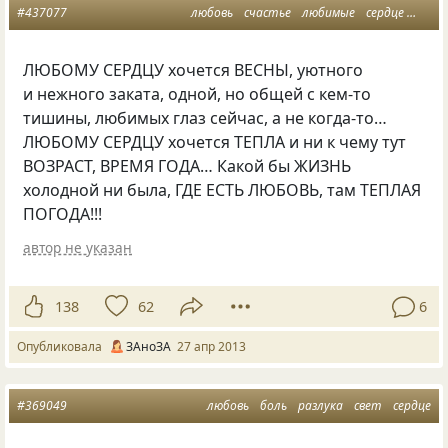
#437077
любовь
счастье
любимые
сердце
жизн
ЛЮБОМУ СЕРДЦУ хочется ВЕСНЫ, уютного
и нежного заката, одной, но общей с кем-то
тишины, любимых глаз сейчас, а не когда-то…
ЛЮБОМУ СЕРДЦУ хочется ТЕПЛА и ни к чему тут
ВОЗРАСТ, ВРЕМЯ ГОДА… Какой бы ЖИЗНЬ
холодной ни была, ГДЕ ЕСТЬ ЛЮБОВЬ, там ТЕПЛАЯ
ПОГОДА!!!
автор не указан
138
62
6
Опубликовала
ЗАноЗА
27 апр 2013
#369049
любовь
боль
разлука
свет
сердце