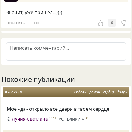
Значит, уже пришёл...))))
Ответить
0
Похожие публикации
#2042178
любовь
роман
сердце
дверь
Моё «да» открыло все двери в твоем сердце
©
Лучия-Светлана
«О! Блики!»
1441
348