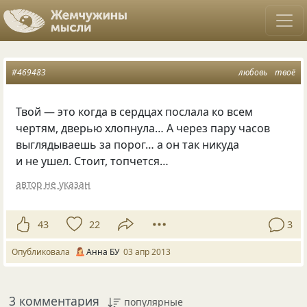
#469483
любовь
твоё
Твой — это когда в сердцах послала ко всем
чертям, дверью хлопнула… А через пару часов
выглядываешь за порог… а он так никуда
и не ушел. Стоит, топчется…
автор не указан
43
22
3
Опубликовала
Анна БУ
03 апр 2013
3 комментария
популярные