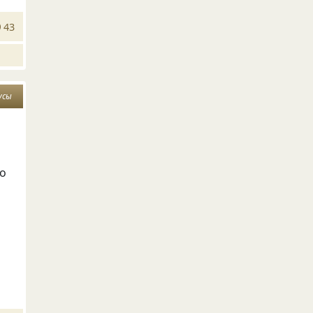
43
усы
то