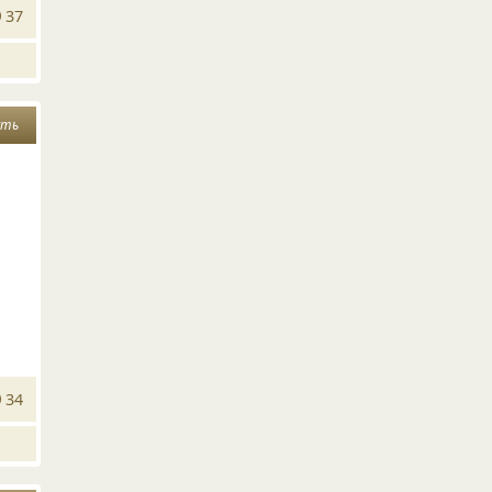
37
сть
34