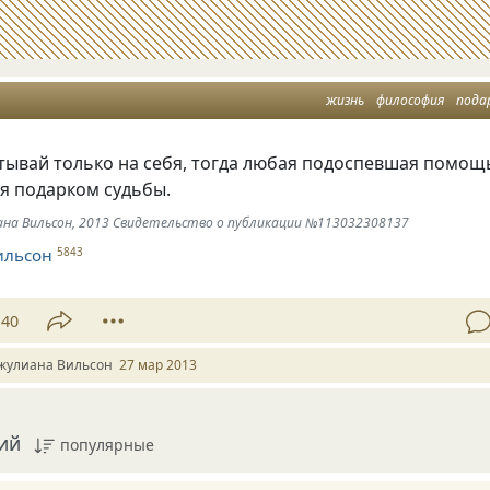
жизнь
философия
пода
тывай только на себя, тогда любая подоспевшая помощ
бя подарком судьбы.
иана Вильсон, 2013 Свидетельство о публикации №113032308137
ильсон
5843
40
жулиана Вильсон
27 мар 2013
ий
популярные