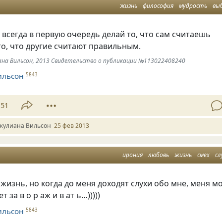
жизнь
философия
мудрость
вы
 всегда в первую очередь делай то, что сам считаешь
то, что другие считают правильным.
иана Вильсон, 2013 Свидетельство о публикации №113022408240
ильсон
5843
51
жулиана Вильсон
25 фев 2013
ирония
любовь
жизнь
смех
сл
изнь, но когда до меня доходят слухи обо мне, меня м
 за в о р аж и в ат ь…)))))
ильсон
5843