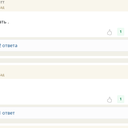
атт
зад
ать .
1
2 ответа
зад
1
1 ответ