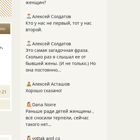
женщин?
Алексей Солдатов
Кто у нас не первый, тот у нас
рки
второй.
Алексей Солдатов
ь,
Это самая загадочная фраза.
Сколько раз я слышал ее от
бывшей жены. (И не только.) Но
она постоянно...
Алексей Асташов
Хорошо сказано!
21
Dana Noire
Раньше ради детей женщины ,
всё сносили терпели, сейчас
такого нет…
vottak and co