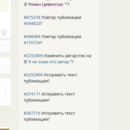
©
Роман Цивинскас
?
42
#875258
Повтор публикации
#594823
?
#496984
Повтор публикации
#155726
?
#2252909
Изменить авторство на
©
Я не знаю кто автор
?
0
#2252909
Исправить текст
публикации?
#374171
Исправить текст
публикации?
#367716
Исправить текст
публикации?