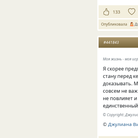
133
Опубликовала
Д
#441843
Моя жизнь - моя игр
Я скорее пред
стану перед к
доказывать. М
совсем не важ
не повлияет и
единственный 
© Copyright: Джул
©
Джулиана В