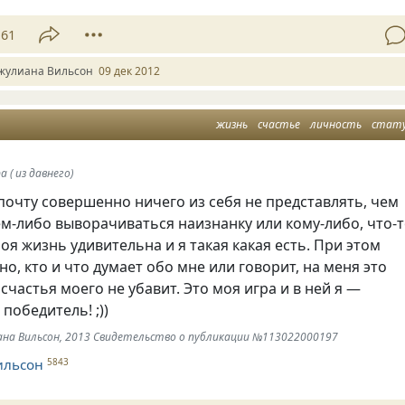
61
жулиана Вильсон
09 дек 2012
жизнь
счастье
личность
стат
а ( из давнего)
почту совершенно ничего из себя не представлять, чем
ем-либо выворачиваться наизнанку или кому-либо, что-
оя жизнь удивительна и я такая какая есть. При этом
но, кто и что думает обо мне или говорит, на меня это
 счастья моего не убавит. Это моя игра и в ней я —
победитель! ;))
иана Вильсон, 2013 Свидетельство о публикации №113022000197
ильсон
5843