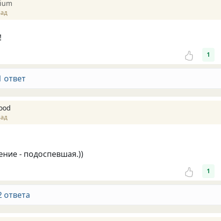
pium
зад
!
1
1 ответ
ood
зад
ние - подоспевшая.))
1
2 ответа