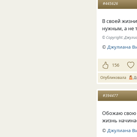
#445626
В своей жизни
нужным, а не 
© Copyright: Джул
©
Джулиана В
156
Опубликовала
Д
#394477
Обожаю свою ж
жизнь начинает
©
Джулиана В