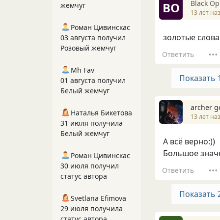
Вlack О
ВО
жемчуг
13 лет на
Роман Цивинскас
золотые слова
03 августа получил
Розовый жемчуг
Ответить
Mh Fav
Показать 
01 августа получил
Белый жемчуг
archer g
Наталья Бикетова
13 лет на
31 июля получила
Белый жемчуг
А всё верно:))
Большое значе
Роман Цивинскас
30 июля получил
Ответить
статус автора
Показать 
Svetlana Efimova
29 июля получила
статус автора