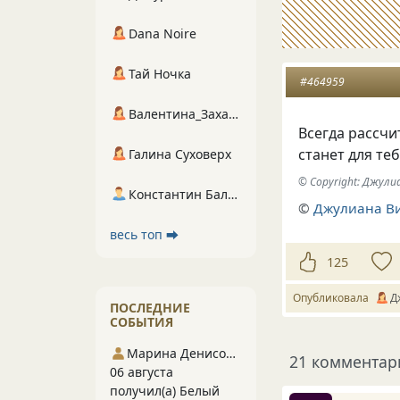
Dana Noire
Тай Ночка
#464959
Валентина_Захарова
Всегда рассчи
станет для те
Галина Суховерх
© Copyright: Джул
Константин Балухта
©
Джулиана В
весь топ ⮕
125
Опубликовала
Д
ПОСЛЕДНИЕ
СОБЫТИЯ
Марина Денисова 5
21 комментар
06 августа
получил(а) Белый