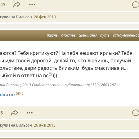
45
жулиана Вильсон
20 фев 2013
жизнь
счастье
женщины
путь
самоуверенно
аются? Тебя критикуют? На тебя вешают ярлыки? Тебя
ы иди своей дорогой, делай то, что любишь, получай
ольствие, дари радость близким, будь счастлива и…
бкой в ответ на всЁ!)))
иана Вильсон, 2013 Свидетельство о публикации №113012601287
ильсон
5843
35
жулиана Вильсон
26 янв 2013