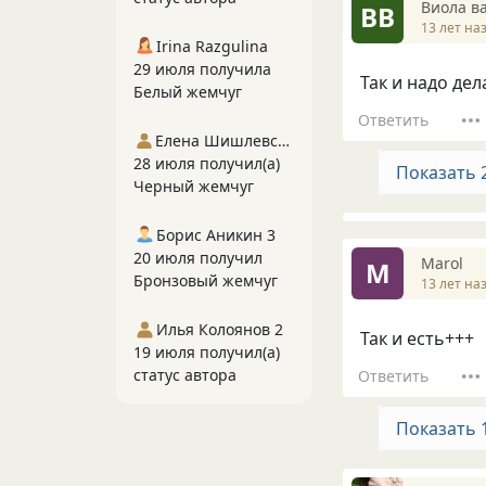
Виола в
ВВ
13 лет на
Irina Razgulina
29 июля получила
Так и надо дел
Белый жемчуг
Ответить
Елена Шишлевская
28 июля получил(а)
Показать 
Черный жемчуг
Борис Аникин 3
20 июля получил
Marol
M
Бронзовый жемчуг
13 лет на
Илья Колоянов 2
Так и есть+++
19 июля получил(а)
статус автора
Ответить
Показать 