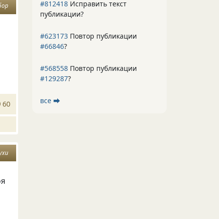
#812418
Исправить текст
бор
публикации?
#623173
Повтор публикации
#66846
?
#568558
Повтор публикации
#129287
?
все ⮕
60
ухи
оя