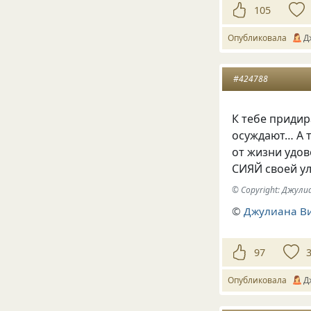
105
Опубликовала
Д
#424788
К тебе придир
осуждают… А т
от жизни удов
СИЯЙ своей улы
© Copyright: Джул
©
Джулиана В
97
Опубликовала
Д