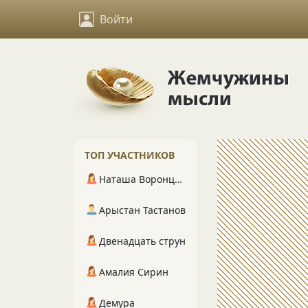
Войти
ТОП УЧАСТНИКОВ
Наташа Воронцова
Арыстан Тастанов
Двенадцать струн
Амалия Сирин
Демура