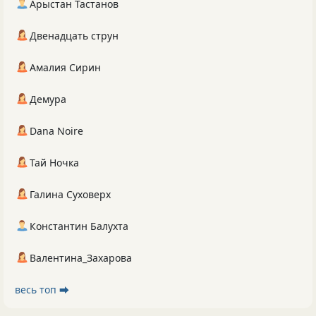
Арыстан Тастанов
Двенадцать струн
Амалия Сирин
Демура
Dana Noire
Тай Ночка
Галина Суховерх
Константин Балухта
Валентина_Захарова
весь топ ⮕