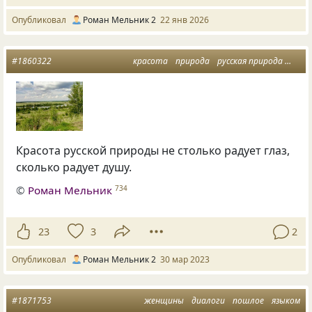
Опубликовал
Роман Мельник 2
22 янв 2026
#1860322
красота
природа
русская природа
раду
Красота русской природы не столько радует глаз,
сколько радует душу.
©
Роман Мельник
734
23
3
2
Опубликовал
Роман Мельник 2
30 мар 2023
#1871753
женщины
диалоги
пошлое
языком