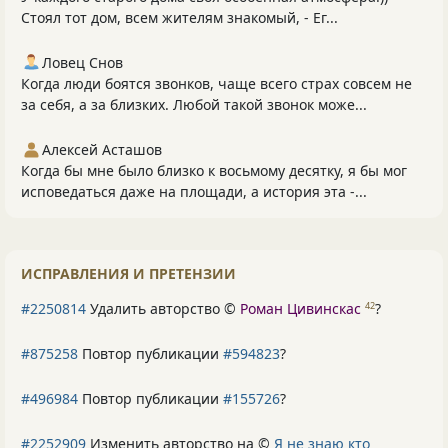
Стоял тот дом, всем жителям знакомый, - Ег...
Ловец Снов
Когда люди боятся звонков, чаще всего страх совсем не
за себя, а за близких. Любой такой звонок може...
Алексей Асташов
Когда бы мне было близко к восьмому десятку, я бы мог
исповедаться даже на площади, а история эта -...
ИСПРАВЛЕНИЯ И ПРЕТЕНЗИИ
#2250814
Удалить авторство ©
Роман Цивинскас
?
42
#875258
Повтор публикации
#594823
?
#496984
Повтор публикации
#155726
?
#2252909
Изменить авторство на ©
Я не знаю кто