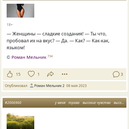
18+
— Женщины — сладкие создания! — Ты что,
пробовал их на вкус? — Да. — Как? — Как-как,
языком!
©
Роман Мельник
734
15
1
3
Опубликовал
Роман Мельник 2
08 мая 2023
#2006960
у меня
трава
высокие чувства
высокая трава