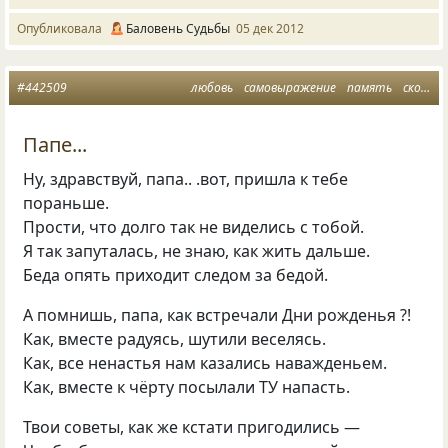
Опубликовала
Баловень Судьбы
05 дек 2012
#442509
любовь
самовыражение
память
скорбь
Папе...
Ну, здравствуй, папа.. .вот, пришла к тебе
пораньше.
Прости, что долго так не виделись с тобой.
Я так запуталась, не знаю, как жить дальше.
Беда опять приходит следом за бедой.
А помнишь, папа, как встречали Дни рожденья ?!
Как, вместе радуясь, шутили веселясь.
Как, все ненастья нам казались наважденьем.
Как, вместе к чёрту посылали ТУ напасть.
Твои советы, как же кстати пригодились —