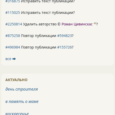
#316875
Исправить текст публикации?
#115025
Исправить текст публикации?
#2250814
Удалить авторство ©
Роман Цивинскас
?
46
#875258
Повтор публикации
#594823
?
#496984
Повтор публикации
#155726
?
все ⮕
АКТУАЛЬНО
день строителя
в память о маме
воскресенье