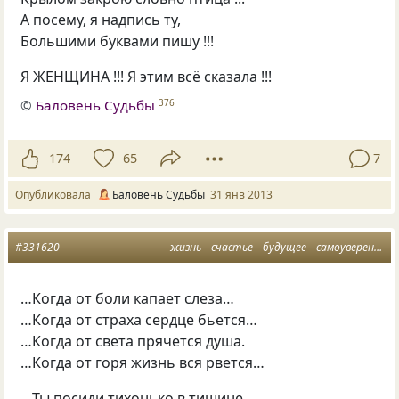
А посему, я надпись ту,
Большими буквами пишу !!!
Я ЖЕНЩИНА !!! Я этим всё сказала !!!
©
Баловень Судьбы
376
174
65
7
Опубликовала
Баловень Судьбы
31 янв 2013
#331620
жизнь
счастье
будущее
самоуверенность
…Когда от боли капает слеза…
…Когда от страха сердце бьется…
…Когда от света прячется душа.
…Когда от горя жизнь вся рвется…
…Ты посиди тихонько в тишине…