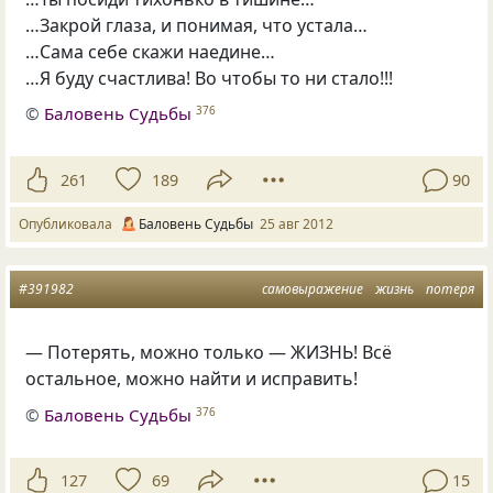
…Закрой глаза, и понимая, что устала…
…Сама себе скажи наедине…
…Я буду счастлива! Во чтобы то ни стало!!!
©
Баловень Судьбы
376
261
189
90
Опубликовала
Баловень Судьбы
25 авг 2012
#391982
самовыражение
жизнь
потеря
— Потерять, можно только — ЖИЗНЬ! Всё
остальное, можно найти и исправить!
©
Баловень Судьбы
376
127
69
15