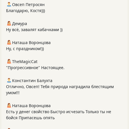
Овсеп Петросян
Благодарю, Костя)))
Демура
Ну всё, завалят кабачками ))
Наташа Воронцова
Ну, с праздником!))
TheMagicCat
"Прогрессивное" Настоящее.
Константин Балухта
Отлично, Овсеп! Тебя природа наградила блестящим
умом!!!
Наташа Воронцова
Есть у денег свойство Быстро исчезать Только ты не
бойся Припасешь опять