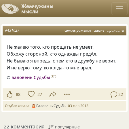
#431027
самовыражение
жизнь
принципы
Не жалею того, кто прощать не умеет.
Обхожу стороной, кто однажды предАл.
Не бываю я впредь, с тем кто в дружбу не верит.
И не верю тому, ко когда-то мне врал.
©
Баловень Судьбы
376
88
27
22
Опубликовала
Баловень Судьбы
03 фев 2013
22 комментария
популярные