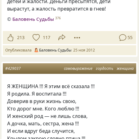
детей и жалости. Деньги пресытятся, дети
вырастут, а жалость превратится в гнев!
©
Баловень Судьбы
376
213
117
55
Опубликовала
Баловень Судьбы
25 ноя 2012
#429037
самовыражение
гордость
женщина
Я ЖЕНЩИНА !!! Я этим всё сказала !!!
Я родила. Я воспитала !!!
Доверив в руки жизнь свою,
Кто дорог мне. Кого люблю !!!
И женский род — не лишь слова,
А дочка, мать, сестра, жена !!!
И если вдруг беда случится,
Крылом закрою словно птица !!!