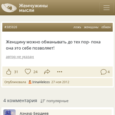
#385926
ложь
женщины
обман
Женщину можно обманывать до тех пор- пока
она это себе позволяет!
автор не указан
31
24
4
Опубликовала
IrinaAleksss
27 ноя 2012
4 комментария
популярные
Азнаур Бердиев