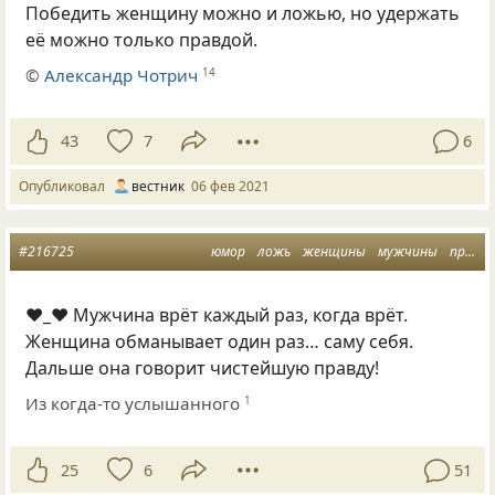
Победить женщину можно и ложью, но удержать
её можно только правдой.
©
Александр Чотрич
14
43
7
6
Опубликовал
вестник
06 фев 2021
#216725
юмор
ложь
женщины
мужчины
правда
♥_♥ Мужчина врёт каждый раз, когда врёт.
Женщина обманывает один раз… саму себя.
Дальше она говорит чистейшую правду!
Из когда-то услышанного
1
25
6
51