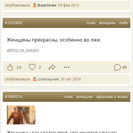
Опубликовала
Факелочек
03 фев 2012
#1322828
ложь
женщины
люди
Женщины прекрасны
,
особенно во лжи.
автор не указан
24
2
48
Опубликовала
Шляпашник
31 окт 2019
#1899514
ложь
женщины
афоризмы о жизни
Женщины так сладко врут, что хочется слушать