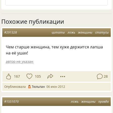
Похожие публикации
#291328
цитаты
ложь
женщины
статусы
Чем старше женщина, тем хуже держится лапша
на её ушах!
автор не указан
167
105
28
Опубликовала
Тюльпан
06 июн 2012
#1551070
ложь
женщины
правда