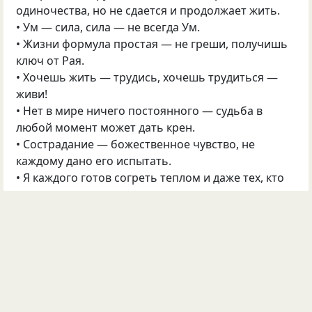
одиночества, но не сдается и продолжает жить.
• Ум — сила, сила — не всегда Ум.
• Жизни формула простая — не греши, получишь
ключ от Рая.
• Хочешь жить — трудись, хочешь трудиться —
живи!
• Нет в мире ничего постоянного — судьба в
любой момент может дать крен.
• Сострадание — божественное чувство, не
каждому дано его испытать.
• Я каждого готов согреть теплом и даже тех, кто
отморожен полностью.
• Любить всю жизнь — дано лишь единицам.
©
Пётр Цезаревич Квятковский
8503
51
8
4
Опубликовал
Пётр Цезаревич Квятковский
30 июл 2019