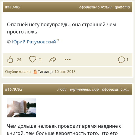
#413405
афоризмы о жизни
цитата
Опасней нету полуправды, она страшней чем
просто ложь.
©
Юрий Разумовский
7
24
2
1
Опубликовала
Тигрица
10 янв 2013
#1679792
люди
внутренний мир
афоризмы о жизни
Чем дольше человек проводит время наедине с
книгой, тем больше вероятность того, что его