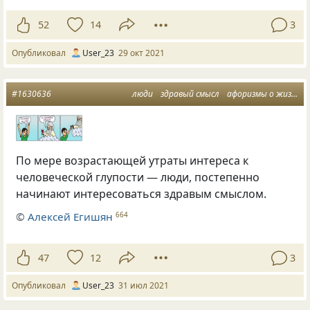
52
14
3
Опубликовал
User_23
29 окт 2021
#1630636
люди
здравый смысл
афоризмы о жизни
По мере возрастающей утраты интереса к
человеческой глупости — люди, постепенно
начинают интересоваться здравым смыслом.
©
Алексей Егишян
664
47
12
3
Опубликовал
User_23
31 июл 2021