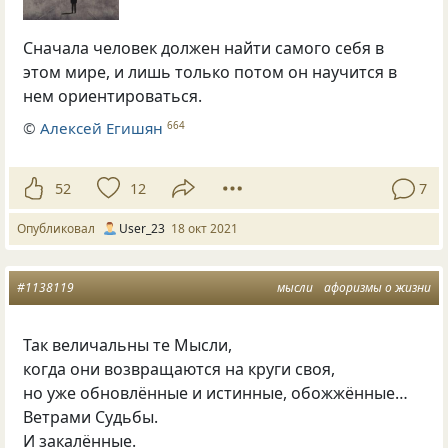
Сначала человек должен найти самого себя в
этом мире, и лишь только потом он научится в
нем ориентироваться.
©
Алексей Егишян
664
52
12
7
Опубликовал
User_23
18 окт 2021
#1138119
мысли
афоризмы о жизни
Так величальны те Мысли,
когда они возвращаются на круги своя,
но уже обновлённые и истинные
,
обожжённые…
Ветрами Судьбы.
И закалённые.