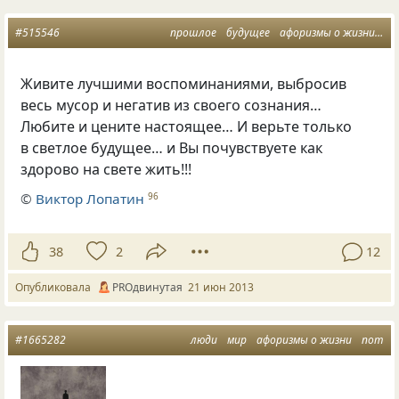
#515546
прошлое
будущее
афоризмы о жизни
на
Живите лучшими воспоминаниями, выбросив
весь мусор и негатив из своего сознания…
Любите и цените настоящее… И верьте только
в светлое будущее… и Вы почувствуете как
здорово на свете жить!!!
©
Виктор Лопатин
96
38
2
12
Опубликовала
PROдвинутая
21 июн 2013
#1665282
люди
мир
афоризмы о жизни
пот