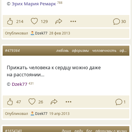
©
Эрих Мария Ремарк
788
214
129
30
Опубликовал
Dzek77
28 фев 2013
#479364
любовь
афоризмы
человечность
афоризмы о жизни
Прижать человека к сердцу можно даже
на расстоянии…
©
Dzek77
431
47
26
1
Опубликовал
Dzek77
19 апр 2013
#1654340
душа
люди
бог
афоризмы о жизни