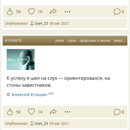
58
16
6
Опубликовал
User_23
08 авг 2021
#1634676
успех
слухи
афоризмы о жизни
завистники
К успеху я шел на слух — ориентировался, на
стоны завистников.
©
Алексей Егишян
664
56
14
8
Опубликовал
User_23
09 авг 2021