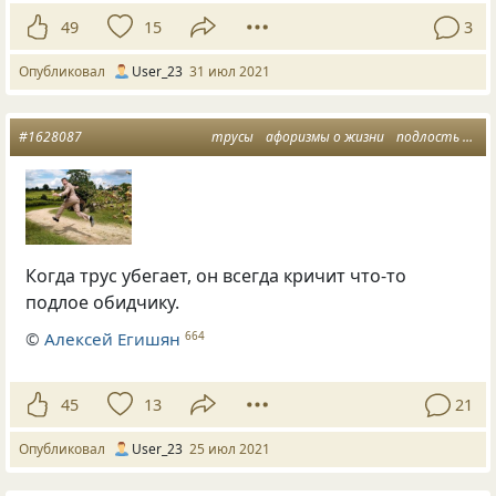
49
15
3
Опубликовал
User_23
31 июл 2021
#1628087
трусы
афоризмы о жизни
подлость коварство
Когда трус убегает, он всегда кричит что-то
подлое обидчику.
©
Алексей Егишян
664
45
13
21
Опубликовал
User_23
25 июл 2021