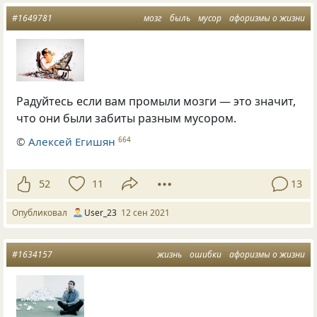
#1649781
мозг
быль
мусор
афоризмы о жизни
Радуйтесь если вам промыли мозги — это значит,
что они были забиты разным мусором.
©
Алексей Егишян
664
52
11
13
Опубликовал
User_23
12 сен 2021
#1634157
жизнь
ошибки
афоризмы о жизни