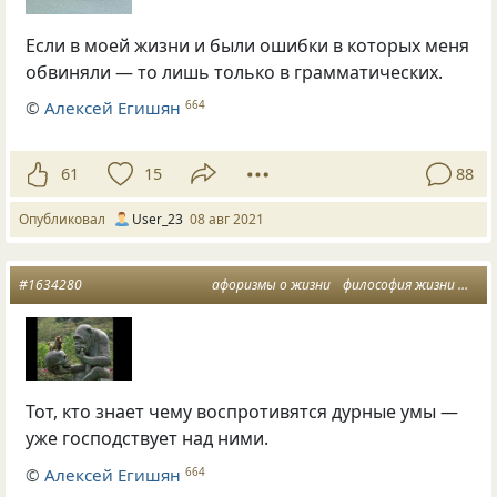
Если в моей жизни и были ошибки в которых меня
обвиняли — то лишь только в грамматических.
©
Алексей Егишян
664
61
15
88
Опубликовал
User_23
08 авг 2021
#1634280
афоризмы о жизни
философия жизни
дурн
Тот, кто знает чему воспротивятся дурные умы —
уже господствует над ними.
©
Алексей Егишян
664