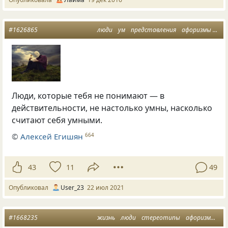
#1626865
люди
ум
представления
афоризмы о жизни
Люди, которые тебя не понимают — в
действительности, не настолько умны, насколько
считают себя умными.
©
Алексей Егишян
664
43
11
49
Опубликовал
User_23
22 июл 2021
#1668235
жизнь
люди
стереотипы
афоризмы о жизни