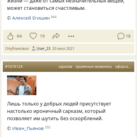
жизни — даже от самых незначительных вещей,
может становиться счастливым.
©
Алексей Егишян
664
64
19
18
Опубликовал
User_23
20 июл 2021
#1676124
сарказм
приятные моменты
афоризмы о жизни
Лишь только у добрых людей присутствует
настолько ироничный сарказм, который
позволяет им шутить без оскорблений.
©
Иван_Пьянов
332