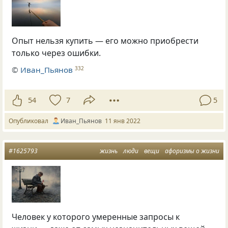
Опыт нельзя купить — его можно приобрести
только через ошибки.
©
Иван_Пьянов
332
54
7
5
Опубликовал
Иван_Пьянов
11 янв 2022
#1625793
жизнь
люди
вещи
афоризмы о жизни
Человек у которого умеренные запросы к