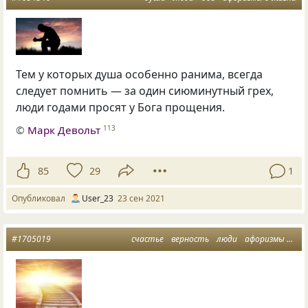
Тем у которых душа особенно ранима, всегда
следует помнить — за один сиюминутный грех,
люди годами просят у Бога прощения.
©
Марк Девольт
113
85
29
1
Опубликовал
User_23
23 сен 2021
#1705019
счастье
верность
люди
афоризмы о жизни