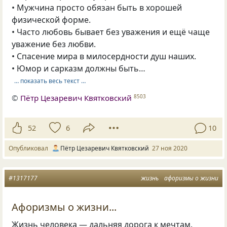
• Мужчина просто обязан быть в хорошей
физической форме.
• Часто любовь бывает без уважения и ещё чаще
уважение без любви.
• Спасение мира в милосердности душ наших.
• Юмор и сарказм должны быть…
… показать весь текст …
©
Пётр Цезаревич Квятковский
8503
52
6
10
Опубликовал
Пётр Цезаревич Квятковский
27 ноя 2020
#1317177
жизнь
афоризмы о жизни
Афоризмы о жизни...
Жизнь человека — дальняя дорога к мечтам.