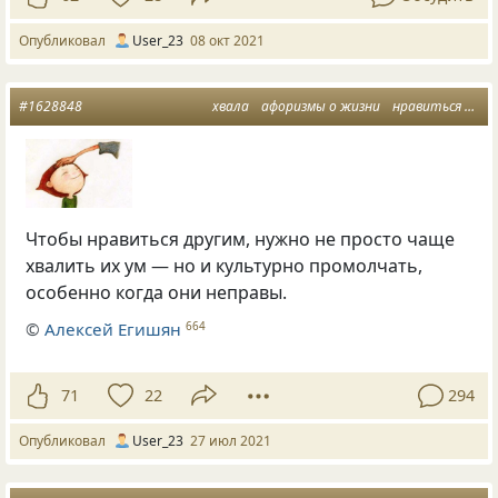
Опубликовал
User_23
08 окт 2021
#1628848
хвала
афоризмы о жизни
нравиться всем
Чтобы нравиться другим, нужно не просто чаще
хвалить их ум — но и культурно промолчать,
особенно когда они неправы.
©
Алексей Егишян
664
71
22
294
Опубликовал
User_23
27 июл 2021