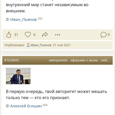
внутренний мир станет независимым во
внешнем.
©
Иван_Пьянов
332
31
6
9
Опубликовал
Иван_Пьянов
21 ноя 2021
#1630665
авторитет
афоризмы о жизни
люди признающие авторитет
В первую очередь, твой авторитет может мешать
только тем — кто его признает.
©
Алексей Егишян
664