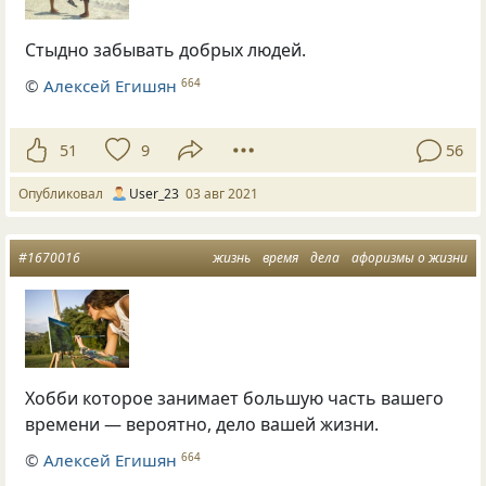
Стыдно забывать добрых людей.
©
Алексей Егишян
664
51
9
56
Опубликовал
User_23
03 авг 2021
#1670016
жизнь
время
дела
афоризмы о жизни
Хобби которое занимает большую часть вашего
времени — вероятно, дело вашей жизни.
©
Алексей Егишян
664