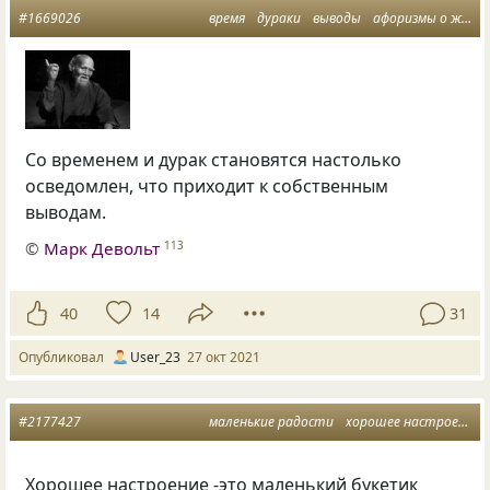
#1669026
время
дураки
выводы
афоризмы о жизни
Со временем и дурак становятся настолько
осведомлен, что приходит к собственным
выводам.
©
Марк Девольт
113
40
14
31
Опубликовал
User_23
27 окт 2021
#2177427
маленькие радости
хорошее настроение
Хорошее настроение -это маленький букетик