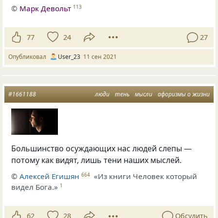
©
Марк Девольт
113
77
24
27
Опубликовал
User_23
11 сен 2021
#1661188
люди
тень
мысли
афоризмы о жизни
Большинство осуждающих нас людей слепы —
потому как видят, лишь тени наших мыслей.
©
Алексей Егишян
«Из книги Человек который
664
видел Бога.»
1
62
28
Обсудить