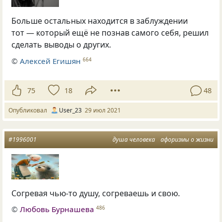
Больше остальных находится в заблуждении
тот — который ещё не познав самого себя, решил
сделать выводы о других.
©
Алексей Егишян
664
75
18
48
Опубликовал
User_23
29 июл 2021
#1996001
душа человека
афоризмы о жизни
Согревая чью-то душу, согреваешь и свою.
©
Любовь Бурнашева
486