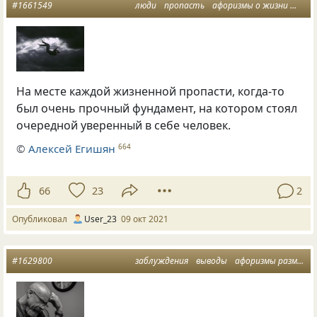
#1661549
люди
пропасть
афоризмы о жизни
мест
На месте каждой жизненной пропасти, когда-то
был очень прочный фундамент, на котором стоял
очередной уверенный в себе человек.
©
Алексей Егишян
664
66
23
2
Опубликовал
User_23
09 окт 2021
#1629800
заблуждения
выводы
афоризмы размышления