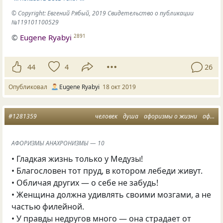
© Copyright: Евгений Рябый, 2019 Свидетельство о публикации
№119101100529
©
Eugene Ryabyi
2891
44
4
26
Опубликовал
Eugene Ryabyi
18 окт 2019
#1281359
человек
душа
афоризмы о жизни
афоризмы анахронизмы
АФОРИЗМЫ АНАХРОНИЗМЫ — 10
• Гладкая жизнь только у Медузы!
• Благословен тот пруд, в котором лебеди живут.
• Обличая других — о себе не забудь!
• Женщина должна удивлять своими мозгами, а не
частью филейной.
• У правды недругов много — она страдает от