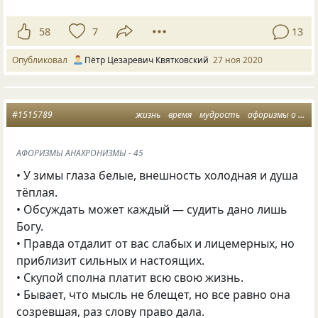
58
7
13
Опубликовал
Пётр Цезаревич Квятковский
27 ноя 2020
#1515789
жизнь
время
мудрость
афоризмы о жизни
АФОРИЗМЫ АНАХРОНИЗМЫ - 45
• У зимы глаза белые, внешность холодная и душа
тёплая.
• Обсуждать может каждый — судить дано лишь
Богу.
• Правда отдалит от вас слабых и лицемерных, но
приблизит сильных и настоящих.
• Скупой сполна платит всю свою жизнь.
• Бывает, что мысль не блещет, но все равно она
созревшая, раз слову право дала.