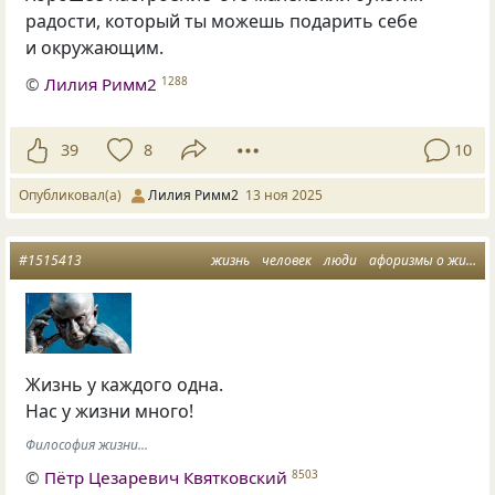
радости, который ты можешь подарить себе
и окружающим.
©
Лилия Римм2
1288
39
8
10
Опубликовал(а)
Лилия Римм2
13 ноя 2025
#1515413
жизнь
человек
люди
афоризмы о жизни
Жизнь у каждого одна.
Нас у жизни много!
Философия жизни...
©
Пётр Цезаревич Квятковский
8503