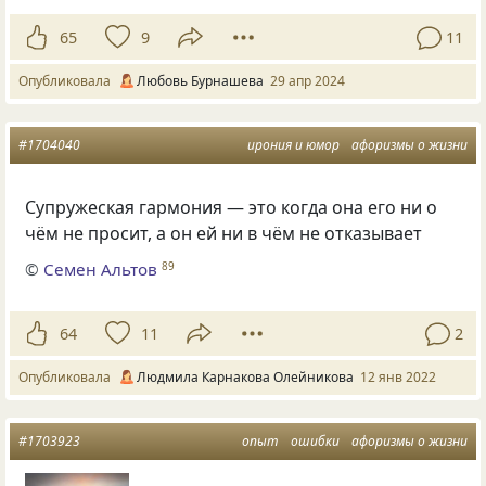
65
9
11
Опубликовала
Любовь Бурнашева
29 апр 2024
#1704040
ирония и юмор
афоризмы о жизни
Супружеская гармония — это когда она его ни о
чём не просит, а он ей ни в чём не отказывает
©
Семен Альтов
89
64
11
2
Опубликовала
Людмила Карнакова Олейникова
12 янв 2022
#1703923
опыт
ошибки
афоризмы о жизни