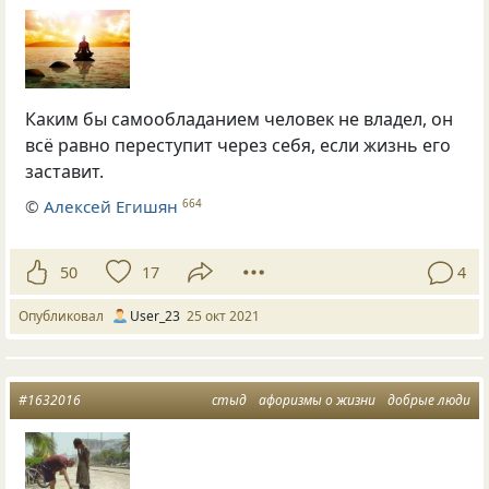
Каким бы самообладанием человек не владел, он
всё равно переступит через себя, если жизнь его
заставит.
©
Алексей Егишян
664
50
17
4
Опубликовал
User_23
25 окт 2021
#1632016
стыд
афоризмы о жизни
добрые люди