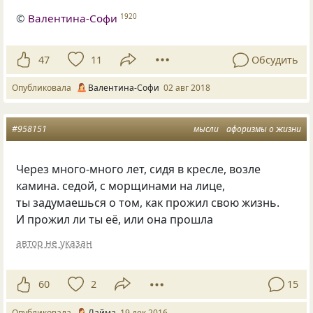
©
Валентина-Софи
1920
47
11
Обсудить
Опубликовала
Валентина-Софи
02 авг 2018
#958151
мысли
афоризмы о жизни
Через много-много лет, сидя в кресле, возле
камина. седой, с морщинами на лице,
ты задумаешься о том, как прожил свою жизнь.
И прожил ли ты её, или она прошла
автор не указан
60
2
15
Опубликовала
Лайма
19 дек 2016