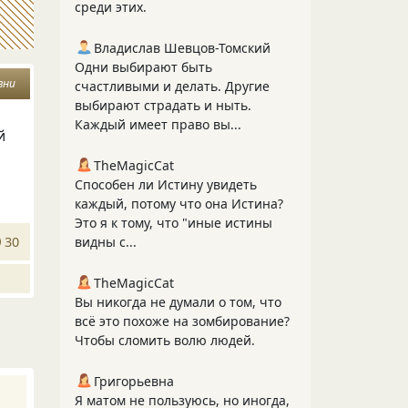
среди этих.
Владислав Шевцов-Томский
Одни выбирают быть
зни
счастливыми и делать. Другие
выбирают страдать и ныть.
Каждый имеет право вы...
й
TheMagicCat
Способен ли Истину увидеть
каждый, потому что она Истина?
Это я к тому, что "иные истины
30
видны с...
TheMagicCat
Вы никогда не думали о том, что
всё это похоже на зомбирование?
Чтобы сломить волю людей.
Григорьевна
Я матом не пользуюсь, но иногда,