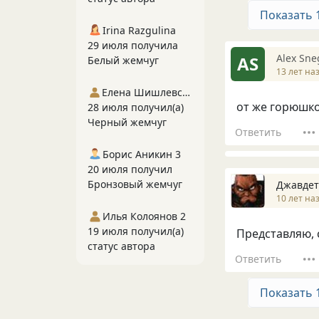
Показать 
Irina Razgulina
29 июля получила
Alex Sne
AS
Белый жемчуг
13 лет на
Елена Шишлевская
от же горюшко.
28 июля получил(а)
Черный жемчуг
Ответить
Борис Аникин 3
20 июля получил
Бронзовый жемчуг
Джавдет
10 лет на
Илья Колоянов 2
19 июля получил(а)
Представляю, 
статус автора
Ответить
Показать 