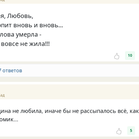
я, Любовь,
пит вновь и вновь...
слова умерла -
 вовсе не жила!!!
10
7 ответов
зад
ина не любила, иначе бы не рассыпалось всё, как
омик...
5