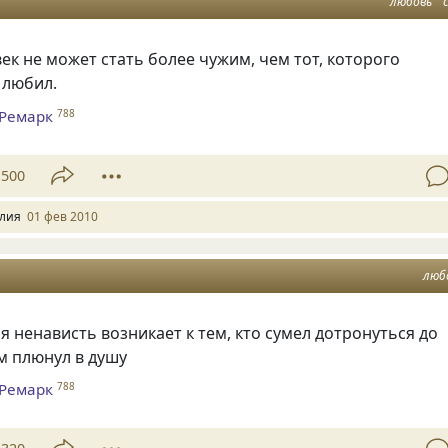
любовь
ек не может стать более чужим, чем тот, которого
 любил.
 Ремарк
788
500
лия
01 фев 2010
люб
я ненависть возникает к тем
,
кто сумел дотронуться до
ем плюнул в душу
 Ремарк
788