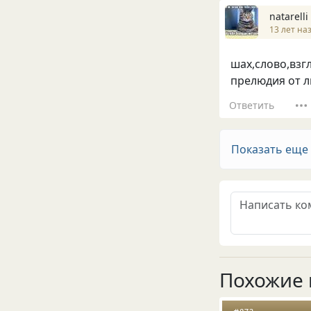
natarelli
13 лет на
шах,слово,взгл
прелюдия от л
Ответить
Показать еще
Похожие 