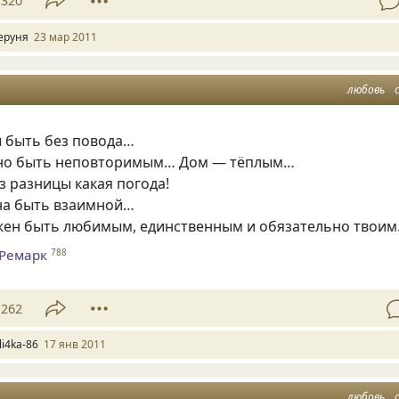
320
еруня
23 мар 2011
любовь
 быть без повода…
жно быть неповторимым… Дом — тёплым…
з разницы какая погода!
а быть взаимной…
ен быть любимым, единственным и обязательно твои
 Ремарк
788
262
li4ka-86
17 янв 2011
любовь