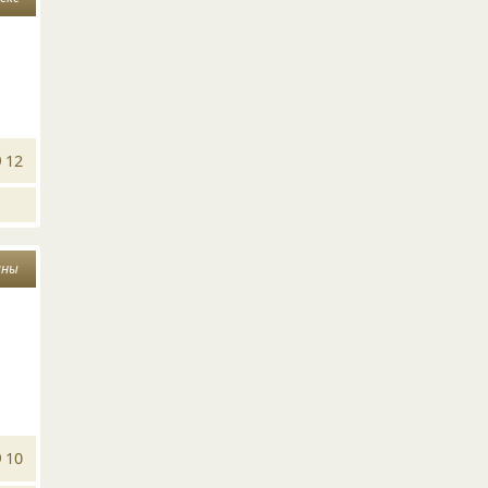
12
ины
10