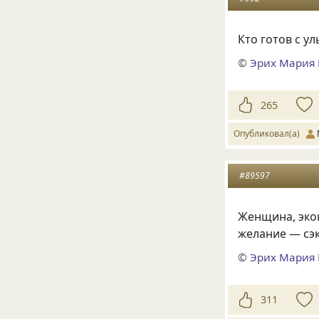
Кто готов с у
©
Эрих Мария
265
Опубликовал(а)
#89597
Женщина, эко
желание — сэ
©
Эрих Мария
311