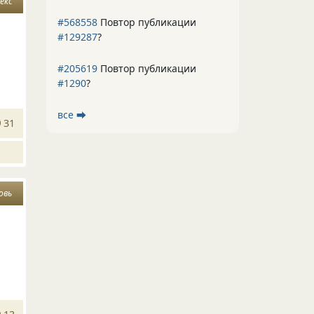
секс
#568558
Повтор публикации
#129287
?
#205619
Повтор публикации
#1290
?
все ⮕
31
овь