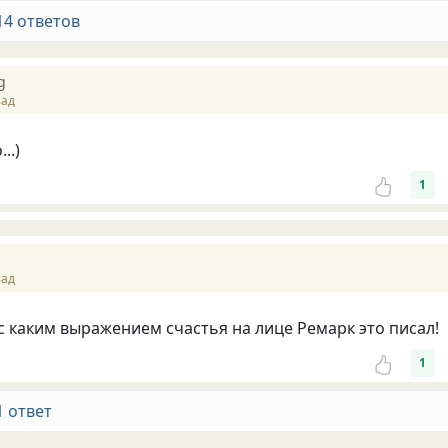
14 ответов
g
зад
..)
1
зад
с каким выражением счастья на лице Ремарк это писал!
1
1 ответ