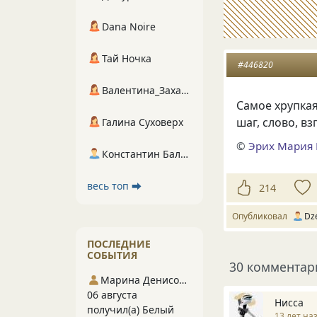
Dana Noire
Тай Ночка
#446820
Валентина_Захарова
Самое хрупка
шаг, слово, в
Галина Суховерх
©
Эрих Мария
Константин Балухта
весь топ ⮕
214
Опубликовал
Dz
ПОСЛЕДНИЕ
СОБЫТИЯ
30 комментар
Марина Денисова 5
06 августа
Нисса
получил(а) Белый
13 лет на