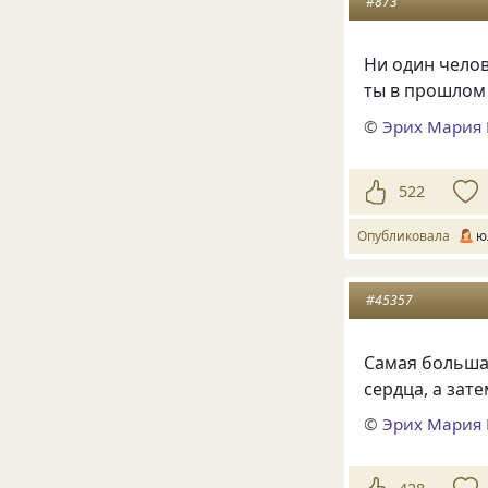
#873
Ни один челов
ты в прошлом
©
Эрих Мария
522
Опубликовала
ю
#45357
Самая больша
сердца
,
а зат
©
Эрих Мария