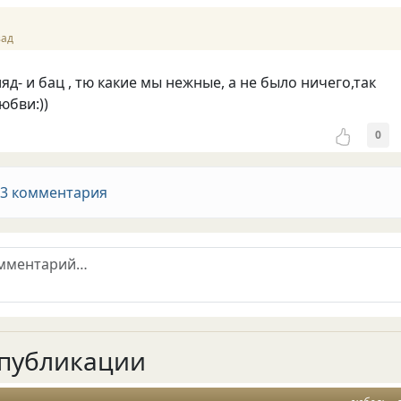
зад
яд- и бац , тю какие мы нежные, а не было ничего,так
юбви:))
0
 3 комментария
публикации