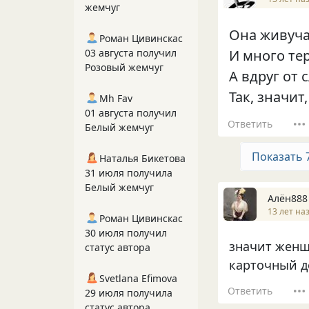
жемчуг
Она живуча
Роман Цивинскас
03 августа получил
И много тер
Розовый жемчуг
А вдруг от 
Так, значит,
Mh Fav
01 августа получил
Ответить
Белый жемчуг
Показать 
Наталья Бикетова
31 июля получила
Белый жемчуг
Алён888
13 лет на
Роман Цивинскас
30 июля получил
значит женщ
статус автора
карточный д
Svetlana Efimova
Ответить
29 июля получила
статус автора