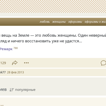
любовь
женщины
афоризмы
афоризмы о жи
я вещь на Земле — это любовь женщины. Один неверны
згляд и ничего восстановить уже не удастся…
 Ремарк
788
129
ek77
28 фев 2013
иев
популярные
зад