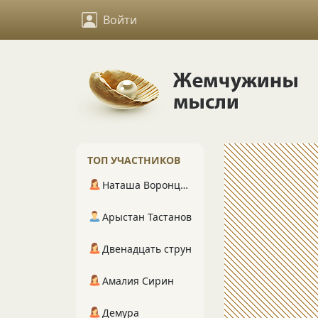
Войти
ТОП УЧАСТНИКОВ
Наташа Воронцова
Арыстан Тастанов
Двенадцать струн
Амалия Сирин
Демура