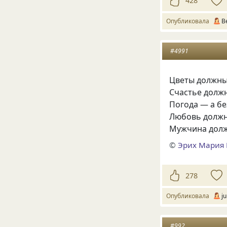
428
Опубликовала
В
#4991
Цветы должны
Счастье дол
Погода — а бе
Любовь должн
Мужчина долж
©
Эрих Мария
278
Опубликовала
ju
#992