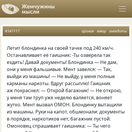
#341117
ирония
юмор
анекдоты
Летит блондинка на своей тачке под 240 км/ч.
Останавливает её гаишник: -Ты озверела так
ездить! Давай документы! Блондинка — Не дам,
они у меня фальшивые. Мент завелся: — Так,
выйди из машины! — Не выйду, у меня полные
карманы наркоты. Вдруг рассыплю! Гаишник
аж покраснел: — Открой багажник! — Не открою,
у меня там труп уже неделю валяется, воняет
жутко. Мент вызвал ОМОН. Блондинку вытащили
из машины. Руки на капот, обшмонали: документы
в порядке, наркотиков нет, багажник пустой.
Омоновец спрашивает гаишника: — Ты чего