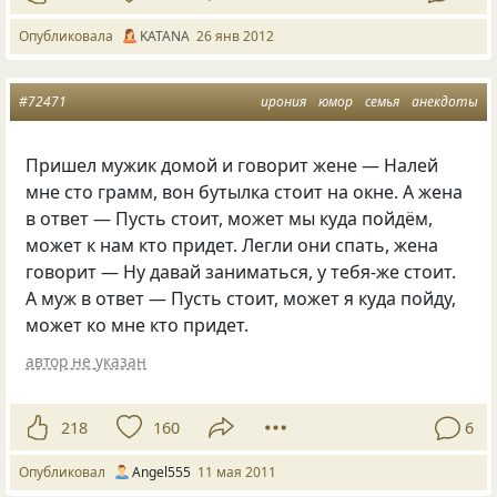
Опубликовала
KATANA
26 янв 2012
#72471
ирония
юмор
семья
анекдоты
Пришел мужик домой и говорит жене — Налей
мне сто грамм, вон бутылка стоит на окне. А жена
в ответ — Пусть стоит, может мы куда пойдём,
может к нам кто придет. Легли они спать, жена
говорит — Ну давай заниматься, у тебя-же стоит.
А муж в ответ — Пусть стоит, может я куда пойду,
может ко мне кто придет.
автор не указан
218
160
6
Опубликовал
Аngel555
11 мая 2011