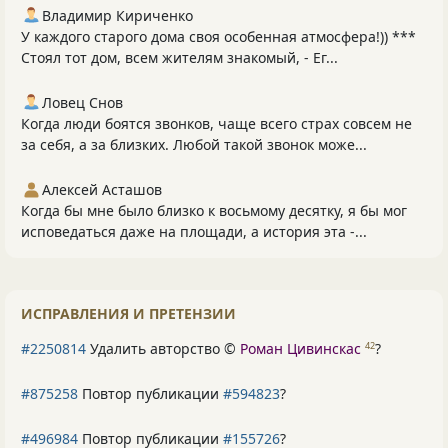
Владимир Кириченко
У каждого старого дома своя особенная атмосфера!)) ***
Стоял тот дом, всем жителям знакомый, - Ег...
Ловец Снов
Когда люди боятся звонков, чаще всего страх совсем не
за себя, а за близких. Любой такой звонок може...
Алексей Асташов
Когда бы мне было близко к восьмому десятку, я бы мог
исповедаться даже на площади, а история эта -...
ИСПРАВЛЕНИЯ И ПРЕТЕНЗИИ
#2250814
Удалить авторство ©
Роман Цивинскас
?
42
#875258
Повтор публикации
#594823
?
#496984
Повтор публикации
#155726
?