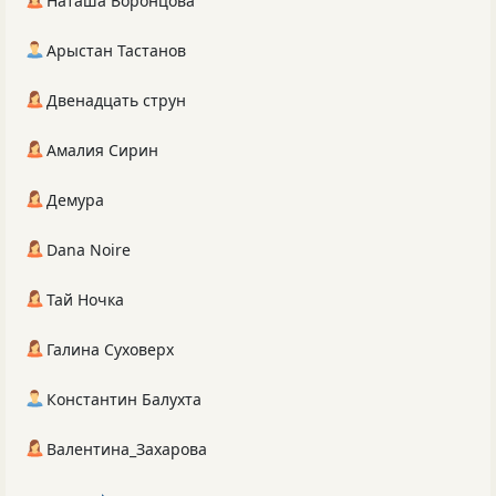
Наташа Воронцова
Арыстан Тастанов
Двенадцать струн
Амалия Сирин
Демура
Dana Noire
Тай Ночка
Галина Суховерх
Константин Балухта
Валентина_Захарова