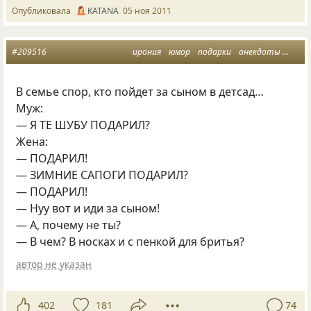
Опубликовала
KATANA
05 ноя 2011
#209516
ирония
юмор
подарки
анекдоты
муж 
В семье спор, кто пойдет за сыном в детсад…
Муж:
— Я ТЕ ШУБУ ПОДАРИЛ?
Жена:
— ПОДАРИЛ!
— ЗИМНИЕ САПОГИ ПОДАРИЛ?
— ПОДАРИЛ!
— Нуу вот и иди за сыном!
— А, почему не ты?
— В чем? В носках и с пенкой для бритья?
автор не указан
402
181
74