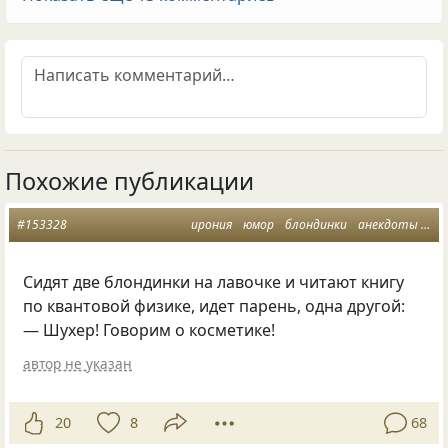
Похожие публикации
#153328
ирония
юмор
блондинки
анекдоты
ра
Сидят две блондинки на лавочке и читают книгу
по квантовой физике, идет парень, одна другой:
— Шухер! Говорим о косметике!
автор не указан
20
8
68