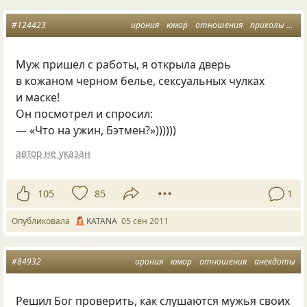
#124423
ирония
юмор
отношения
приколы
ан
Муж пришел с работы, я открыла дверь
в кожаном черном белье, сексуальных чулках
и маске!
Он посмотрел и спросил:
— «Что на ужин, Бэтмен?»))))))
автор не указан
105
85
1
Опубликовала
KATANA
05 сен 2011
#84932
ирония
юмор
отношения
анекдоты
Решил Бог проверить, как слушаются мужья своих