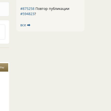
#875258
Повтор публикации
#594823
?
все ⮕
оты