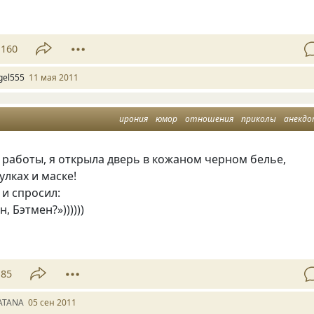
160
gel555
11 мая 2011
ирония
юмор
отношения
приколы
анекд
работы, я открыла дверь в кожаном черном белье,
улках и маске!
и спросил:
, Бэтмен?»))))))
85
ATANA
05 сен 2011