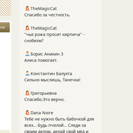
TheMagicCat
Спасибо за честность.
ена
TheMagicCat
"чья рожа просит кирпича" -
снобизм?
Борис Аникин 3
Алиса помогает.
Константин Балухта
Сильно мыслишь, Танечка!
Григорьевна
Спасибо.Это верно.
Dana Noire
Тебе не нужно быть бабочкой для
всех… Будь пчелой… Следи за
своим делом, делай свой мёд и