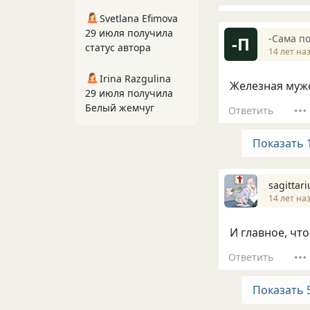
Svetlana Efimova
29 июля получила
-Сама по
-П
статус автора
14 лет на
Irina Razgulina
Железная мужск
29 июля получила
Белый жемчуг
Ответить
Показать 
sagittari
14 лет на
И главное, чтоб
Ответить
Показать 