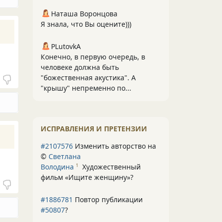
Наташа Воронцова
Я знала, что Вы оцените)))
PLutоvkА
Конечно, в первую очередь, в
человеке должна быть
"божественная акустика". А
"крышу" непременно по...
ИСПРАВЛЕНИЯ И ПРЕТЕНЗИИ
#2107576
Изменить авторство на
©
Светлана
Володина
Художественный
1
фильм «Ищите женщину»
?
#1886781
Повтор публикации
#50807
?