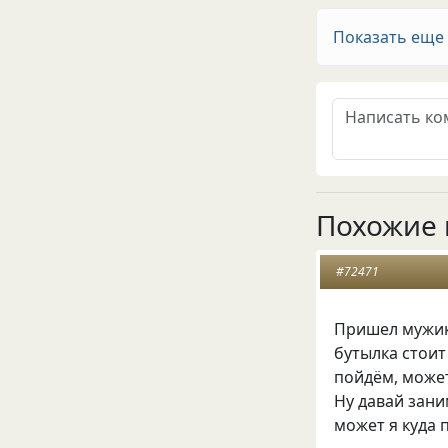
Показать еще
Похожие 
#72471
Пришел мужик
бутылка стоит
пойдём, может
Ну давай заним
может я куда 