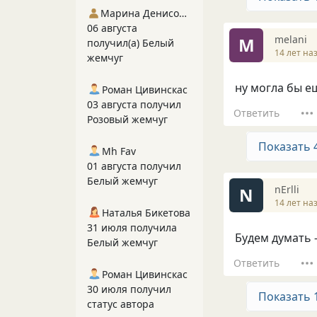
Марина Денисова 5
06 августа
melani
M
получил(а) Белый
14 лет на
жемчуг
ну могла бы ещ
Роман Цивинскас
03 августа получил
Ответить
Розовый жемчуг
Показать 
Mh Fav
01 августа получил
Белый жемчуг
nErlli
N
14 лет на
Наталья Бикетова
31 июля получила
Будем думать -
Белый жемчуг
Ответить
Роман Цивинскас
30 июля получил
Показать 
статус автора