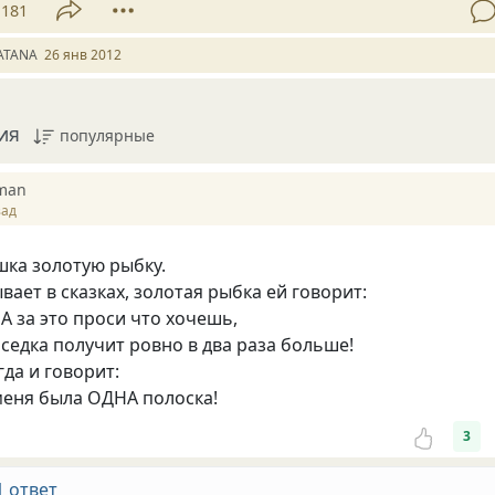
181
ATANA
26 янв 2012
ия
популярные
rman
зад
ка золотую рыбку.
вает в сказках, золотая рыбка ей говорит:
А за это проси что хочешь,
оседка получит ровно в два раза больше!
гда и говорит:
меня была ОДНА полоска!
3
1 ответ