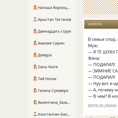
Наташа Воронцова
Арыстан Тастанов
#209516
Двенадцать струн
В семье спор,
Амалия Сирин
Муж:
— Я ТЕ ШУБУ
Демура
Жена:
— ПОДАРИЛ!
Dana Noire
— ЗИМНИЕ С
— ПОДАРИЛ!
Тай Ночка
— Нуу вот и и
— А, почему н
Галина Суховерх
— В чем? В но
Валентина_Захарова
автор не указан
Константин Балухта