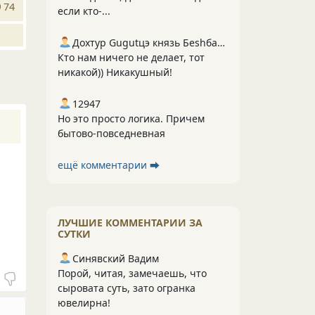
74
если кто-...
Дохтур Gugutцэ князь Беshбармакоff
Кто нам ничего не делает, тот
никакой)) Никакушный!
12947
Но это просто логика. Причем
бытово-повседневная
ещё комментарии ⮕
ЛУЧШИЕ КОММЕНТАРИИ ЗА
СУТКИ
Синявский Вадим
Порой, читая, замечаешь, что
сыровата суть, зато огранка
ювелирна!