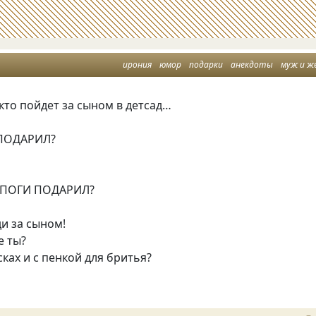
ирония
юмор
подарки
анекдоты
муж и ж
 кто пойдет за сыном в детсад…
 ПОДАРИЛ?
АПОГИ ПОДАРИЛ?
ди за сыном!
е ты?
сках и с пенкой для бритья?