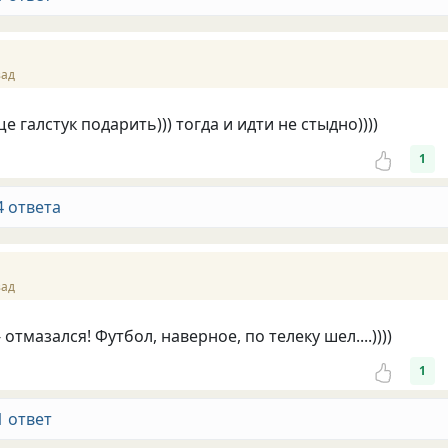
зад
е галстук подарить))) тогда и идти не стыдно))))
1
4 ответа
зад
 отмазался! Футбол, наверное, по телеку шел....))))
1
1 ответ