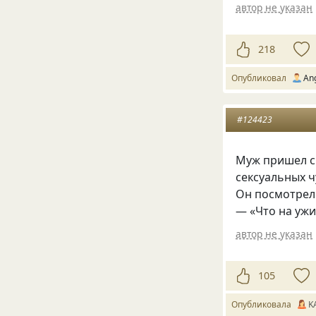
автор не указан
218
Опубликовал
Аn
#124423
Муж пришел с 
сексуальных ч
Он посмотрел 
— «Что на ужин
автор не указан
105
Опубликовала
K