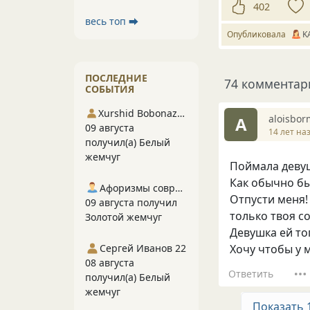
402
весь топ ⮕
Опубликовала
K
ПОСЛЕДНИЕ
74 комментар
СОБЫТИЯ
Xurshid Bobonazarov
aloisbo
A
09 августа
14 лет на
получил(а) Белый
жемчуг
Поймала девуш
Как обычно бы
Афоризмы современников
Отпусти меня! 
09 августа получил
только твоя с
Золотой жемчуг
Девушка ей то
Сергей Иванов 22
Хочу чтобы у 
08 августа
Ответить
получил(а) Белый
жемчуг
Показать 