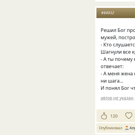
#84932
Решил Бог про
мужей, постро
- Кто слушает
Шагнули все к
- А ты почему
отвечает:
- А меня жена
ни шага…
И понял Бог ч
автор не указан
120
Опубликовал
Аn