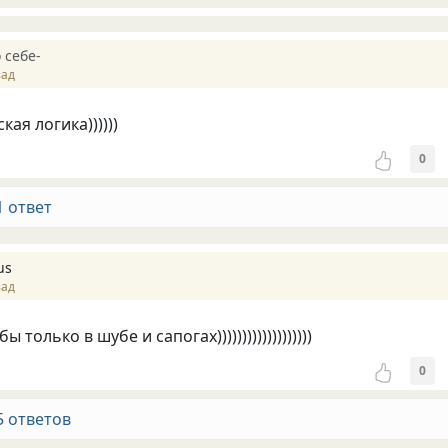
 себе-
зад
ая логика))))))
0
1 ответ
us
зад
ы только в шубе и сапогах)))))))))))))))))))
0
5 ответов