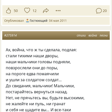
50
12
20
Опубликовал
Гостюющий
04 мая 2011
#275914
стихи
война
песни
Ах, война, что ж ты сделала, подлая:
стали тихими наши дворы,
наши мальчики головы подняли,
повзрослели они до поры,
на пороге едва помаячили
и ушли за солдатом солдат…
До свидания, мальчики! Мальчики,
постарайтесь вернуться назад.
Нет, не прячьтесь вы, будьте высокими,
не жалейте ни пуль, ни гранат
и себя не щадите вы… И все-таки