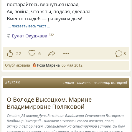
постарайтесь вернуться назад.
Ах, война, что ж ты, подлая, сделала:
Вместо свадеб — разлуки и дым!
… показать весь текст …
©
Булат Окуджава
232
22
6
3
Опубликовала
Роза Марена
05 мая 2012
#746286
стихи
память
владимир высоцкий
О Володе Высоцком. Марине
Владимировне Поляковой
Сегодня,25 января,День Рождение Владимира Семеновича Высоцкого.
Владимир Высоцкий - знаковая личность своего времени, поэт,
актер и автор песен, исполняемых на семиструнной гитаре. Он был
кумиром миллионов в нашей стране, и до сих пор его песни знают и