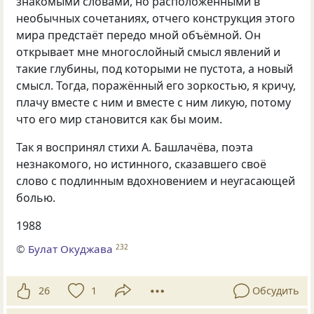
знакомыми словами
,
но расположенными в
необычных сочетаниях
,
отчего конструкция этого
мира предстаёт передо мной объёмной. Он
открывает мне многослойный смысл явлений и
такие глубины
,
под которыми не пустота
,
а новый
смысл. Тогда
,
поражённый его зоркостью
,
я кричу
,
плачу вместе с ним и вместе с ним ликую
,
потому
что его мир становится как бы моим.
Так я воспринял стихи А. Башлачёва
,
поэта
незнакомого
,
но истинного
,
сказавшего своё
слово с подлинным вдохновением и неугасающей
болью.
1988
©
Булат Окуджава
232
26
1
Обсудить