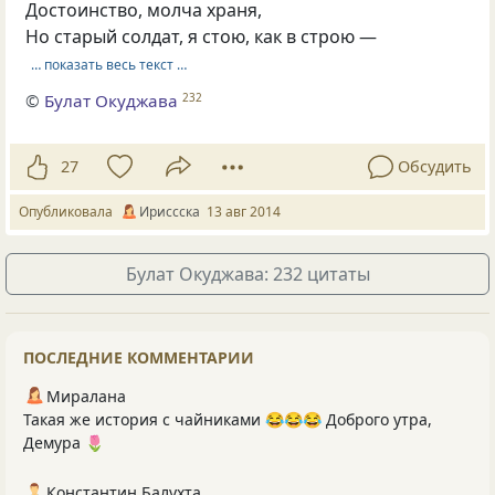
Достоинство, молча храня,
Но старый солдат, я стою, как в строю —
… показать весь текст …
©
Булат Окуджава
232
27
Обсудить
Опубликовала
Ириссска
13 авг 2014
Булат Окуджава: 232 цитаты
ПОСЛЕДНИЕ КОММЕНТАРИИ
Миралана
Такая же история с чайниками 😂😂😂 Доброго утра,
Демура 🌷
Константин Балухта