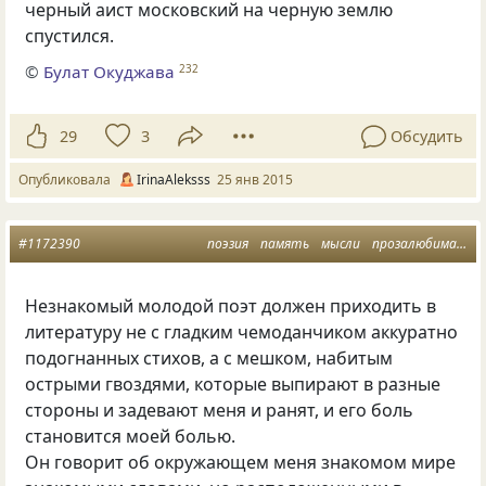
черный аист московский на черную землю
спустился.
©
Булат Окуджава
232
29
3
Обсудить
Опубликовала
IrinaAleksss
25 янв 2015
#1172390
поэзия
память
мысли
прозалюбимая
п
Незнакомый молодой поэт должен приходить в
литературу не с гладким чемоданчиком аккуратно
подогнанных стихов
,
а с мешком
,
набитым
острыми гвоздями
,
которые выпирают в разные
стороны и задевают меня и ранят
,
и его боль
становится моей болью.
Он говорит об окружающем меня знакомом мире