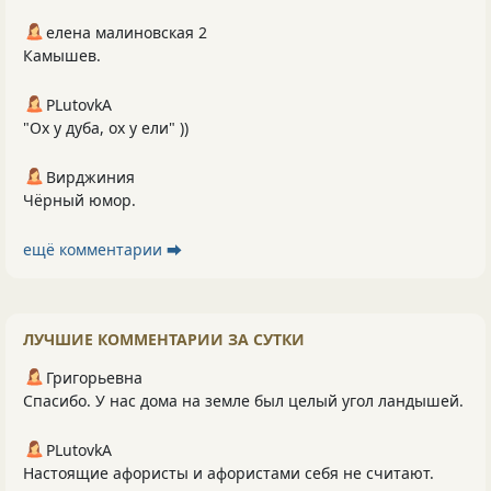
елена малиновская 2
Камышев.
PLutоvkА
"Ох у дуба, ох у ели" ))
Вирджиния
Чёрный юмор.
ещё комментарии ⮕
ЛУЧШИЕ КОММЕНТАРИИ ЗА СУТКИ
Григорьевна
Спасибо. У нас дома на земле был целый угол ландышей.
PLutоvkА
Настоящие афористы и афористами себя не считают.