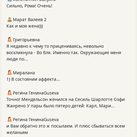
Сильно, Рома! Очень!
Марат Валеев 2
Как и моя жена)))
Григорьевна
Я недавно к чему то прицениваясь, невольно
воскликнула - Во бля. Именно так. Окружающие меня
люди по...
Миралана
1) В состоянии аффекта...
Регина ГенинаGuseva
Точно! Мендельсон женился на Сесиль Шарлотте Софи
Жанрено У пары было пятеро детей: Карл, Мари...
Регина ГенинаGuseva
и Вам обратно это ж посылаем. И плюс сбываться всем
желаньям