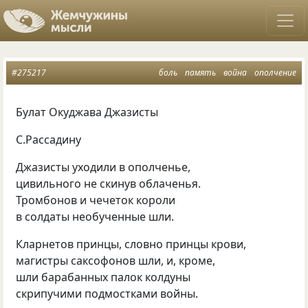
#275217
боль
память
война
ополчение
Булат Окуджава Джазисты
С.Рассадину
Джазисты уходили в ополченье,
цивильного не скинув облаченья.
Тромбонов и чечеток короли
в солдаты необученные шли.
Кларнетов принцы, словно принцы крови,
магистры саксофонов шли, и, кроме,
шли барабанных палок колдуны
скрипучими подмостками войны.