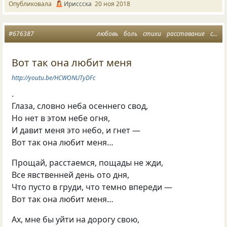
Опубликовала
Ириссска
20 ноя 2018
#676387
любовь
боль
стихи
расставание
стихилюбимые
Вот так она любит меня
http://youtu.be/HCWONUTyDFc
.
Глаза, словно неба осеннего свод,
Но нет в этом небе огня,
И давит меня это небо, и гнет —
Вот так она любит меня…
Прощай, расстаемся, пощады не жди,
Все явственней день ото дня,
Что пусто в груди, что темно впереди —
Вот так она любит меня…
Ах, мне бы уйти на дорогу свою,