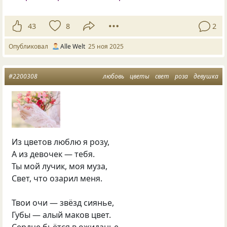
43
8
2
Опубликовал
Alle Welt
25 ноя 2025
#2200308
любовь
цветы
свет
роза
девушка
Из цветов люблю я розу,
А из девочек — тебя.
Ты мой лучик, моя муза,
Свет, что озарил меня.
Твои очи — звёзд сиянье,
Губы — алый маков цвет.
Сердце бьётся в ожиданье,