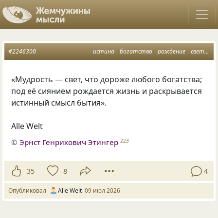
#2246300
истина
богатство
рождение
свет
му
«Мудрость — свет, что дороже любого богатства;
под её сиянием рождается жизнь и раскрывается
истинный смысл бытия».
Alle Welt
©
Эрнст Генрихович Этингер
223
35
8
4
Опубликовал
Alle Welt
09 июл 2026