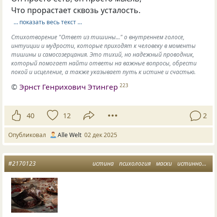
Что прорастает сквозь усталость.
… показать весь текст …
Стихотворение "Ответ из тишины..." о внутреннем голосе,
интуиции и мудрости, которые приходят к человеку в моменты
тишины и самосозерцания. Это тихий, но надежный проводник,
который помогает найти ответы на важные вопросы, обрести
покой и исцеление, а также указывает путь к истине и счастью.
©
Эрнст Генрихович Этингер
223
40
12
2
Опубликовал
Alle Welt
02 дек 2025
#2170123
истина
психология
маски
истинное лицо