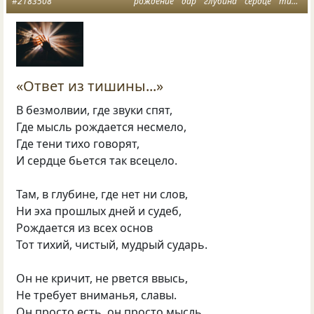
#2183508
рождение
дар
глубина
сердце
тишина и мысли
«Ответ из тишины...»
В безмолвии, где звуки спят,
Где мысль рождается несмело,
Где тени тихо говорят,
И сердце бьется так всецело.
Там, в глубине, где нет ни слов,
Ни эха прошлых дней и судеб,
Рождается из всех основ
Тот тихий, чистый, мудрый сударь.
Он не кричит, не рвется ввысь,
Не требует вниманья, славы.
Он просто есть, он просто мысль,