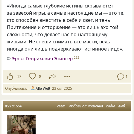
«Иногда самые глубокие истины скрываются
за завесой игры, а самые настоящие мы — это те,
кто способен вместить в себя и свет, и тень.
Притяжение и отторжение — это лишь эхо той
сложности, что делает нас по-настоящему
живыми. Не спеши снимать все маски, ведь
иногда они лишь подчеркивают истинное лицо».
©
Эрнст Генрихович Этингер
223
47
8
1
Опубликовал
Alle Welt
23 окт 2025
#2181556
свет
любовь отношения
годы
любимые глаза