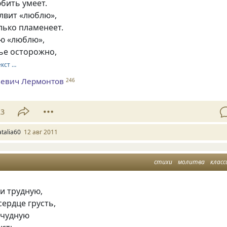
юбить умеет.
лвит «люблю»,
лько пламенеет.
рю «люблю»,
ье осторожно,
екст …
евич Лермонтов
246
23
atalia60
12 авг 2011
стихи
молитва
класс
и трудную,
сердце грусть,
 чудную