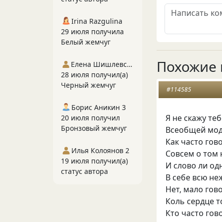
Irina Razgulina
29 июля получила
Белый жемчуг
Похожие 
Елена Шишлевская
28 июля получил(а)
Черный жемчуг
#114585
Борис Аникин 3
Я не скажу те
20 июля получил
Бронзовый жемчуг
Всеобщей мод
Как часто гов
Илья Колоянов 2
Совсем о том
19 июля получил(а)
И слово ли о
статус автора
В себе всю не
Нет, мало гов
Коль сердце т
Кто часто гов