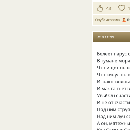
43
Опубликовала
Л
#1033199
Белеет парус
В тумане моря
Что ищет он в
Что кинул он
Играют волны
И мачта гнетс
Увы! Он счаст
И не от счаст
Под ним струя
Над ним луч 
А он, мятежны