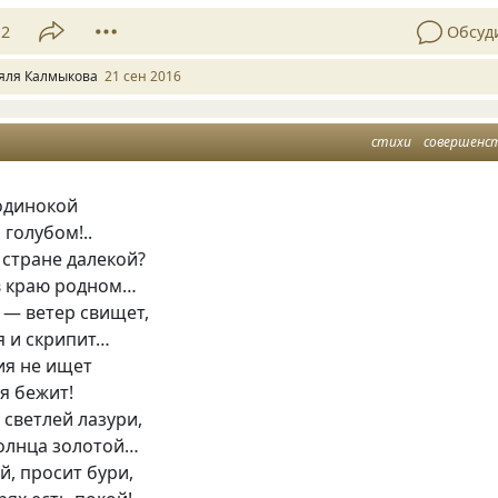
12
Обсуд
яля Калмыкова
21 сен 2016
стихи
совершенс
 одинокой
 голубом!..
 стране далекой?
 в краю родном…
 — ветер свищет,
я и скрипит…
ия не ищет
ия бежит!
 светлей лазури,
солнца золотой…
й, просит бури,