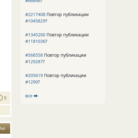
#66846
?
#2217408
Повтор публикации
#1045829
?
#1345200
Повтор публикации
#1181036
?
#568558
Повтор публикации
#129287
?
#205619
Повтор публикации
#1290
?
все ⮕
5
дца