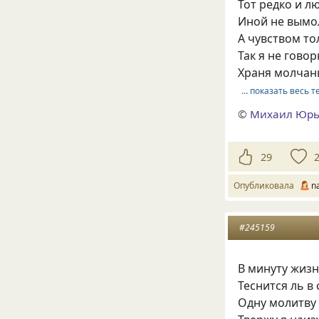
Тот редко и л
Иной не вымо
А чувством то
Так я не гово
Храня молчан
… показать весь т
©
Михаил Юрь
29
Опубликовала
n
#245159
В минуту жизн
Теснится ль в 
Одну молитву