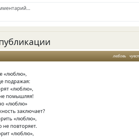
публикации
любовь
чувс
бе «люблю»,
е подражая:
орят «люблю»,
 не помышляя!
дно «люблю»
жность заключает?
орить «люблю»,
о не повторяет.
орит «люблю»,