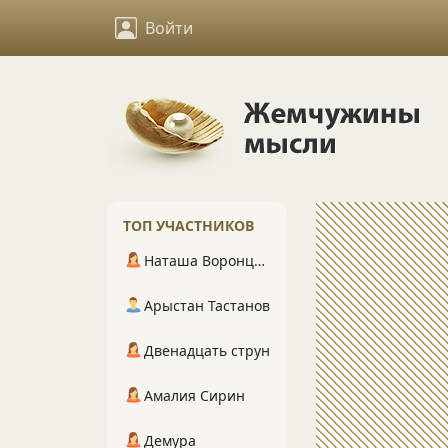
Войти
ТОП УЧАСТНИКОВ
Наташа Воронцова
Арыстан Тастанов
Двенадцать струн
Амалия Сирин
Демура