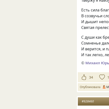
Твержу я наиз
Есть сила бла
В созвучьи сл
И дышит непо
Святая прелес
С души как бр
Сомненье дал
И верится, и п
И так легко, л
©
Михаил Юрь
34
Опубликовала
M
#928460