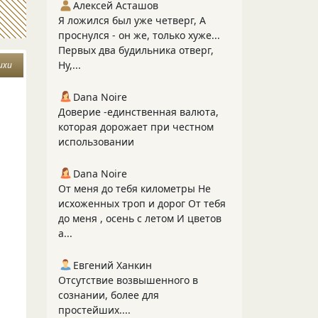
Алексей Асташов
Я ложился был уже четверг, А
проснулся - он же, только хуже...
Первых два будильника отверг,
Ну,...
ихи
Dana Noire
Доверие -единственная валюта,
которая дорожает при честном
использовании
Dana Noire
От меня до тебя километры Не
исхоженных троп и дорог От тебя
до меня , осень с летом И цветов
а...
Евгений Ханкин
Отсутствие возвышенного в
сознании, более для
простейших....