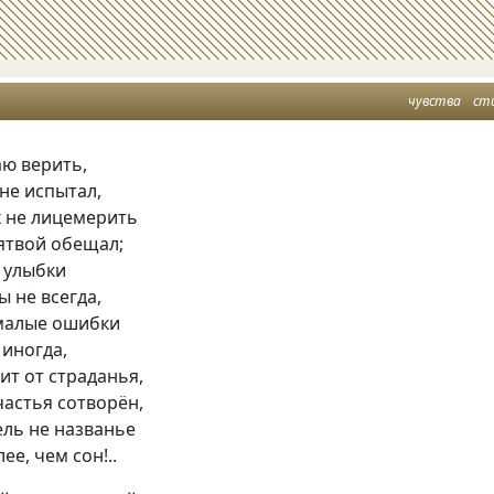
чувства
ст
аю верить,
 не испытал,
х не лицемерить
лятвой обещал;
 улыбки
 не всегда,
малые ошибки
иногда,
ит от страданья,
частья сотворён,
ель не названье
ее, чем сон!..