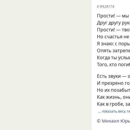
К #928174
Прости! — мы 
Друг другу ру
Прости! — тво
Но счастья не
Я знаю: с пор
Опять затреп
Когда ты усл
Того, кто поги
Есть звуки — 
И презрено г
Но их позабы
Как жизнь, он
Как в гробе, 
… показать весь т
©
Михаил Юрь