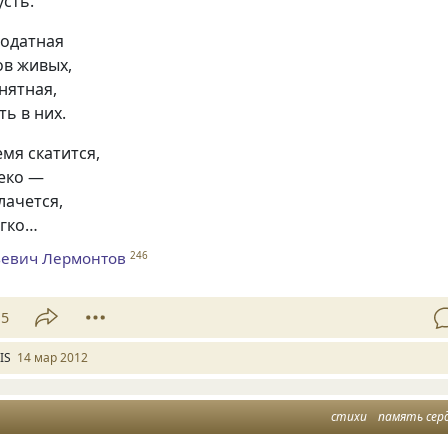
усть.
годатная
ов живых,
нятная,
ть в них.
емя скатится,
еко —
лачется,
егко…
евич Лермонтов
246
15
IS
14 мар 2012
стихи
память сер