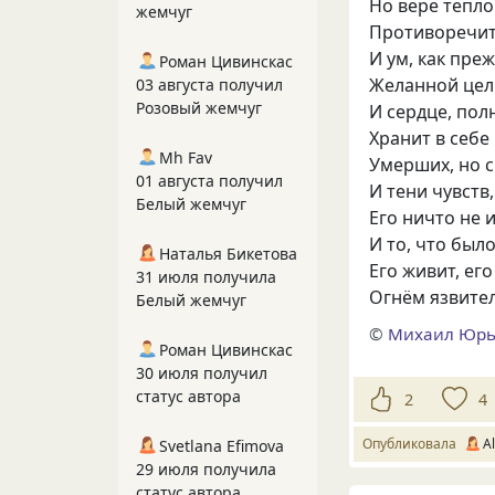
Но вере тепл
жемчуг
Противоречит
И ум, как пре
Роман Цивинскас
Желанной цели
03 августа получил
Розовый жемчуг
И сердце, пол
Хранит в себе
Mh Fav
Умерших, но с
01 августа получил
И тени чувств,
Белый жемчуг
Его ничто не и
И то, что было
Наталья Бикетова
Его живит, его
31 июля получила
Огнём язвите
Белый жемчуг
©
Михаил Юрь
Роман Цивинскас
30 июля получил
статус автора
2
4
Опубликовала
A
Svetlana Efimova
29 июля получила
статус автора