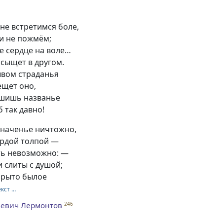
не встретимся боле,
ки не пожмём;
е сердце на воле…
 сыщет в другом.
ывом страданья
ещет оно,
ышишь названье
б так давно!
значенье ничтожно,
ордой толпой —
ть невозможно: —
и слиты с душой;
зарыто былое
екст …
евич Лермонтов
246