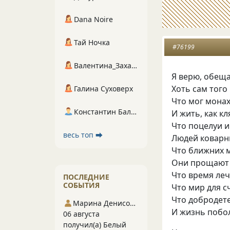
Dana Noire
Тай Ночка
#76199
Валентина_Захарова
Я верю, обещ
Хоть сам того
Галина Суховерх
Что мог мона
Константин Балухта
И жить, как к
Что поцелуи и
весь топ ⮕
Людей коварны
Что ближних 
Они прощают 
Что время леч
ПОСЛЕДНИЕ
СОБЫТИЯ
Что мир для с
Что добродет
Марина Денисова 5
И жизнь побол
06 августа
получил(а) Белый