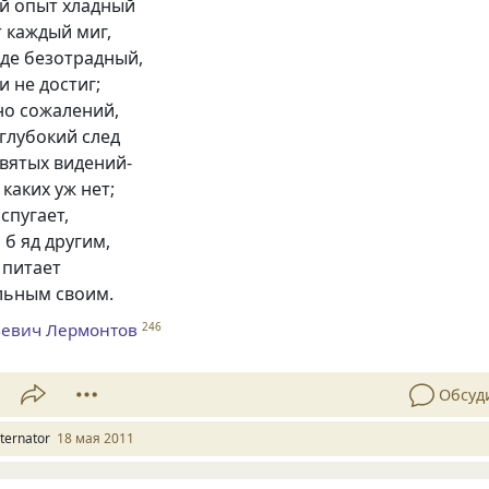
ой опыт хладный
 каждый миг,
жде безотрадный,
 не достиг;
но сожалений,
 глубокий след
вятых видений-
 каких уж нет;
спугает,
 б яд другим,
 питает
льным своим.
евич Лермонтов
246
Обсуд
lternator
18 мая 2011