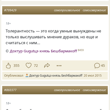
#799429
самопроизвольное
самоизвержение
18+
Толерантность — это когда умные вынуждены не
только выслушивать мнение дураков, но еще и
считаться с ним…
©
Дохтур Gugutцэ князь Бешбармакоff
8459
355
72
45
Опубликовал
Дохтур Gugutцэ князь Беshбармакоff
20 июл 2015
#860377
самопроизвольное
самоизвержение
18+