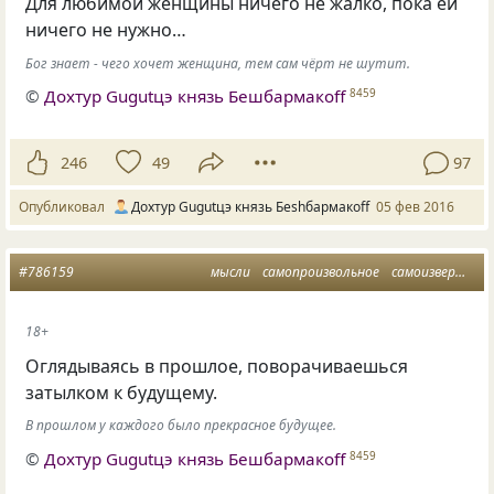
Для любимой женщины ничего не жалко, пока ей
ничего не нужно…
Бог знает - чего хочет женщина, тем сам чёрт не шутит.
©
Дохтур Gugutцэ князь Бешбармакоff
8459
246
49
97
Опубликовал
Дохтур Gugutцэ князь Беshбармакоff
05 фев 2016
#786159
мысли
самопроизвольное
самоизвержение
18+
Оглядываясь в прошлое, поворачиваешься
затылком к будущему.
В прошлом у каждого было прекрасное будущее.
©
Дохтур Gugutцэ князь Бешбармакоff
8459