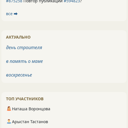
#875258
Повтор публикации
#594823
?
все ⮕
АКТУАЛЬНО
день строителя
в память о маме
воскресенье
ТОП УЧАСТНИКОВ
Наташа Воронцова
Арыстан Тастанов