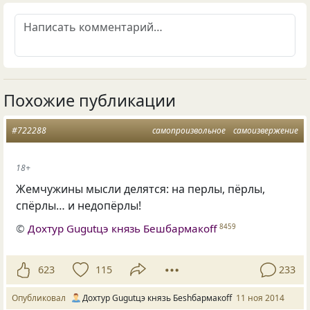
Похожие публикации
#722288
самопроизвольное
самоизвержение
18+
Жемчужины мысли делятся: на перлы, пёрлы,
спёрлы… и недопёрлы!
©
Дохтур Gugutцэ князь Бешбармакоff
8459
623
115
233
Опубликовал
Дохтур Gugutцэ князь Беshбармакоff
11 ноя 2014