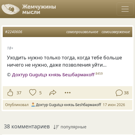
#2240606
самопроизвольное
самоизвержение
18+
Уходить нужно только тогда, когда тебе больше
ничего не нужно, даже позволения уйти…
©
Дохтур Gugutцэ князь Бешбармакоff
8459
37
5
38
Опубликовал
Дохтур Gugutцэ князь Беshбармакоff
17 июн 2026
38 комментариев
популярные