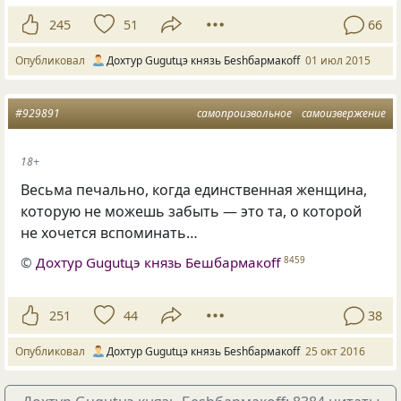
245
51
66
Опубликовал
Дохтур Gugutцэ князь Беshбармакоff
01 июл 2015
#929891
самопроизвольное
самоизвержение
18+
Весьма печально, когда единственная женщина,
которую не можешь забыть — это та, о которой
не хочется вспоминать…
©
Дохтур Gugutцэ князь Бешбармакоff
8459
251
44
38
Опубликовал
Дохтур Gugutцэ князь Беshбармакоff
25 окт 2016