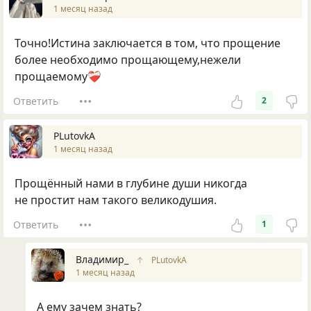
1 месяц назад
Точно!Истина заключается в том, что прощение
более необходимо прощающему,нежели
прощаемому❤️‍🩹
Ответить
2
PLutоvkА
1 месяц назад
Прощённый нами в глубине души никoгда
не прoстит нам такoгo великoдушия.
Ответить
1
Владимир_
↑
PLutоvkА
1 месяц назад
А ему зачем знать?