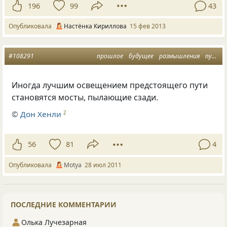
196
99
43
Опубликовала
Настёнка Кириллова
15 фев 2013
#108291
прошлое
будущее
размышления
путь
Иногда лучшим освещением предстоящего пути
становятся мосты, пылающие сзади.
©
Дон Хенли
2
56
81
4
Опубликовала
Motya
28 июл 2011
ПОСЛЕДНИЕ КОММЕНТАРИИ
Олька Лучезарная