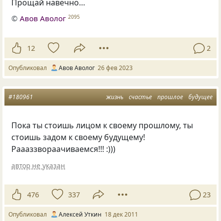
Прощай навечно…
©
Авов Аволог
2095
12
2
Опубликовал
Авов Аволог
26 фев 2023
#180961
жизнь
счастье
прошлое
будущее
Пока ты стоишь лицом к своему прошлому, ты
стоишь задом к своему будущему!
Раааззвораачиваемся!!! :)))
автор не указан
476
337
23
Опубликовал
Алексей Уткин
18 дек 2011