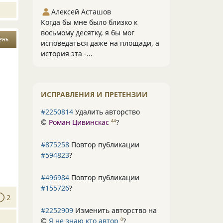
Алексей Асташов
Когда бы мне было близко к
восьмому десятку, я бы мог
ень
исповедаться даже на площади, а
история эта -...
ИСПРАВЛЕНИЯ И ПРЕТЕНЗИИ
#2250814
Удалить авторство
©
Роман Цивинскас
?
44
#875258
Повтор публикации
#594823
?
#496984
Повтор публикации
#155726
?
2
#2252909
Изменить авторство на
©
Я не знаю кто автор
?
0