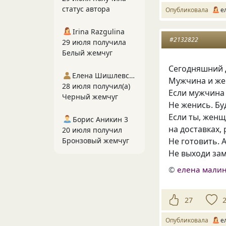
статус автора
Опубликовала
е
Irina Razgulina
#2132822
29 июля получила
Белый жемчуг
Сегодняшний 
Елена Шишлевская
Мужчина и ж
28 июля получил(а)
Если мужчина 
Черный жемчуг
Не женись. Бу
Если ты, жен
Борис Аникин 3
на доставках,
20 июля получил
Не готовить. 
Бронзовый жемчуг
Не выходи за
©
елена малин
27
Опубликовала
е