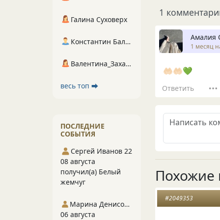
1 комментари
Галина Суховерх
Амалия 
Константин Балухта
1 месяц н
Валентина_Захарова
🤲🏻🤲🏻💚
весь топ ⮕
Ответить
ПОСЛЕДНИЕ
СОБЫТИЯ
Сергей Иванов 22
08 августа
Похожие 
получил(а) Белый
жемчуг
#2049353
Марина Денисова 5
06 августа