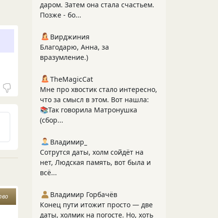
даром. Затем она стала счастьем.
Позже - бо...
Вирджиния
Благодарю, Анна, за
вразумление.)
TheMagicCat
Мне про хвостик стало интересно,
что за смысл в этом. Вот нашла:
📚Так говорила Матронушка
(сбор...
Владимир_
Сотрутся даты, холм сойдёт на
нет, Людская память, вот была и
всё...
Владимир Горбачёв
тво
Конец пути итожит просто — две
даты, холмик на погосте. Но, хоть