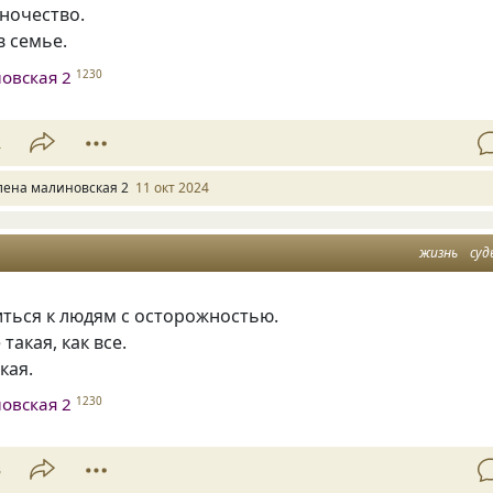
ночество.
в семье.
овская 2
1230
2
лена малиновская 2
11 окт 2024
жизнь
суд
иться к людям с осторожностью.
такая, как все.
кая.
овская 2
1230
3