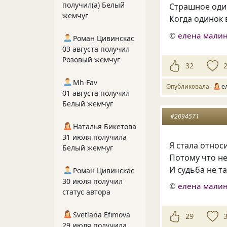
получил(а) Белый
Страшное оди
жемчуг
Когда одинок 
©
елена малин
Роман Цивинскас
03 августа получил
Розовый жемчуг
32
Mh Fav
Опубликовала
е
01 августа получил
Белый жемчуг
#2094571
Наталья Бикетова
31 июля получила
Я стала относ
Белый жемчуг
Потому что не 
И судьба не та
Роман Цивинскас
30 июля получил
©
елена малин
статус автора
Svetlana Efimova
29
29 июля получила