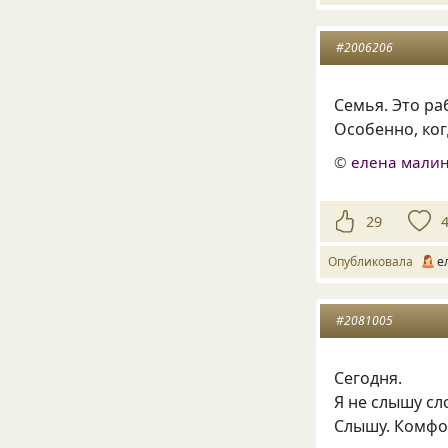
#2006206
Семья. Это ра
Особенно, ког
©
елена малин
29
Опубликовала
е
#2081005
Сегодня.
Я не слышу сл
Слышу. Комфо