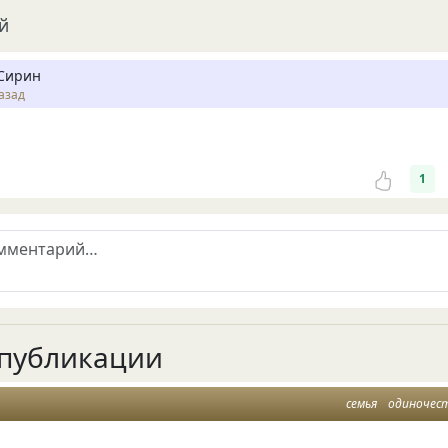
й
Сирин
азад
1
публикации
семья
одиночес