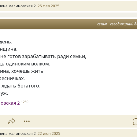
лена малиновская 2
25 фев 2025
семья
сегодняшний д
день.
енщина.
не готов зарабатывать ради семьи,
дь одиноким волком.
щина, хочешь жить
 ресничках.
А ждать богатого.
муж.
овская 2
1230
2
лена малиновская 2
22 июн 2025