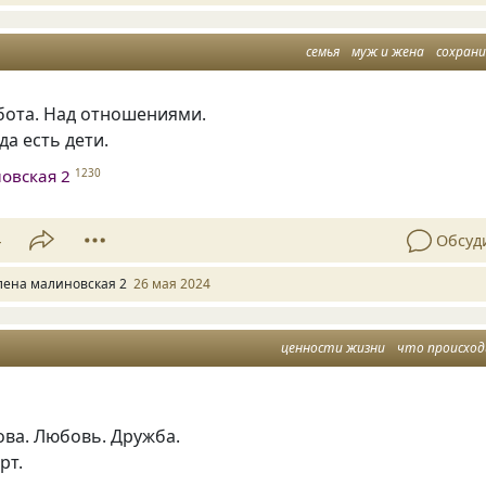
семья
муж и жена
сохран
бота. Над отношениями.
да есть дети.
овская 2
1230
4
Обсуд
лена малиновская 2
26 мая 2024
ценности жизни
что происхо
ова. Любовь. Дружба.
рт.