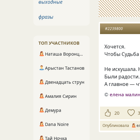
выходные
фразы
#2239800
ТОП УЧАСТНИКОВ
Хочется.
Чтобы Судьба 
Наташа Воронцова
Арыстан Тастанов
Не искушала. 
Были радости.
Двенадцать струн
А главное — ч
©
елена малин
Амалия Сирин
Демура
20
Dana Noire
Опубликовала
е
Тай Ночка