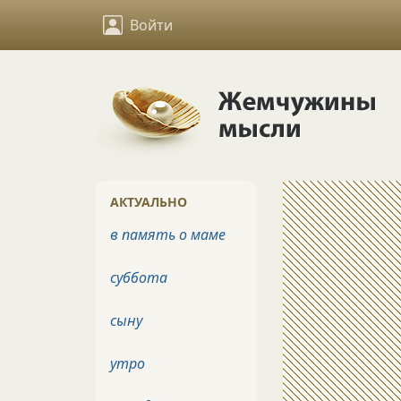
Войти
АКТУАЛЬНО
в память о маме
суббота
сыну
утро