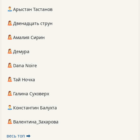
Арыстан Тастанов
Двенадцать струн
Амалия Сирин
Демура
Dana Noire
Тай Ночка
Галина Суховерх
Константин Балухта
Валентина_Захарова
весь топ ⮕