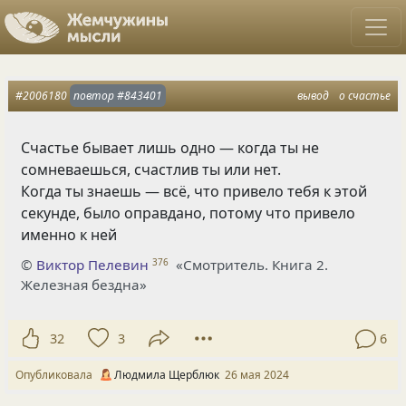
#2006180
повтор
#843401
вывод
о счастье
Счастье бывает лишь одно — когда ты не
сомневаешься, счастлив ты или нет.
Когда ты знаешь — всё, что привело тебя к этой
секунде, было оправдано, потому что привело
именно к ней
©
Виктор Пелевин
«Смотритель. Книга 2.
376
Железная бездна»
32
3
6
Опубликовала
Людмила Щерблюк
26 мая 2024