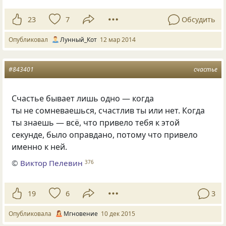
23
7
Обсудить
Опубликовал
Лунный_Кот
12 мар 2014
#843401
счастье
Счастье бывает лишь одно — когда
ты не сомневаешься, счастлив ты или нет. Когда
ты знаешь — всё, что привело тебя к этой
секунде, было оправдано, потому что привело
именно к ней.
©
Виктор Пелевин
376
19
6
3
Опубликовала
Мгновение
10 дек 2015