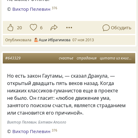
©
Виктор Пелевин
376
20
6
Обсудить
Опубликовала
Аши Ибрагимова
07 ноя 2013
#643329
счастье
страдания
цитата из книги
м
Но есть закон Гаутамы, — сказал Дракула, —
открытый двадцать пять веков назад. Когда
никаких классиков-гуманистов еще в проекте
не было. Он гласит: «любое движение ума,
занятого поиском счастья, является страданием
или становится его причиной».
Виктор Пелевин. Бэтман Аполло
©
Виктор Пелевин
376