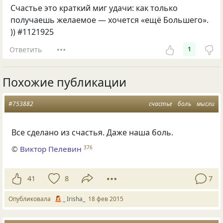
Счастье это краткий миг удачи: как только
получаешь желаемое — хочется «ещё Большего».
)) #1121925
Ответить
1
Похожие публикации
#753882
счастье
боль
мысли
Все сделано из счастья. Даже наша боль.
©
Виктор Пелевин
376
41
8
7
Опубликовала
_ Irisha_
18 фев 2015