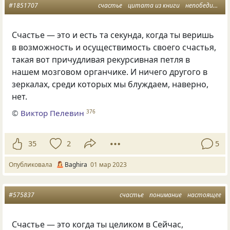
#1851707
счастье
цитата из книги
непобедимое солнце
Счастье — это и есть та секунда, когда ты веришь
в возможность и осуществимость своего счастья,
такая вот причудливая рекурсивная петля в
нашем мозговом органчике. И ничего другого в
зеркалах, среди которых мы блуждаем, наверно,
нет.
©
Виктор Пелевин
376
35
2
5
Опубликовала
Baghira
01 мар 2023
#575837
счастье
понимание
настоящее
Счастье — это когда ты целиком в Сейчас,