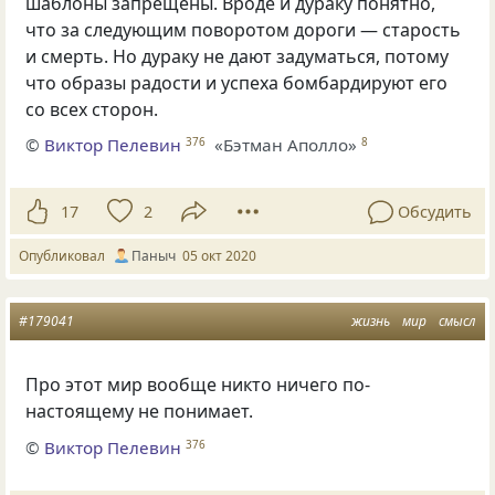
шаблоны запрещены. Вроде и дураку понятно,
что за следующим поворотом дороги — старость
и смерть. Но дураку не дают задуматься, потому
что образы радости и успеха бомбардируют его
со всех сторон.
©
Виктор Пелевин
«Бэтман Аполло»
376
8
17
2
Обсудить
Опубликовал
Паныч
05 окт 2020
#179041
жизнь
мир
смысл
Про этот мир вообще никто ничего по-
настоящему не понимает.
©
Виктор Пелевин
376