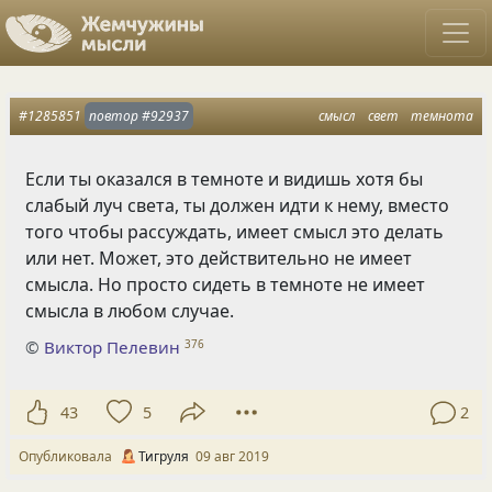
#1285851
повтор
#92937
смысл
свет
темнота
Если ты оказался в темноте и видишь хотя бы
слабый луч света
,
ты должен идти к нему
,
вместо
того чтобы рассуждать
,
имеет смысл это делать
или нет. Может
,
это действительно не имеет
смысла. Но просто сидеть в темноте не имеет
смысла в любом случае.
©
Виктор Пелевин
376
43
5
2
Опубликовала
Тигруля
09 авг 2019