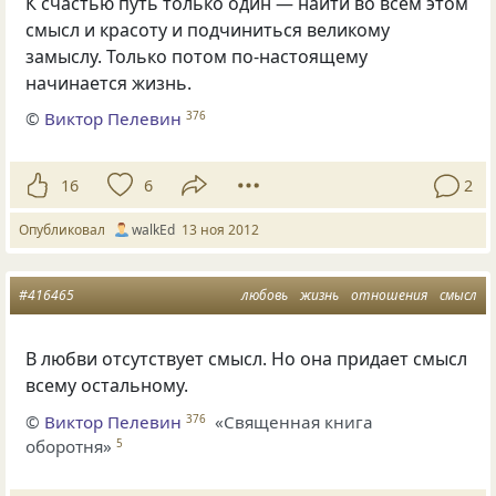
К счастью путь только один — найти во всем этом
смысл и красоту и подчиниться великому
замыслу. Только потом по-настоящему
начинается жизнь.
©
Виктор Пелевин
376
16
6
2
Опубликовал
walkEd
13 ноя 2012
#416465
любовь
жизнь
отношения
смысл
В любви отсутствует смысл. Но она придает смысл
всему остальному.
©
Виктор Пелевин
«Священная книга
376
оборотня»
5