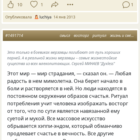
10
1
1
Опубликовала
luchiya
14 янв 2013
#1491714
смысл
восторг
ритуал
жизнь и смерть
Это только в боевиках мерзавцы погибают от пуль хороших
парней. А в реальной жизни мерзавцы – самые жизнестойкие
существа из всех млекопитающих. Сергей МИНАЕВ "Духless"
Этот мир — мир страдания, — сказал он. — Любая
радость в нем мимолетна. Она берет начало в
боли и растворяется в ней. Но люди находятся в
постоянном окружении образов счастья. Ритуал
потребления учит человека изображать восторг
от того, что по сути является навязанной ему
суетой и мукой. Все массовое искусство
обрывается хэппи-эндом, который обманчиво
продлевает счастье в вечность. Все другие