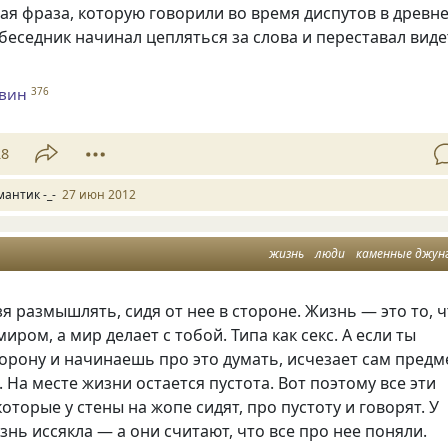
я фраза, которую говорили во время диспутов в древн
обеседник начинал цепляться за слова и переставал вид
евин
376
28
мантик -_-
27 июн 2012
жизнь
люди
каменные джун
я размышлять, сидя от нее в стороне. Жизнь — это то, 
иром, а мир делает с тобой. Типа как секс. А если ты
орону и начинаешь про это думать, исчезает сам предм
На месте жизни остается пустота. Вот поэтому все эти
которые у стены на жопе сидят, про пустоту и говорят. У
знь иссякла — а они считают, что все про нее поняли.