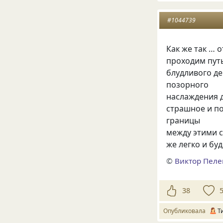
#1044739
Как же так … 
проходим путь
блудливого д
позорного
наслаждения д
страшное и по
границы
между этими с
же легко и бу
©
Виктор Пел
38
Опубликовала
Т