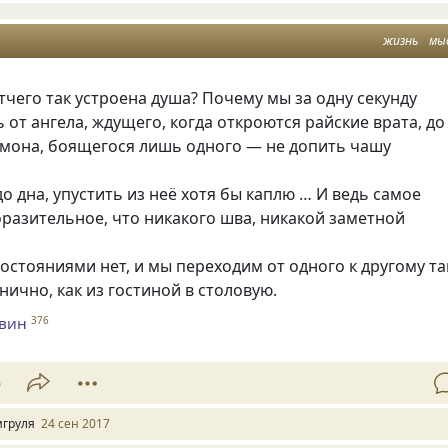
жизнь
мы
отчего так устроена душа? Почему мы за одну секунду
 от ангела, ждущего, когда откроются райские врата, до
емона, боящегося лишь одного — не допить чашу
о дна, упустить из неё хотя бы каплю … И ведь самое
разительное, что никакого шва, никакой заметной
остояниями нет, и мы переходим от одного к другому та
днично, как из гостиной в столовую.
евин
376
5
игруля
24 сен 2017