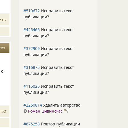
#519672
Исправить текст
публикации?
ить
#425466
Исправить текст
публикации?
сли
#372909
Исправить текст
публикации?
#316875
Исправить текст
ак
публикации?
#115025
Исправить текст
публикации?
#2250814
Удалить авторство
©
Роман Цивинскас
?
46
52
#875258
Повтор публикации