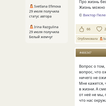
Про жизнь бе
Svetlana Efimova
Жизнь можно 
29 июля получила
©
Виктор Пел
статус автора
Irina Razgulina
66
29 июля получила
Белый жемчуг
Опубликовала
b
#466347
Вопрос о том,
вопрос, что о
ничего не ожи
Мне кажется, 
в жизни. А см
от неё не мы,
что нас окруж