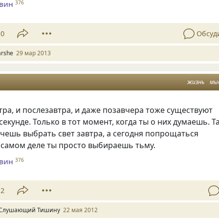
евин
376
10
Обсуд
arshe
29 мар 2013
жизнь
мы
втра, и послезавтра, и даже позавчера тоже существуют
секунде. Только в тот момент, когда ты о них думаешь. Т
очешь выбрать свет завтра, а сегодня попрощаться
а самом деле ты просто выбираешь тьму.
евин
376
12
Слушающий Тишину
22 мая 2012