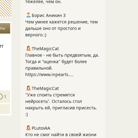
тяжелее, чем он.
Борис Аникин 3
Чем умнее кажется решение, тем
дальше оно от простого и
ты
верного.:)
ит
TheMagicCat
Главное - не быть предвзятым, да.
Тогда и "оценка" будет более
правильной.
https://www.inpearls....
TheMagicCat
"Уже споить стремятся
1
нейросеть". Осталось стол
накрыть ей, пригласив присесть.
:)
PLutоvkА
Кто не смог найти в своей жизни