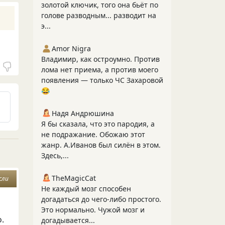
золотой ключик, того она бьёт по
голове разводным... разводит на
э...
Amor Nigra
Владимир, как остроумно. Против
лома нет приема, а против моего
появления — только ЧС Захаровой
😂
Надя Андрюшина
Я бы сказала, что это пародия, а
не подражание. Обожаю этот
жанр. А.Иванов был силён в этом.
Здесь,...
TheMagicCat
сли
Не каждый мозг способен
догадаться до чего-либо простого.
Это нормально. Чужой мозг и
о.
догадывается...