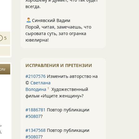
всегда.
Синявский Вадим
Порой, читая, замечаешь, что
сыровата суть, зато огранка
5
ювелирна!
ИСПРАВЛЕНИЯ И ПРЕТЕНЗИИ
сли
#2107576
Изменить авторство на
©
Светлана
Володина
Художественный
1
фильм «Ищите женщину»
?
#1886781
Повтор публикации
#50807
?
,
#1347568
Повтор публикации
.
#50807
?