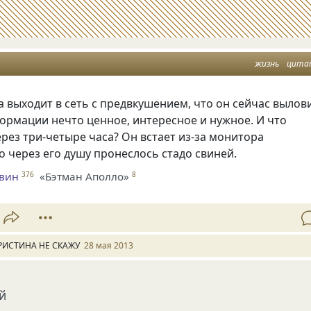
жизнь
цита
а выходит в сеть с предвкушением, что он сейчас вылов
ормации нечто ценное, интересное и нужное. И что
рез три-четыре часа? Он встает из-за монитора
то через его душу пронеслось стадо свиней.
евин
«Бэтман Аполло»
376
8
РИСТИНА НЕ СКАЖУ
28 мая 2013
й