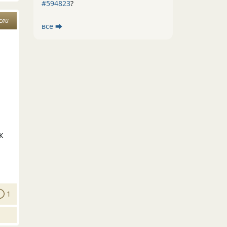
#594823
?
сли
все ⮕
к
1