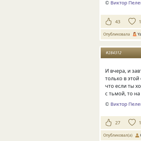
©
Виктор Пел
43
Опубликовала
Y
#284312
И вчера, и за
только в этой 
что если ты х
с тьмой, то н
©
Виктор Пел
27
Опубликовал(а)