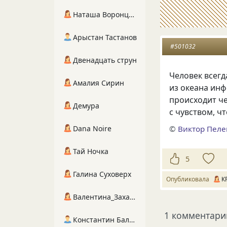
Наташа Воронцова
Арыстан Тастанов
#501032
Двенадцать струн
Человек всегд
Амалия Сирин
из океана инф
происходит че
Демура
с чувством, ч
©
Виктор Пел
Dana Noire
Тай Ночка
5
Галина Суховерх
Опубликовала
К
Валентина_Захарова
1 комментари
Константин Балухта