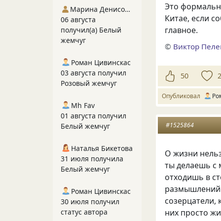
Это формальна
Марина Денисова 5
Китае, если с
06 августа
главное.
получил(а) Белый
жемчуг
©
Виктор Пел
Роман Цивинскас
03 августа получил
50
Розовый жемчуг
Опубликовал
Ро
Mh Fav
01 августа получил
#1525864
Белый жемчуг
Наталья Бикетова
О жизни нельз
31 июля получила
ты делаешь с м
Белый жемчуг
отходишь в ст
размышлений. 
Роман Цивинскас
созерцатели, 
30 июля получил
них просто жи
статус автора