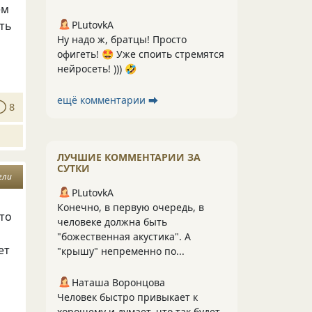
ем
PLutоvkА
еть
Ну надо ж, братцы! Просто
офигеть! 🤩 Уже споить стремятся
нейросеть! ))) 🤣
ещё комментарии ⮕
8
ЛУЧШИЕ КОММЕНТАРИИ ЗА
СУТКИ
гли
PLutоvkА
Конечно, в первую очередь, в
что
человеке должна быть
"божественная акустика". А
ет
"крышу" непременно по...
Наташа Воронцова
Человек быстро привыкает к
хорошему и думает, что так будет