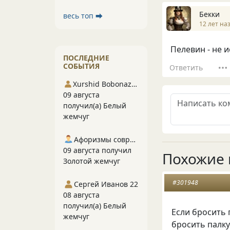
Бекки
весь топ ⮕
12 лет на
Пелевин - не и
ПОСЛЕДНИЕ
СОБЫТИЯ
Ответить
Xurshid Bobonazarov
09 августа
получил(а) Белый
жемчуг
Афоризмы современников
09 августа получил
Похожие 
Золотой жемчуг
#301948
Сергей Иванов 22
08 августа
получил(а) Белый
Если бросить п
жемчуг
бросить палку