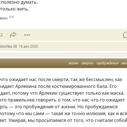
сполезно думать.
только жить.
евин
376
22
abochka 38
18 дек 2020
жизнь
смерть
пробуждение
мы
 что ожидает нас после смерти, так же бессмыслен, как
жидает Арлекина после костюмированного бала. Его
дает, потому что Арлекин существует только как маска.
что правильнее говорить о том, что нас что-то ожидает
ерть — это пробуждение от жизни. Но пробуждаемся
 потому что мы сами — такая же точно иллюзия, как и всё
ает. Умирая, мы просыпаемся от того, что считали собой