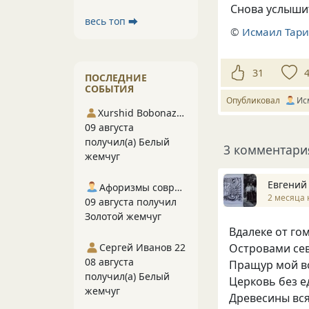
Снова услышит
весь топ ⮕
©
Исмаил Тар
31
ПОСЛЕДНИЕ
СОБЫТИЯ
Опубликовал
Ис
Xurshid Bobonazarov
09 августа
получил(а) Белый
3 комментари
жемчуг
Евгений
Афоризмы современников
2 месяца 
09 августа получил
Золотой жемчуг
Вдалеке от гом
Сергей Иванов 22
Островами сев
08 августа
Пращур мой во
получил(а) Белый
Церковь без ед
жемчуг
Древесины вся