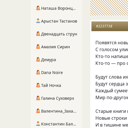
Наташа Воронцова
Арыстан Тастанов
#2237738
Двенадцать струн
Появятся нов
Амалия Сирин
С голосом ули
Кто-то напише
Демура
Кто-то — про 
Dana Noire
Будут слова и
Будут сердца 
Тай Ночка
Каждый сумеет
Мир по-другом
Галина Суховерх
Старые книги 
Валентина_Захарова
Новые строки 
Константин Балухта
И в тишине м