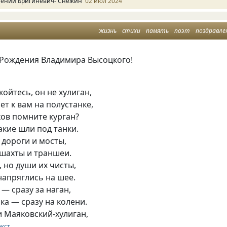
гений Бригиневич- Снежин
02 июл 2024
жизнь
стихи
память
поэт
поздравле
 Рождения Владимира Высоцкого!
ойтесь, он не хулиган,
ет к вам на полустанке,
ов помните курган?
акие шли под танки.
 дороги и мосты,
 шахты и траншеи.
, но души их чисты,
напряглись на шее.
 — сразу за наган,
ка — сразу на колени.
 Маяковский-хулиган,
екст …