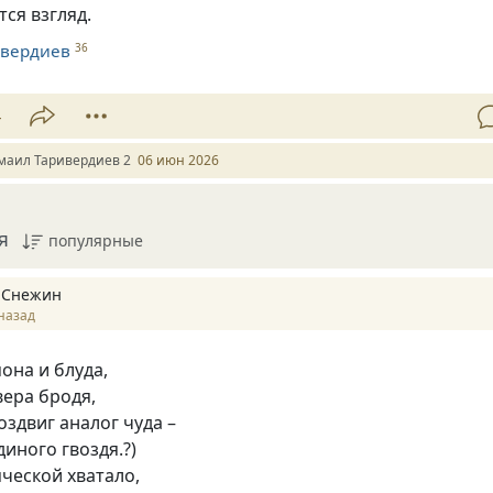
ся взгляд.
ивердиев
36
4
маил Таривердиев 2
06 июн 2026
я
популярные
 Снежин
назад
она и блуда,
ера бродя,
здвиг аналог чуда –
иного гвоздя.?)
ческой хватало,