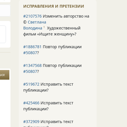
ИСПРАВЛЕНИЯ И ПРЕТЕНЗИИ
#2107576
Изменить авторство на
©
Светлана
Володина
Художественный
1
фильм «Ищите женщину»
?
#1886781
Повтор публикации
#50807
?
#1347568
Повтор публикации
#50807
?
иск
#519672
Исправить текст
публикации?
#425466
Исправить текст
публикации?
#372909
Исправить текст