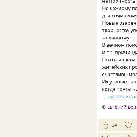
на прочность 
Не каждому п
для сочинения 
Новые озарен
творчеству у
желанному…
В вечном пои
и пр. причинд
Поэты далеки 
житейских про
счастливы ма
Их утешает вн
когда поэты ч
… показать весь т
©
Евгений Бр
24