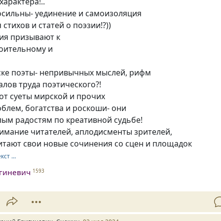
характера!..
осильны- уединение и самоизоляция
стихов и статей о поэзии!?))
ия призывают к
поительному и
ске поэты- непривычных мыслей, рифм
алов труда поэтического?!
от суеты мирской и прочих
блем, богатства и роскоши- они
лым радостям по креативной судьбе!
имание читателей, аплодисменты зрителей,
итают свои новые сочинения со сцен и площадок
екст …
игиневич
1593