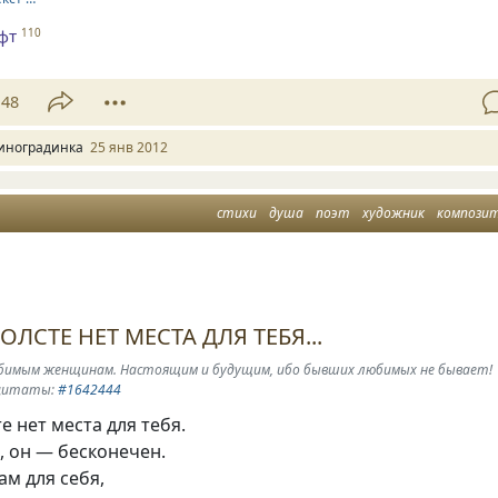
фт
110
48
иноградинка
25 янв 2012
стихи
душа
поэт
художник
компози
ОЛСТЕ НЕТ МЕСТА ДЛЯ ТЕБЯ...
бимым женщинам. Настоящим и будущим, ибо бывших любимых не бывает!
 цитаты:
#1642444
е нет места для тебя.
, он — бесконечен.
ам для себя,