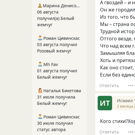
А гвоздей – и н
Марина Денисова 5
Он же городил
06 августа
Из того, что б
получил(а) Белый
Мы – страна о
жемчуг
Трудной истор
Роман Цивинскас
Оттого везде, 
03 августа получил
Что над всем 
Розовый жемчуг
Замышляя благ
Хоть и притяз
Mh Fav
Как оно стоит,
01 августа получил
Если без един
Белый жемчуг
Ответить
Наталья Бикетова
31 июля получила
Исмаил 
ИТ
Белый жемчуг
2 месяца 
Роман Цивинскас
Кого стихи?Хо
30 июля получил
статус автора
Ответить