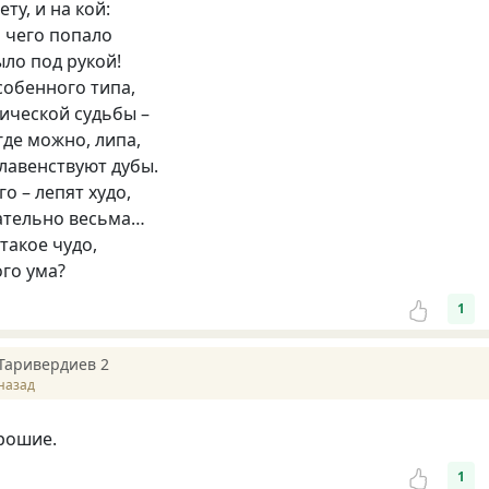
ету, и на кой:
 чего попало
ыло под рукой!
собенного типа,
ической судьбы –
где можно, липа,
главенствуют дубы.
о – лепят худо,
ательно весьма…
 такое чудо,
ого ума?
1
Таривердиев 2
назад
рошие.
1