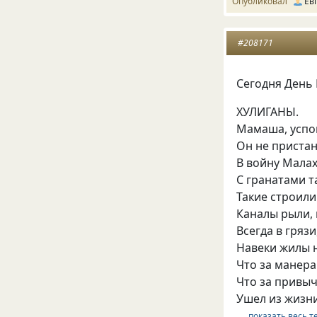
Опубликовал
Ев
#208171
Сегодня День
ХУЛИГАНЫ.
Мамаша, успок
Он не пристан
В войну Малах
С гранатами т
Такие строили
Каналы рыли,
Всегда в грязи
Навеки жилы 
Что за манера
Что за привыч
Ушел из жизни
… показать весь т