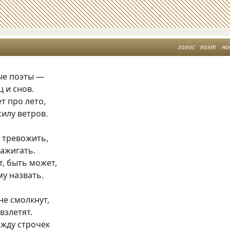
голос
поэт
но
ые поэты —
ц и снов.
т про лето,
силу ветров.
х тревожить,
зажигать.
, быть может,
у назвать.
не смолкнут,
взлетят.
ежду строчек