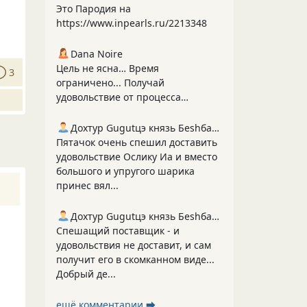
Это Пародия на
https://www.inpearls.ru/2213348
Dana Noire
Цель не ясна… Время
3
ограничено... Получай
удовольствие от процесса…
Дохтур Gugutцэ князь Беshбармакоff
Пятачок очень спешил доставить
удовольствие Ослику Иа и вместо
большого и упругого шарика
принес вял...
Дохтур Gugutцэ князь Беshбармакоff
Спешащий поставщик - и
удовольствия не доставит, и сам
получит его в скомканном виде...
Добрый де...
ещё комментарии ⮕