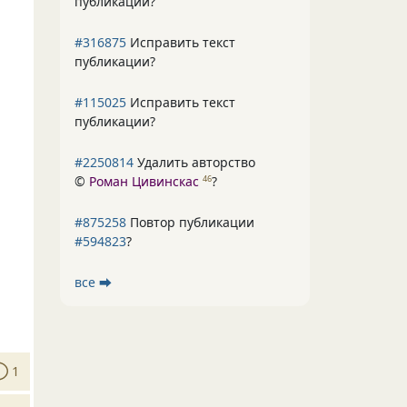
публикации?
#316875
Исправить текст
публикации?
#115025
Исправить текст
публикации?
#2250814
Удалить авторство
©
Роман Цивинскас
?
46
#875258
Повтор публикации
#594823
?
все ⮕
1