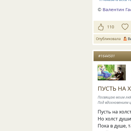
©
Валентин Га
110
Опубликовала
В
#1644501
ПУСТЬ НА Х
Посвящаю моим лю
Под вдохновением
Пусть на холст
Но холст души
Пока в душе, т