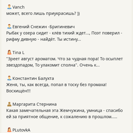
Vanch
может, всего лишь приукрасишь? ))
Евгений Снежин -Бригиневич
Рыбак у озера сидит - клёв тихий ждет..., Поэт поверил -
рифму дивную - найдёт. Ты истину...
Tina L
"Зреет август ароматом. Что за чудная пора! То осыплет
звездопадом, То улакомит сполна". Очень к...
Константин Балухта
Женя, ты, как всегда, попал в тоску без промаха!
Восхищён!!!
Маргарита Стернина
Какая замечательная эта Жемчужина, умница - спасибо
ей за приятное общение, к сожалению в прошлом.....
PLutоvkА