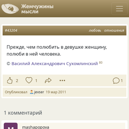
#43204
любовь
отношения
Прежде, чем полюбить в девушке женщину,
полюби в ней человека.
©
Василий Александрович Сухомлинский
80
2
1
1
Опубликовал
jevser
19 мар 2011
1 комментарий
mashapopova